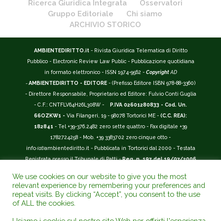
Ricerca Giuridica Integrata
Osservatori
Gruppo Editoriale
Chi siamo
ARCHIVIO STORICO
AMBIENTEDIRITTO.it
- Rivista Giuridica Telematica di Diritto
Pubblico - Electronic Review Law Public - Pubblicazione quotidiana
in formato elettronico - ISSN 1974-9562 -
Copyright
AD
-
AMBIENTEDIRITTO - EDITORE
- (Prefisso Editore ISBN 978-88-3360)
- Direttore Responsabile, Proprietario ed Editore: Fulvio Conti Guglia
- C.F.: CNTFLV64H26L308W -
P.IVA 02601280833 - Cod. Un.
66OZKW1 -
Via Filangeri, 19 - 98078 Tortorici ME -
(C.C. REA):
182841
- Tel +39-376.2482 zero sette quattro - Fax digitale +39
1782724258 - Mob. +39 3383702 zero cinque otto -
info
(at)
ambientediritto.it - Pubblicata in Tortorici dal 2000 - Testata
Registrata presso il Tribunale di Patti -
Reg. n. 197 del 19/07/2006
-
(BarCode 9 771974 956204)
-
R.O.C. n. 44135.
We use cookies on our website to give you the most
__________
relevant experience by remembering your preferences and
La Rivista Giuridica
AMBIENTEDIRITTO.IT
-
ISSN 1974-9562
è
repeat visits. By clicking “Accept”, you consent to the use
of ALL the cookies.
riconosciuta ed inserita nell'Area 12 - (
Classe A
) -
Riviste Scientifiche
Giuridiche.
ANVUR
: Agenzia Nazionale di Valutazione del Sistema
Usiamo i cookie sul nostro sito Web per offrirti l'esperienza