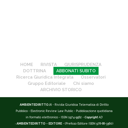
HOME
RIVISTA
GIURISPRUDENZA
DOTTRINA
ABBONATI SUBITO
Ricerca Giuridica Integrata
Osservatori
Gruppo Editoriale
Chi siamo
ARCHIVIO STORICO
AMBIENTEDIRITTO.it
- Rivista Giuridica Telematica di Diritto
Pubblico - Electronic Review Law Public - Pubblicazione quotidiana
in formato elettronico - ISSN 1974-9562 -
Copyright
AD
-
AMBIENTEDIRITTO - EDITORE
- (Prefisso Editore ISBN 978-88-3360)