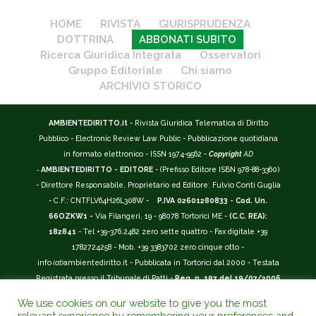
HOME
RIVISTA
GIURISPRUDENZA
DOTTRINA
ABBONATI SUBITO
Ricerca Giuridica Integrata
Osservatori
Gruppo Editoriale
Chi siamo
ARCHIVIO STORICO
AMBIENTEDIRITTO.it
- Rivista Giuridica Telematica di Diritto
Pubblico - Electronic Review Law Public - Pubblicazione quotidiana
in formato elettronico - ISSN 1974-9562 -
Copyright
AD
-
AMBIENTEDIRITTO - EDITORE
- (Prefisso Editore ISBN 978-88-3360)
- Direttore Responsabile, Proprietario ed Editore: Fulvio Conti Guglia
- C.F.: CNTFLV64H26L308W -
P.IVA 02601280833 - Cod. Un.
66OZKW1 -
Via Filangeri, 19 - 98078 Tortorici ME -
(C.C. REA):
182841
- Tel +39-376.2482 zero sette quattro - Fax digitale +39
1782724258 - Mob. +39 3383702 zero cinque otto -
info
(at)
ambientediritto.it - Pubblicata in Tortorici dal 2000 - Testata
Registrata presso il Tribunale di Patti -
Reg. n. 197 del 19/07/2006
-
(BarCode 9 771974 956204)
-
R.O.C. n. 44135.
We use cookies on our website to give you the most
__________
relevant experience by remembering your preferences and