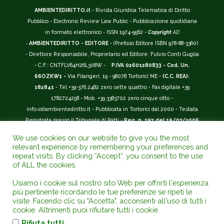
AMBIENTEDIRITTO.it
- Rivista Giuridica Telematica di Diritto
Pubblico - Electronic Review Law Public - Pubblicazione quotidiana
in formato elettronico - ISSN 1974-9562 -
Copyright
AD
-
AMBIENTEDIRITTO - EDITORE
- (Prefisso Editore ISBN 978-88-3360)
- Direttore Responsabile, Proprietario ed Editore: Fulvio Conti Guglia
- C.F.: CNTFLV64H26L308W -
P.IVA 02601280833 - Cod. Un.
66OZKW1 -
Via Filangeri, 19 - 98078 Tortorici ME -
(C.C. REA):
182841
- Tel +39-376.2482 zero sette quattro - Fax digitale +39
1782724258 - Mob. +39 3383702 zero cinque otto -
info
(at)
ambientediritto.it - Pubblicata in Tortorici dal 2000 - Testata
Registrata presso il Tribunale di Patti -
Reg. n. 197 del 19/07/2006
-
(BarCode 9 771974 956204)
-
R.O.C. n. 44135.
We use cookies on our website to give you the most
__________
relevant experience by remembering your preferences and
La Rivista Giuridica
AMBIENTEDIRITTO.IT
-
ISSN 1974-9562
è
repeat visits. By clicking “Accept”, you consent to the use
of ALL the cookies.
riconosciuta ed inserita nell'Area 12 - (
Classe A
) -
Riviste Scientifiche
Giuridiche.
ANVUR
: Agenzia Nazionale di Valutazione del Sistema
Usiamo i cookie sul nostro sito Web per offrirti l'esperienza
Universitario e della Ricerca (D.P.R. n.76/2010). Valutazione della Qualità della
più pertinente ricordando le tue preferenze se ripeti le
Ricerca (
VQR
); Autovalutazione, Valutazione periodica, Accreditamento (
AVA
);
visite. Facendo clic su "Accetta", acconsenti all'uso di tutti i
Abilitazione Scientifica Nazionale (
ASN
). Repertorio del Foro Italiano Abbr.
cookie. Altrimenti puoi rifiutare tutti i cookie.
www.ambientediritto.it. - Catalogo (
CINECA
) - Codice rivista: E197807 -
.
Rifiuta tutti