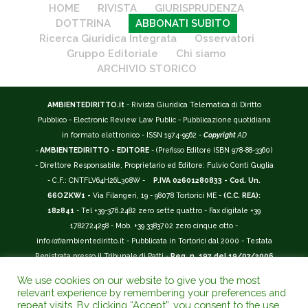
HOME
RIVISTA
GIURISPRUDENZA
DOTTRINA
ABBONATI SUBITO
Ricerca Giuridica Integrata
Osservatori
Gruppo Editoriale
Chi siamo
ARCHIVIO STORICO
AMBIENTEDIRITTO.it
- Rivista Giuridica Telematica di Diritto
Pubblico - Electronic Review Law Public - Pubblicazione quotidiana
in formato elettronico - ISSN 1974-9562 -
Copyright
AD
-
AMBIENTEDIRITTO - EDITORE
- (Prefisso Editore ISBN 978-88-3360)
- Direttore Responsabile, Proprietario ed Editore: Fulvio Conti Guglia
- C.F.: CNTFLV64H26L308W -
P.IVA 02601280833 - Cod. Un.
66OZKW1 -
Via Filangeri, 19 - 98078 Tortorici ME -
(C.C. REA):
182841
- Tel +39-376.2482 zero sette quattro - Fax digitale +39
1782724258 - Mob. +39 3383702 zero cinque otto -
info
(at)
ambientediritto.it - Pubblicata in Tortorici dal 2000 - Testata
Registrata presso il Tribunale di Patti -
Reg. n. 197 del 19/07/2006
-
(BarCode 9 771974 956204)
-
R.O.C. n. 44135.
We use cookies on our website to give you the most
__________
relevant experience by remembering your preferences and
La Rivista Giuridica
AMBIENTEDIRITTO.IT
-
ISSN 1974-9562
è
repeat visits. By clicking “Accept”, you consent to the use