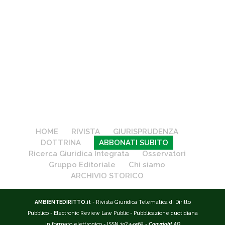
HOME
RIVISTA
GIURISPRUDENZA
DOTTRINA
ABBONATI SUBITO
Ricerca Giuridica Integrata
Osservatori
Gruppo Editoriale
Chi siamo
ARCHIVIO STORICO
AMBIENTEDIRITTO.it
- Rivista Giuridica Telematica di Diritto
Pubblico - Electronic Review Law Public - Pubblicazione quotidiana
in formato elettronico - ISSN 1974-9562 -
Copyright
AD