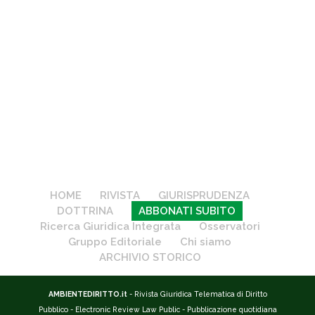
HOME
RIVISTA
GIURISPRUDENZA
DOTTRINA
ABBONATI SUBITO
Ricerca Giuridica Integrata
Osservatori
Gruppo Editoriale
Chi siamo
ARCHIVIO STORICO
AMBIENTEDIRITTO.it
- Rivista Giuridica Telematica di Diritto
Pubblico - Electronic Review Law Public - Pubblicazione quotidiana