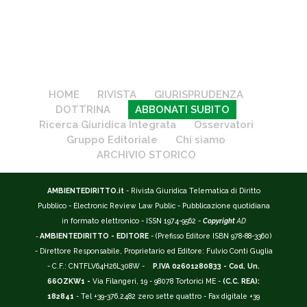
HOME
RIVISTA
GIURISPRUDENZA
DOTTRINA
ABBONATI SUBITO
Ricerca Giuridica Integrata
Osservatori
Gruppo Editoriale
Chi siamo
ARCHIVIO STORICO
AMBIENTEDIRITTO.it
- Rivista Giuridica Telematica di Diritto
Pubblico - Electronic Review Law Public - Pubblicazione quotidiana
in formato elettronico - ISSN 1974-9562 -
Copyright
AD
-
AMBIENTEDIRITTO - EDITORE
- (Prefisso Editore ISBN 978-88-3360)
- Direttore Responsabile, Proprietario ed Editore: Fulvio Conti Guglia
- C.F.: CNTFLV64H26L308W -
P.IVA 02601280833 - Cod. Un.
66OZKW1 -
Via Filangeri, 19 - 98078 Tortorici ME -
(C.C. REA):
182841
- Tel +39-376.2482 zero sette quattro - Fax digitale +39