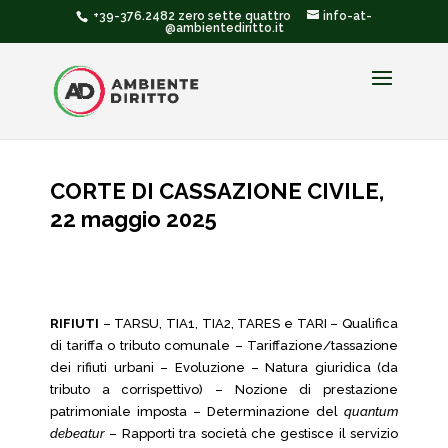
+39-376.2482 zero sette quattro
info-at-
@ambientediritto.it
CORTE DI CASSAZIONE CIVILE,
22 maggio 2025
RIFIUTI
– TARSU, TIA1, TIA2, TARES e TARI – Qualifica
di tariffa o tributo comunale – Tariffazione/tassazione
dei rifiuti urbani – Evoluzione – Natura giuridica (da
tributo a corrispettivo) – Nozione di prestazione
patrimoniale imposta – Determinazione del
quantum
debeatur
– Rapporti tra società che gestisce il servizio