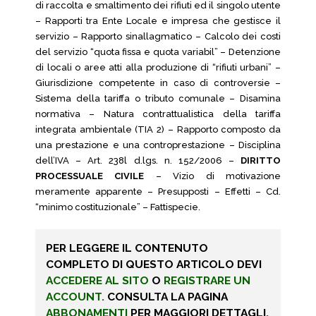
di raccolta e smaltimento dei rifiuti ed il singolo utente
– Rapporti tra Ente Locale e impresa che gestisce il
servizio – Rapporto sinallagmatico – Calcolo dei costi
del servizio “quota fissa e quota variabil” – Detenzione
di locali o aree atti alla produzione di “rifiuti urbani” –
Giurisdizione competente in caso di controversie –
Sistema della tariffa o tributo comunale – Disamina
normativa – Natura contrattualistica della tariffa
integrata ambientale (TIA 2) – Rapporto composto da
una prestazione e una controprestazione – Disciplina
dell’IVA – Art. 238l d.lgs. n. 152/2006 –
DIRITTO
PROCESSUALE CIVILE
– Vizio di motivazione
meramente apparente – Presupposti – Effetti – Cd.
“minimo costituzionale” – Fattispecie.
PER LEGGERE IL CONTENUTO
COMPLETO DI QUESTO ARTICOLO DEVI
ACCEDERE AL SITO
O
REGISTRARE UN
ACCOUNT.
CONSULTA LA PAGINA
ABBONAMENTI
PER MAGGIORI DETTAGLI.