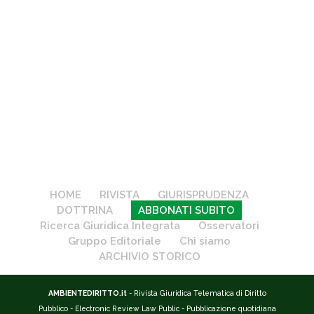
HOME
RIVISTA
GIURISPRUDENZA
DOTTRINA
ABBONATI SUBITO
Ricerca Giuridica Integrata
Osservatori
Gruppo Editoriale
Chi siamo
ARCHIVIO STORICO
AMBIENTEDIRITTO.it
- Rivista Giuridica Telematica di Diritto
Pubblico - Electronic Review Law Public - Pubblicazione quotidiana