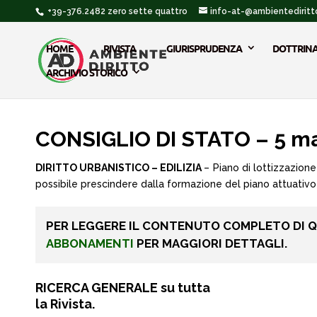
+39-376.2482 zero sette quattro
info-at-@ambientediritto
HOME
RIVISTA
GIURISPRUDENZA
DOTTRIN
ARCHIVIO STORICO
CONSIGLIO DI STATO – 5 m
DIRITTO URBANISTICO – EDILIZIA
– Piano di lottizzazion
possibile prescindere dalla formazione del piano attuativo –
PER LEGGERE IL CONTENUTO COMPLETO DI 
ABBONAMENTI
PER MAGGIORI DETTAGLI.
RICERCA GENERALE su tutta
la Rivista.