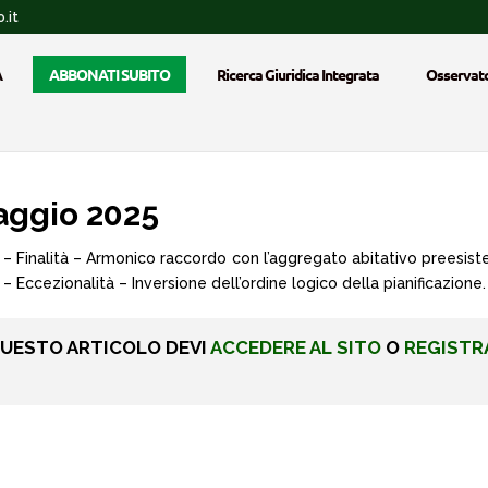
.it
A
ABBONATI SUBITO
Ricerca Giuridica Integrata
Osservato
aggio 2025
e – Finalità – Armonico raccordo con l’aggregato abitativo preesis
 Eccezionalità – Inversione dell’ordine logico della pianificazione.
QUESTO ARTICOLO DEVI
ACCEDERE AL SITO
O
REGISTR