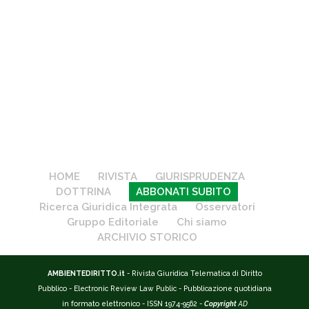
HOME
RIVISTA
GIURISPRUDENZA
DOTTRINA
ABBONATI SUBITO
Ricerca Giuridica Integrata
Osservatori
Gruppo Editoriale
Chi siamo
ARCHIVIO STORICO
AMBIENTEDIRITTO.it
- Rivista Giuridica Telematica di Diritto
Pubblico - Electronic Review Law Public - Pubblicazione quotidiana
in formato elettronico - ISSN 1974-9562 -
Copyright
AD