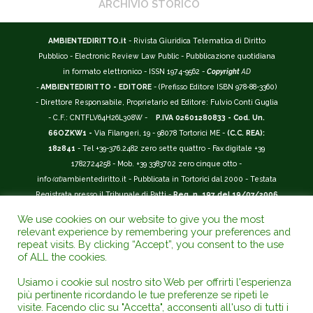
ARCHIVIO STORICO
AMBIENTEDIRITTO.it
- Rivista Giuridica Telematica di Diritto
Pubblico - Electronic Review Law Public - Pubblicazione quotidiana
in formato elettronico - ISSN 1974-9562 -
Copyright
AD
-
AMBIENTEDIRITTO - EDITORE
- (Prefisso Editore ISBN 978-88-3360)
- Direttore Responsabile, Proprietario ed Editore: Fulvio Conti Guglia
- C.F.: CNTFLV64H26L308W -
P.IVA 02601280833 - Cod. Un.
66OZKW1 -
Via Filangeri, 19 - 98078 Tortorici ME -
(C.C. REA):
182841
- Tel +39-376.2482 zero sette quattro - Fax digitale +39
1782724258 - Mob. +39 3383702 zero cinque otto -
info
(at)
ambientediritto.it - Pubblicata in Tortorici dal 2000 - Testata
Registrata presso il Tribunale di Patti -
Reg. n. 197 del 19/07/2006
-
(BarCode 9 771974 956204)
-
R.O.C. n. 44135.
We use cookies on our website to give you the most
__________
relevant experience by remembering your preferences and
La Rivista Giuridica
AMBIENTEDIRITTO.IT
-
ISSN 1974-9562
è
repeat visits. By clicking “Accept”, you consent to the use
of ALL the cookies.
riconosciuta ed inserita nell'Area 12 - (
Classe A
) -
Riviste Scientifiche
Giuridiche.
ANVUR
: Agenzia Nazionale di Valutazione del Sistema
Usiamo i cookie sul nostro sito Web per offrirti l'esperienza
Universitario e della Ricerca (D.P.R. n.76/2010). Valutazione della Qualità della
più pertinente ricordando le tue preferenze se ripeti le
Ricerca (
VQR
); Autovalutazione, Valutazione periodica, Accreditamento (
AVA
);
visite. Facendo clic su "Accetta", acconsenti all'uso di tutti i