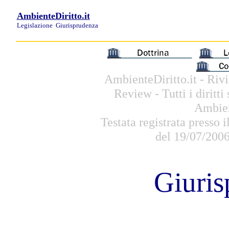
AmbienteDiritto.it
Legislazione
Giurisprudenza
AmbienteDiritto.it - Rivi
Review -
Tutti i diritt
Ambien
Testata registrata presso i
del 19/07/200
Giuris