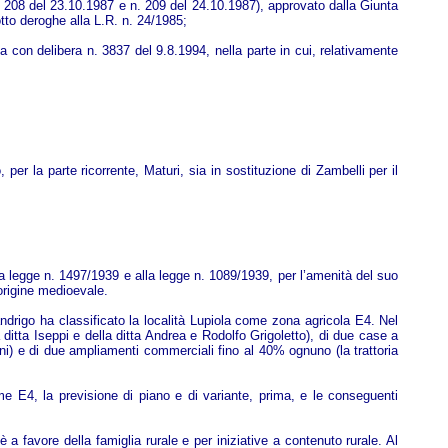
 208 del 23.10.1987 e n. 209 del 24.10.1987), approvato dalla Giunta
otto deroghe alla L.R. n. 24/1985;
 con delibera n. 3837 del 9.8.1994, nella parte in cui, relativamente
 per la parte ricorrente, Maturi, sia in sostituzione di Zambelli per il
alla legge n. 1497/1939 e alla legge n. 1089/1939, per l’amenità del suo
 origine medioevale.
rigo ha classificato la località Lupiola come zona agricola E4. Nel
ditta Iseppi e della ditta Andrea e Rodolfo Grigoletto), di due case a
ni) e di due ampliamenti commerciali fino al 40% ognuno (la trattoria
me E4, la previsione di piano e di variante, prima, e le conseguenti
oè a favore della famiglia rurale e per iniziative a contenuto rurale. Al