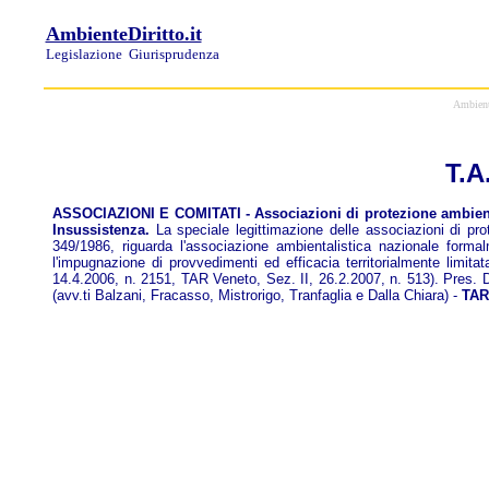
AmbienteDiritto.it
Legislazione
Giurisprudenza
Ambiente
T.A
ASSOCIAZIONI E COMITATI - Associazioni di protezione ambientale 
Insussistenza.
La speciale legittimazione delle associazioni di prote
349/1986, riguarda l'associazione ambientalistica nazionale forma
l'impugnazione di provvedimenti ed efficacia territorialmente limi
14.4.2006, n. 2151, TAR Veneto, Sez. II, 26.2.2007, n. 513). Pres. D
(avv.ti Balzani, Fracasso, Mistrorigo, Tranfaglia e Dalla Chiara) -
TAR 