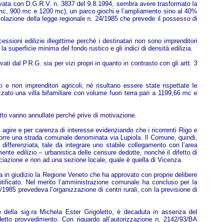
rovata con D.G.R.V. n. 3837 del 9.8.1994, sembra avere trasformato la
 mc, 900 mc e 1200 mc), un parco giochi e l’ampliamento sino al 40%
e violazione della legge regionale n. 24/1985 che prevede il possesso di
ssioni edilizie illegittime perché i destinatari non sono imprenditori
 la superficie minima del fondo rustico e gli indici di densità edilizia.
ati dal P.R.G. sia per vizi propri in quanto in contrasto con gli artt. 3
i e non imprenditori agricoli, né risultano essere state rispettate le
izzato una villa bifamiliare con volume fuori terra pari a 1199,66 mc e
etto vanno annullate perché prive di motivazione.
ad agire e per carenza di interesse evidenziando che i ricorrenti Rigo e
i corre una strada comunale denominata via Lupiola. Il Comune, quindi,
 differenziata, tale da integrare uno stabile collegamento con l’area
ente edilizio – urbanistica delle censure dedotte, nonché il difetto di
sociazione e non ad una sezione locale, quale è quella di Vicenza.
ata in giudizio la Regione Veneto che ha approvato con proprie delibere
 notificato. Nel merito l’amministrazione comunale ha concluso per la
4/1985 prevedeva l’organizzazione di centri rurali, con la previsione di
re della sig.ra Michela Ester Grigoletto, è decaduta in assenza del
etto provvedimento. Con riguardo all’autorizzazione n. 2142/93/BA