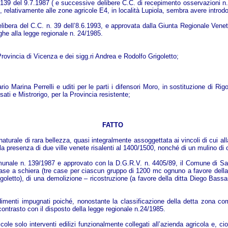
 139 del 9.7.1987 ( e successive delibere C.C. di recepimento osservazioni n.
, relativamente alle zone agricole E4, in località Lupiola, sembra avere introd
libera del C.C. n. 39 dell’8.6.1993, e approvata dalla Giunta Regionale Veneta
ghe alla legge regionale n. 24/1985.
 Provincia di Vicenza e dei sigg.ri Andrea e Rodolfo Grigoletto;
o Marina Perrelli e uditi per le parti i difensori Moro, in sostituzione di Rigo,
ati e Mistrorigo, per la Provincia resistente;
FATTO
i naturale di rara bellezza, quasi integralmente assoggettata ai vincoli di cui 
r la presenza di due ville venete risalenti al 1400/1500, nonché di un mulino di
munale n. 139/1987 e approvato con la D.G.R.V. n. 4405/89, il Comune di Sand
 case a schiera (tre case per ciascun gruppo di 1200 mc ognuno a favore della 
goletto), di una demolizione – ricostruzione (a favore della ditta Diego Bassa
vedimenti impugnati poiché, nonostante la classificazione della detta zona co
contrasto con il disposto della legge regionale n.24/1985.
icole solo interventi edilizi funzionalmente collegati all’azienda agricola e, ci