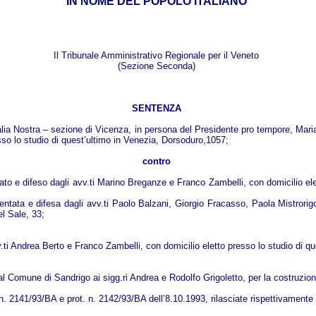
IN NOME DEL POPOLO ITALIANO
Il Tribunale Amministrativo Regionale per il Veneto
(Sezione Seconda)
SENTENZA
alia Nostra – sezione di Vicenza, in persona del Presidente pro tempore, Maria
sso lo studio di quest’ultimo in Venezia, Dorsoduro,1057;
contro
 e difeso dagli avv.ti Marino Breganze e Franco Zambelli, con domicilio elett
ntata e difesa dagli avv.ti Paolo Balzani, Giorgio Fracasso, Paola Mistrorigo
el Sale, 33;
v.ti Andrea Berto e Franco Zambelli, con domicilio eletto presso lo studio di qu
al Comune di Sandrigo ai sigg.ri Andrea e Rodolfo Grigoletto, per la costruzion
 n. 2141/93/BA e prot. n. 2142/93/BA dell’8.10.1993, rilasciate rispettivamente