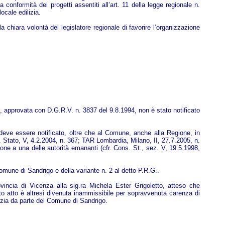
 conformità dei progetti assentiti all’art. 11 della legge regionale n.
ocale edilizia.
a chiara volontà del legislatore regionale di favorire l’organizzazione
., approvata con D.G.R.V. n. 3837 del 9.8.1994, non è stato notificato
 deve essere notificato, oltre che al Comune, anche alla Regione, in
. Stato, V, 4.2.2004, n. 367; TAR Lombardia, Milano, II, 27.7.2005, n.
one a una delle autorità emananti (cfr. Cons. St., sez. V, 19.5.1998,
Comune di Sandrigo e della variante n. 2 al detto P.R.G..
rovincia di Vicenza alla sig.ra Michela Ester Grigoletto, atteso che
tto atto è altresì divenuta inammissibile per sopravvenuta carenza di
lizia da parte del Comune di Sandrigo.