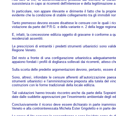
sussistenza in capo ai ricorrenti dell'interesse e della legittimazione a r
In particolare, non appare rilevante e dirimente il fatto che la propr
evidente che la condizione di stabile collegamento tra gli immobili 
Tanto premesso devono essere disattese le censure con le quali i ricor
violazione da parte del P.R.G. e della variante n. 2 della legge region
E, infatti, la concessione edilizia oggetto di gravame è conforme a 
residenziali assentiti.
Le prescrizioni di entrambi i predetti strumenti urbanistici sono val
Regione Veneto.
Del resto a fronte di una configurazione urbanistica adeguatamente es
appaiono fondati i profili di doglianza sollevati dai ricorrenti, atteso c
Sulla scorta delle predette argomentazioni devono, pertanto, essere di
Sono, altresì, infondate le censure afferenti all’autorizzazione paesag
strumenti urbanistici e l’amministrazione preposta alla tutela del vi
costruzioni con le forme tradizionali della locale edilizia.
Tali valutazioni hanno trovato riscontro anche da parte della Sopraint
date dalle suddette approvazioni per l’inserimento ambientale degli edif
Conclusivamente il ricorso deve essere dichiarato in parte inammissib
Veneto e alla controinteressata Michela Ester Grigoletto e in parte de