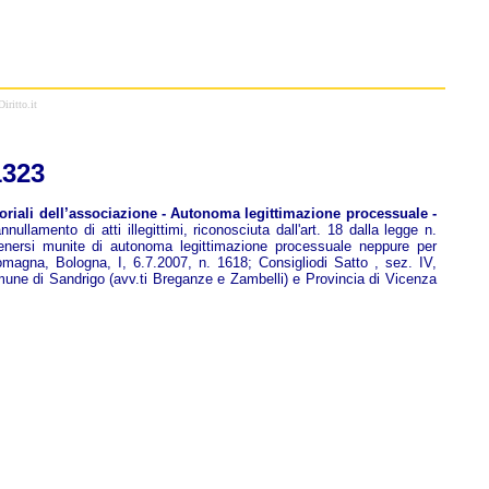
iritto.it
1323
toriali dell’associazione - Autonoma legittimazione processuale -
ullamento di atti illegittimi, riconosciuta dall'art. 18 dalla legge n.
itenersi munite di autonoma legittimazione processuale neppure per
omagna, Bologna, I, 6.7.2007, n. 1618; Consigliodi Satto , sez. IV,
omune di Sandrigo (avv.ti Breganze e Zambelli) e Provincia di Vicenza