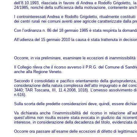
dell’8.10.1993, rilasciata in favore di Andrea e Rodolfo Grigoletto, la
24/1985, nonché della sufficienza della motivazione, contenente anche l
I controinteressati Andrea e Rodolfo Grigoletto, ritualmente costituiti
dei centri rurali nei comuni aventi aree agricole caratterizzate dalla p
Con l’ordinanza n. 86 del 18 gennaio 1985 è stata respinta la domanda
All’udienza del 15 gennaio 2010 la causa è stata trattenuta in decisio
Occorre, in via preliminare, esaminare le eccezioni di inammissibilità 
Il Collegio rileva che il ricorso avverso il P.R.G. del Comune di Sand
anche alla Regione Veneto.
Secondo il consolidato e pacifico orientamento della giurisprudenza,
considerazione della natura complessa dell’atto impugnato e del concor
3440; TAR Toscana, III, 11.4.2008, 1018). L’omesso assolvimento di ta
n.616).
Sulla scorta delle predette considerazioni deve, quindi, essere dichiar
Va dichiarata anche l’inammissibilità del ricorso in relazione all’
quest’ultima non risulta essere stata evocata in giudizio dai ricorr
interesse, in considerazione della decadenza del titolo, evidenziata 
Occorre ora passare all’esame delle eccezioni di difetto di legittimaz