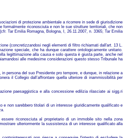
sociazioni di protezione ambientale a ricorrere in sede di giurisdizione
le formalmente riconosciuta e non le sue strutture territoriali, che non
(cfr. Tar Emilia Romagna, Bologna, I, 26.11.2007, n. 3365; Tar Emilia
ne (concretizzandosi negli elementi di filtro richiamati dall'art. 13 L.
imazione speciale, che ha dunque carattere ontologicamente unitario.
ella legittimazione alla causa e solo questa è giusta parte, anche nel
, richiamandosi alle medesime considerazioni questo stesso Tribunale ha
a, in persona del suo Presidente pro tempore, e dunque, in relazione a
a il Collegio dall’affrontare quella ulteriore di inammissibilità per
azione paesaggistica e alla concessione edilizia rilasciate ai sigg.ri
to e non sarebbero titolari di un interesse giuridicamente qualificato e
za.
 essere riconosciuta al proprietario di un immobile sito nella zona
ostrare ulteriormente la sussistenza di un interesse qualificato alla
controinteressati non riesce a conseguire l'intento di escludere la