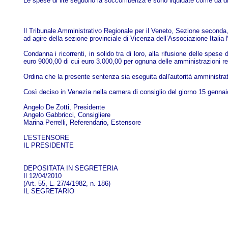
Le spese di lite seguono la soccombenza e sono liquidate come da di
Il Tribunale Amministrativo Regionale per il Veneto, Sezione seconda, 
ad agire della sezione provinciale di Vicenza dell’Associazione Italia 
Condanna i ricorrenti, in solido tra di loro, alla rifusione delle spes
euro 9000,00 di cui euro 3.000,00 per ognuna delle amministrazioni res
Ordina che la presente sentenza sia eseguita dall'autorità amministrat
Così deciso in Venezia nella camera di consiglio del giorno 15 gennaio
Angelo De Zotti, Presidente
Angelo Gabbricci, Consigliere
Marina Perrelli, Referendario, Estensore
L'ESTENSORE
IL PRESIDENTE
DEPOSITATA IN SEGRETERIA
Il 12/04/2010
(Art. 55, L. 27/4/1982, n. 186)
IL SEGRETARIO