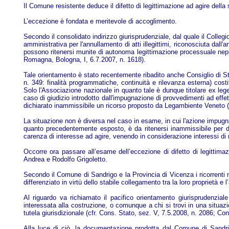
Il Comune resistente deduce il difetto di legittimazione ad agire della
L’eccezione è fondata e meritevole di accoglimento.
Secondo il consolidato indirizzo giurisprudenziale, dal quale il Collegi
amministrativa per l'annullamento di atti illegittimi, riconosciuta dall
possono ritenersi munite di autonoma legittimazione processuale neppu
Romagna, Bologna, I, 6.7.2007, n. 1618).
Tale orientamento è stato recentemente ribadito anche Consiglio di Stato
n. 349: finalità programmatiche, continuità e rilevanza esterna) cos
Solo l'Associazione nazionale in quanto tale è dunque titolare ex lege
caso di giudizio introdotto dall'impugnazione di provvedimenti ad effe
dichiarato inammissibile un ricorso proposto da Legambiente Veneto (c
La situazione non è diversa nel caso in esame, in cui l'azione impugn
quanto precedentemente esposto, è da ritenersi inammissibile per dife
carenza di interesse ad agire, venendo in considerazione interessi di 
Occorre ora passare all’esame dell’eccezione di difetto di legittimazi
Andrea e Rodolfo Grigoletto.
Secondo il Comune di Sandrigo e la Provincia di Vicenza i ricorrenti non
differenziato in virtù dello stabile collegamento tra la loro proprietà e
Al riguardo va richiamato il pacifico orientamento giurisprudenzia
interessata alla costruzione, o comunque a chi si trovi in una situaz
tutela giurisdizionale (cfr. Cons. Stato, sez. V, 7.5.2008, n. 2086; C
Alla luce di ciò, la documentazione prodotta dal Comune di Sandrig