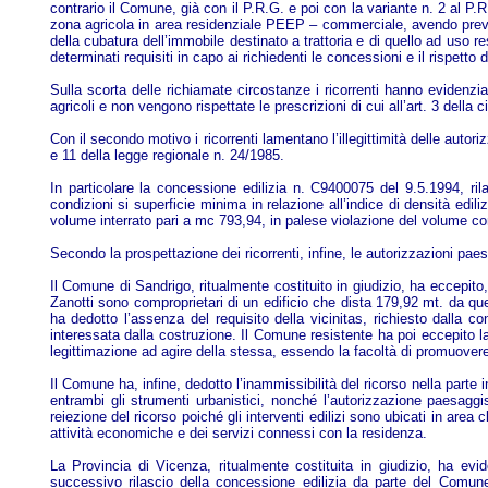
contrario il Comune, già con il P.R.G. e poi con la variante n. 2 al 
zona agricola in area residenziale PEEP – commerciale, avendo previ
della cubatura dell’immobile destinato a trattoria e di quello ad uso re
determinati requisiti in capo ai richiedenti le concessioni e il rispetto 
Sulla scorta delle richiamate circostanze i ricorrenti hanno evidenzia
agricoli e non vengono rispettate le prescrizioni di cui all’art. 3 della 
Con il secondo motivo i ricorrenti lamentano l’illegittimità delle autori
e 11 della legge regionale n. 24/1985.
In particolare la concessione edilizia n. C9400075 del 9.5.1994, rilas
condizioni si superficie minima in relazione all’indice di densità edil
volume interrato pari a mc 793,94, in palese violazione del volume co
Secondo la prospettazione dei ricorrenti, infine, le autorizzazioni pa
Il Comune di Sandrigo, ritualmente costituito in giudizio, ha eccepito, 
Zanotti sono comproprietari di un edificio che dista 179,92 mt. da que
ha dedotto l’assenza del requisito della vicinitas, richiesto dalla c
interessata dalla costruzione. Il Comune resistente ha poi eccepito la
legittimazione ad agire della stessa, essendo la facoltà di promuovere
Il Comune ha, infine, dedotto l’inammissibilità del ricorso nella part
entrambi gli strumenti urbanistici, nonché l’autorizzazione paesaggi
reiezione del ricorso poiché gli interventi edilizi sono ubicati in area
attività economiche e dei servizi connessi con la residenza.
La Provincia di Vicenza, ritualmente costituita in giudizio, ha evi
successivo rilascio della concessione edilizia da parte del Comun