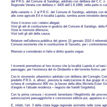
del P.R.G. del Comune di Sandrigo, adottato con delibera del C.C. n.
Regionale Veneta con delibera n. 4405 dell’1.8.1989, nella parte in cui
della variante n. 2 al P.R.G. del Comune di Sandrigo, adottata con de
alle zone agricole E4 in località Lupiola, sembra avere introdotto dero
Visto il ricorso con i relativi allegati;
Visti gli atti di costituzione in giudizio del Comune di Sandrigo, della
Viste le memorie difensive;
Visti tutti gli atti della causa;
Relatore nell'udienza pubblica del giorno 15 gennaio 2010 il referendari
Comune resistente che in sostituzione di Tassetto, per i controinteress
Ritenuto e considerato in fatto e diritto quanto segue.
I ricorrenti premettono al loro ricorso che la località Lupiola è un’oas
paesaggio, per l’esistenza del rio Dindarello e del torrente Astico, pe
Con lo strumento urbanistico adottato con delibera del Consiglio Co
predetto P.R.G. è, altresì, prevista la realizzazione di due gruppi di
schiera di complessivi 900 mc (a favore della ditta Michela Ester Gri
d’angolo e l’attuale residenza – negozio dei fratelli Grigoletto).
Con la prima censura i ricorrenti lamentano l’illegittimità dei prov
autorizzazioni paesaggistiche e concessioni edilizie poi, appaiono in 
E, infatti, l’art. 3 della citata legge regionale ammette nelle zone agr