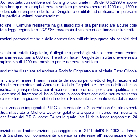
P.R.G., adottata con delibera del Consiglio Comunale n. 39 dell’8.6.1993 e app
sto ben quattro gruppi di case a schiera (rispettivamente di 1200 mc, 1200
sidenziale di proprietà dei fratelli Grigoletto e adibito ad oreficeria, in pales
di superfici e volumi predeterminati.
to che il Comune resistente ha già rilasciato e sta per rilasciare alcune conce
citata legge regionale n. 24/1985, ovverosia il vincolo di destinazione trascritto,
zzazioni paesaggistiche e delle concessioni edilizie impugnate sia per vizi deriv
ciata ai fratelli Grigoletto, è illegittima perché gli stessi sono commerciant
izia ammesso, pari a 600 mc. Peraltro i fratelli Grigoletto risultano avere real
mplessivo di 1200 mc previsto per le tre case a schiera.
esaggistiche rilasciate ad Andrea e Rodolfo Grigoletto e a Michela Ester Grigol
in via preliminare, l’inammissibilità del ricorso per difetto di legittimazione 
llo dei controinteressati Andrea e Rodolfo Grigoletto e che tra i detti edific
onsolidata giurisprudenza per il riconoscimento di una posizione qualificata e
 carenza di interesse di Italia Nostra in considerazione della natura squisitam
 e resistere in giudizio attribuita solo al Presidente nazionale della detta as
e in cui vengono impugnati il P.R.G. e la variante n. 2 poiché non è stata evoc
stica rilasciata a Michela Ester Grigoletto alla quale il ricorso non risulta
 classificata dal P.R.G. come E4 per la quale l’art.11 della legge regionale n. 2
denziato che l’autorizzazione paesaggistica n. 2141 dell’8.10.1993, a favo
e di Sandrigo con conseguente carenza di interesse all’impugnazione del d