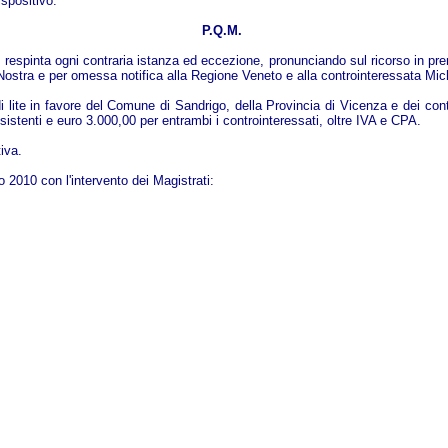
spositivo.
P.Q.M.
respinta ogni contraria istanza ed eccezione, pronunciando sul ricorso in preme
Nostra e per omessa notifica alla Regione Veneto e alla controinteressata Miche
e di lite in favore del Comune di Sandrigo, della Provincia di Vicenza e dei co
istenti e euro 3.000,00 per entrambi i controinteressati, oltre IVA e CPA.
iva.
 2010 con l'intervento dei Magistrati: