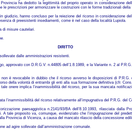
 Provincia ha dedotto la legittimità del proprio operato in considerazione della
e prescrizioni per armonizzare le costruzioni con le forme tradizionali della l
 in giudizio, hanno concluso per la reiezione del ricorso in considerazione dell
resenza di preesistenti insediamenti, come è nel caso della località Lupiola.
 di misure cautelari.
ne.
DIRITTO
sollevate dalle amministrazioni resistenti.
rigo, approvato con D.R.G.V. n.44805 dell’1.8.1989, e la Variante n. 2 al P.R.G
 non è revocabile in dubbio che il ricorso avverso le disposizioni di P.R.G.
so della volontà di entrambi gli enti alla sua formazione definitiva (cfr. Cons
le onere implica l’inammissibilità del ricorso, per la sua mancata notificazi
ata l’inammissibilità del ricorso relativamente all’impugnativa del P.R.G. del 
autorizzazione paesaggistica n.2141/93/BA dell’8.10.1993, rilasciata dalla P
enti. A tale proposito va, comunque, evidenziato che l’impugnazione del prede
dalla Provincia di Vicenza, a causa del mancato rilascio della concessione edi
ione ad agire sollevate dall’amministrazione comunale.