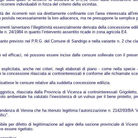
icorrere individuabili in forza del criterio della vicinitas.
ietà dei ricorrenti non sia direttamente confinante con l'area interessata all'
non postula necessariamente la loro adiacenza, ma ne presuppone la semplice p
renti lamentano l’illegittimità essenzialmente derivata della concessione edili
ale n. 24/1984 in quanto l’intervento assentito ricade in zona agricola E4.
quanto previsto nel P.R.G. del Comune di Sandrigo e nella variante n. 2 che c
ide ed efficaci, né possono essere incise dalle censure sollevate con il prese
plicitata, anche nei criteri, negli elaborati di piano - come nella specie - e
he la concessione rilasciata ai controinteressati è conforme alle richiamate scelte
sattese le censure relative alla suddetta concessione edilizia.
gistica, rilasciata dalla Provincia di Vicenza ai controinteressati Grigoletto,
ncolo ambientale ha valutato l’inesistenza di un vulnus per il bene protetto, 
endenza di Verona che ha ritenuto legittima l’autorizzazione n. 2142/93/BA “in
ici”.
ile per difetto di legittimazione ad agire della sezione provinciale di Vicen
ve essere rigettato.