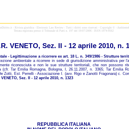
Diritto.it - Rivista giuridica - Electronic Law Review - Tutti i diritti sono riservati - Copyright © - AmbienteD
Testata registrata presso il Tribunale di Patti n. 197 del 19/07/2006 - ISSN 1974-9562
.
R.
VENETO, Sez. II - 12 aprile 2010, n. 
- Legittimazione a ricorrere ex art. 18 L. n. 349/1986 - Strutture terri
zione ambientale a ricorrere in sede di giurisdizione amministrativa per l'ann
lmente riconosciuta e non le sue strutture territoriali, che non possono r
tata (cfr. Tar Emilia Romagna, Bologna, I, 26.11.2007, n. 3365; Tar Emilia R
e Zotti, Est. Perrelli - Associazione I. (avv. Rigo e Zanotti Fragonara) c. C
VENETO, Sez. II - 12 aprile 2010, n. 1323
REPUBBLICA ITALIANA