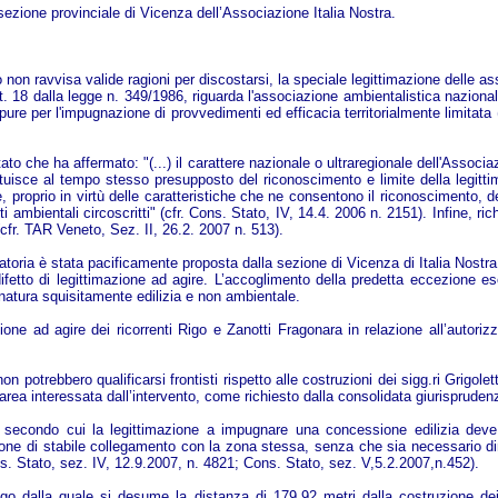
 sezione provinciale di Vicenza dell’Associazione Italia Nostra.
o non ravvisa valide ragioni per discostarsi, la speciale legittimazione delle as
'art. 18 dalla legge n. 349/1986, riguarda l'associazione ambientalistica naziona
re per l'impugnazione di provvedimenti ed efficacia territorialmente limitata 
 che ha affermato: "(...) il carattere nazionale o ultraregionale dell'Associazio
tituisce al tempo stesso presupposto del riconoscimento e limite della legitt
, proprio in virtù delle caratteristiche che ne consentono il riconoscimento, d
tti ambientali circoscritti" (cfr. Cons. Stato, IV, 14.4. 2006 n. 2151). Infine
fr. TAR Veneto, Sez. II, 26.2. 2007 n. 513).
atoria è stata pacificamente proposta dalla sezione di Vicenza di Italia Nostr
tto di legittimazione ad agire. L’accoglimento della predetta eccezione esoner
natura squisitamente edilizia e non ambientale.
one ad agire dei ricorrenti Rigo e Zanotti Fragonara in relazione all’autorizz
 potrebbero qualificarsi frontisti rispetto alle costruzioni dei sigg.ri Grigolet
 l’area interessata dall’intervento, come richiesto dalla consolidata giurispruden
le secondo cui la legittimazione a impugnare una concessione edilizia deve
ione di stabile collegamento con la zona stessa, senza che sia necessario dim
ons. Stato, sez. IV, 12.9.2007, n. 4821; Cons. Stato, sez. V,5.2.2007,n.452).
o dalla quale si desume la distanza di 179,92 metri dalla costruzione dei 