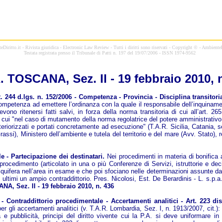
Diritto.it - Rivista giuridica - Electronic Law Review - Tutti i diritti sono riservati - Copyright © - AmbienteD
Testata registrata presso il Tribunale di Patti n. 197 del 19/07/2006 - ISSN 1974-9562
R.
TOSCANA, Sez. II - 19 febbraio 2010, 
44 d.lgs. n. 152/2006 - Competenza - Provincia - Disciplina transitoria ex
 competenza ad emettere l’ordinanza con la quale il responsabile dell’inquiname
ono ritenersi fatti salvi, in forza della norma transitoria di cui all’art. 
per cui "nel caso di mutamento della norma regolatrice del potere amministrati
riorizzati e portati concretamente ad esecuzione" (T.A.R. Sicilia, Catania, sez
si), Ministero dell’ambiente e tutela del territorio e del mare (Avv. Stato), r
- Partecipazione dei destinatari.
Nei procedimenti in materia di bonifica 
o procedimento (articolato in una o più Conferenze di Servizi, istruttorie e de
uifera nell’area in esame e che poi sfociano nelle determinazioni assunte dall
 ultimi un ampio contraddittorio. Pres. Nicolosi, Est. De Berardinis - L. s.p.a. 
, Sez. II - 19 febbraio 2010, n. 436
 Contraddittorio procedimentale - Accertamenti analitici - Art. 223 disp
r gli accertamenti analitici (v. T.A.R. Lombardia, Sez. I, n. 1913/2007, cit.): c
 e pubblicità, principi del diritto vivente cui la P.A. si deve uniformare i