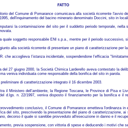
FATTO
rritorio del Comune di Pomarance comunicava alla società ricorrente l'avvio d
 1995, dell'inquinamento del bacino minerario denominato Doccini, sito in loc
tarsi la contaminazione del sito per il suddetto periodo temporale, nella su
nnovata.
a quale soggetto responsabile ENI s.p.a., mentre per il periodo successivo, si
nto alla società ricorrente di presentare un piano di caratterizzazione per la
 che accoglieva l’istanza incidentale, sospendendone l’efficacia "limitatamen
ca del 27 giugno 2000, la Società Chimica Larderello aveva contestato la deli
sima veniva individuata come responsabile della bonifica del sito in parola.
reliminare di caratterizzazione integrato il 16 dicembre 2003.
tra il Ministero dell’ambiente, la Regione Toscana, le Province di Pisa e 
 17 del d.lgs. n. 22/1997, veniva disposto il finanziamento per la bonifica e 
provvedimento conclusivo, il Comune di Pomarance emetteva l'ordinanza in epig
nifica del sito, prescrivendo la presentazione del piano di caratterizzazione, a
piano, decorso il quale si sarebbe provveduto all'esecuzione in danno e il recu
ullamento, previa sospensione, con vittoria di spese e deducendo i motivi che 