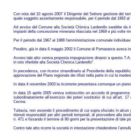
Con nota del 10 agosto 2007 il Dirigente del Settore gestione del te
quale soggetto asseritamente responsabile, per il periodo dal 1993 al
Ad avviso del Comune alla Società Chimica Larderello sarebbe da impu
impianti della concessione mineraria rilasciata nel 1969 e più volte ri
Per il periodo dal 1967 al 1988 l'amministrazione comunale individuav
Peraltro, già in data 6 maggio 2002 il Comune di Pomarance aveva ingiu
Avvero tale atto veniva proposta impugnazione dinanzi a questo T.A.R.
in toto riferibile alla Società Chimica Larderello".
In precedenza, con ricorso straordinario al Presidente della repubbli
approvazione del Piano regionale dei rifiuti nella parte in cui la mede
In data 4 novembre 2003 la ricorrente presentava comunque un piano p
In data 15 aprile 2005 veniva sottoscritto un accordo di programma 
subordinatamente all’esercizio dei poteri sostitutivi di cui all’art.
Cecina.
Tuttavia, non essendo il procedimento di cui sopra sfociato in alcun 
ritenuti responsabili per altri periodi temporali, di provvedere alla bo
n. 471 e fissando il termine di 90 giorni per la presentazione di tale 
Contro tale atto ricorre la società in intestazione chiedendone l’ann