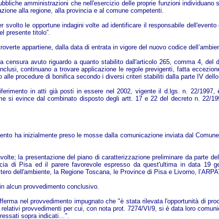
bbliche amministrazioni che nell'esercizio delle proprie funzioni individuano si
zione alla regione, alla provincia e al comune competenti.
svolto le opportune indagini volte ad identificare il responsabile dell'evento
 presente titolo”.
overte appartiene, dalla data di entrata in vigore del nuovo codice dell’ambie
lla censura avuto riguardo a quanto stabilito dall'articolo 265, comma 4, del
usi, continuano a trovare applicazione le regole previgenti, fatta eccezione pe
alle procedure di bonifica secondo i diversi criteri stabiliti dalla parte IV del
ferimento in atti già posti in essere nel 2002, vigente il d.lgs. n. 22/1997, 
si evince dal combinato disposto degli artt. 17 e 22 del decreto n. 22/19
cedimento ha inizialmente preso le mosse dalla comunicazione inviata dal Comune
volte; la presentazione del piano di caratterizzazione preliminare da parte de
cia di Pisa ed il parere favorevole espresso da quest'ultima in data 19 ge
istero dell'ambiente, la Regione Toscana, le Province di Pisa e Livorno, l’AR
 in alcun provvedimento conclusivo.
erma nel provvedimento impugnato che "è stata rilevata l'opportunità di proc
i relativi provvedimenti per cui, con nota prot. 7274/VI/9, si è data loro comu
eressati sopra indicati…".