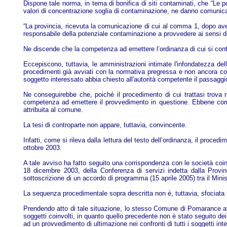
Dispone tale norma, in tema di bonifica di siti contaminati, che “Le pu
valori di concentrazione soglia di contaminazione, ne danno comunica
“La provincia, ricevuta la comunicazione di cui al comma 1, dopo aver 
responsabile della potenziale contaminazione a provvedere ai sensi del
Ne discende che la competenza ad emettere l’ordinanza di cui si contr
Eccepiscono, tuttavia, le amministrazioni intimate l'infondatezza de
procedimenti già avviati con la normativa pregressa e non ancora concl
soggetto interessato abbia chiesto all'autorità competente il passaggio 
Ne conseguirebbe che, poiché il procedimento di cui trattasi trova ri
competenza ad emettere il provvedimento in questione. Ebbene come 
attribuita al comune.
La tesi di controparte non appare, tuttavia, convincente.
Infatti, come si rileva dalla lettura del testo dell’ordinanza, il pro
ottobre 2003.
A tale avviso ha fatto seguito una corrispondenza con le società coin
18 dicembre 2003, della Conferenza di servizi indetta dalla Provin
sottoscrizione di un accordo di programma (15 aprile 2005) tra il Min
La sequenza procedimentale sopra descritta non è, tuttavia, sfociata
Prendendo atto di tale situazione, lo stesso Comune di Pomarance aff
soggetti coinvolti, in quanto quello precedente non è stato seguito de
ad un provvedimento di ultimazione nei confronti di tutti i soggetti int