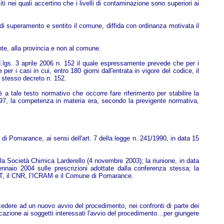
ti nei quali accertino che i livelli di contaminazione sono superiori ai
 di superamento e sentito il comune, diffida con ordinanza motivata il
nte, alla provincia e non al comune.
 d.lgs. 3 aprile 2006 n. 152 il quale espressamente prevede che per i
r i casi in cui, entro 180 giorni dall'entrata in vigore del codice, il
lo stesso decreto n. 152.
è a tale testo normativo che occorre fare riferimento per stabilire la
97, la competenza in materia era, secondo la previgente normativa,
 di Pomarance, ai sensi dell'art. 7 della legge n. 241/1990, in data 15
lla Società Chimica Larderello (4 novembre 2003); la riunione, in data
nnaio 2004 sulle prescrizioni adottate dalla conferenza stessa; la
PAT, il CNR, l’ICRAM e il Comune di Pomarance.
edere ad un nuovo avvio del procedimento, nei confronti di parte dei
nicazione ai soggetti interessati l'avvio del procedimento…per giungere