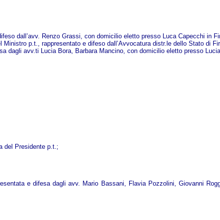
feso dall’avv. Renzo Grassi, con domicilio eletto presso Luca Capecchi in Fir
l Ministro p.t., rappresentato e difeso dall’Avvocatura distr.le dello Stato di Fi
a dagli avv.ti Lucia Bora, Barbara Mancino, con domicilio eletto presso Lucia 
 del Presidente p.t.;
resentata e difesa dagli avv. Mario Bassani, Flavia Pozzolini, Giovanni Rogg