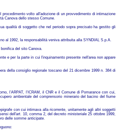
el procedimento volto all'adozione di un provvedimento di intimazione
alità Canova dello stesso Comune.
a qualità di soggetto che nel periodo sopra precisato ha gestito gli
no al 1992, la responsabilità veniva attribuita alla SYNDIAL S.p.A.
 bonifica del sito Canova.
te e per la parte in cui l'inquinamento presente nell'area non appare
bera della consiglio regionale toscano del 21 dicembre 1999 n. 384 di
Livorno, l’ARPAT, l’ICRAM, il CNR e il Comune di Pomarance con cui,
il recupero ambientale del comprensorio minerario del bacino del fiume
rafe con cui intimava alla ricorrente, unitamente agli altri soggetti
i sensi dell'art. 10, comma 2, del decreto ministeriale 25 ottobre 1999,
pero delle somme anticipate.
seguono: