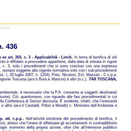
iritto.it
n. 436
 art. 265, c. 3 - Applicabilità - Limiti.
In tema di bonifica di siti
nto è diffidato a provvedere appartiene, dalla data di entrata in vigore
265, c. 3, solo i procedimenti che si sono conclusi con una espressa
vo, restano soggette alla vigente normativa solo con i sub-procedimenti
. I, 20 luglio 2007, n. 1254). Pres. Nicolosi, Est. Massari - C.s.p.a.
egione Toscana (avv.ti Bora e Mancini) e altri (n.c.).
TAR TOSCANA,
ambientale, è necessario che la P.A. consenta ai soggetti destinatari
cisorie). Ciò, quantomeno, con riguardo alle fasi procedimentali in cui
a Conferenza di Servizi decisoria. È evidente, infatti, che l’onerosità
e altro (avv.ti Castaldi, Pillon e Morelli) c. Ministero dell’Ambiente e
. att. c.p.p..
Nell’attività istruttoria del procedimento di bonifica, il
iò, atteso che l’onere di effettuare gli accertamenti in contraddittorio
n ogni momento della propria azione, oltre che all’interesse pubblico