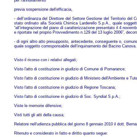
per l'annullamento
previa sospensione dell'efficacia,
- dell’ordinanza del Direttore del Settore Gestione del Territorio de
stato ordinato alla Società Chimica Larderello S.p.A., quale soggett
“all’integrazione del piano di caratterizzazione presentato il 4 nove
e riportate nel proprio Provvedimento n.129 del 13 luglio 2006”, deco
- di ogni altro atto presupposto, antecedente, conseguente o, comun
quale soggetto corresponsabile dell’inquinamento del Bacino Canova.
Visto il ricorso con i relativi allegati;
Visto l'atto di costituzione in giudizio di Comune di Pomarance;
Visto l'atto di costituzione in giudizio di Ministero dell'Ambiente e Tute
Visto l'atto di costituzione in giudizio di Regione Toscana;
Visto l'atto di costituzione in giudizio di Soc. Syndial S.p.A.;
Viste le memorie difensive;
Visti tutti gli atti della causa;
Relatore nell'udienza pubblica del giorno 8 gennaio 2010 il dott. Bernar
Ritenuto e considerato in fatto e diritto quanto segue: