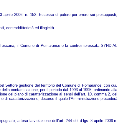
. 3 aprile 2006. n. 152. Eccesso di potere per errore sui presupposti,
i, contraddittorietà ed illogicità.
ione Toscana, il Comune di Pomarance e la controinteressata SYNDIAL
del Settore gestione del territorio del Comune di Pomarance, con cui,
e della contaminazione, per il periodo dal 1993 al 1995, ordinando alla
zione del piano di caratterizzazione ai sensi dell’art. 10, comma 2, del
iano di caratterizzazione, decorso il quale l’Amministrazione procederà
gnato, attesa la violazione dell’art. 244 del d.lgs. 3 aprile 2006 n.