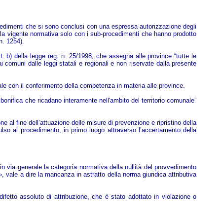
rocedimenti che si sono conclusi con una espressa autorizzazione degli
 alla vigente normativa solo con i sub-procedimenti che hanno prodotto
n. 1254).
 b) della legge reg. n. 25/1998, che assegna alle province “tutte le
i comuni dalle leggi statali e regionali e non riservate dalla presente
ale con il conferimento della competenza in materia alle province.
 di bonifica che ricadano interamente nell'ambito del territorio comunale”
 al fine dell’attuazione delle misure di prevenzione e ripristino della
so al procedimento, in primo luogo attraverso l’accertamento della
lta in via generale la categoria normativa della nullità del provvedimento
», vale a dire la mancanza in astratto della norma giuridica attributiva
.
fetto assoluto di attribuzione, che è stato adottato in violazione o