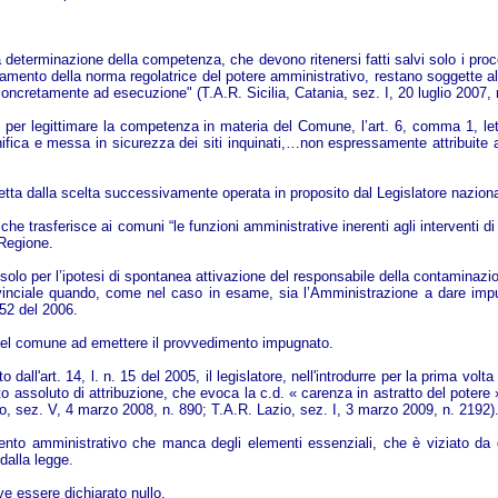
lla determinazione della competenza, che devono ritenersi fatti salvi solo i p
 mutamento della norma regolatrice del potere amministrativo, restano soggette
concretamente ad esecuzione" (T.A.R. Sicilia, Catania, sez. I, 20 luglio 2007, 
per legittimare la competenza in materia del Comune, l’art. 6, comma 1, lett.
bonifica e messa in sicurezza dei siti inquinati,…non espressamente attribuite a
rretta dalla scelta successivamente operata in proposito dal Legislatore nazion
006 che trasferisce ai comuni “le funzioni amministrative inerenti agli interventi
 Regione.
olo per l’ipotesi di spontanea attivazione del responsabile della contaminazione
inciale quando, come nel caso in esame, sia l’Amministrazione a dare impul
152 del 2006.
el comune ad emettere il provvedimento impugnato.
o dall'art. 14, l. n. 15 del 2005, il legislatore, nell'introdurre per la prima vo
tto assoluto di attribuzione, che evoca la c.d. « carenza in astratto del potere 
o, sez. V, 4 marzo 2008, n. 890; T.A.R. Lazio, sez. I, 3 marzo 2009, n. 2192)
mento amministrativo che manca degli elementi essenziali, che è viziato da di
dalla legge.
e essere dichiarato nullo.