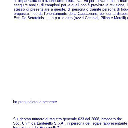
all’imparzialità dell’azione amministrativa. Va poi rilevato che in mater
eseguire analisi di campioni per le quali non è prevista la revisione, 
stesso di presenziare a queste, di persona o tramite persona di fidu
proposito, ricorda l’orientamento della Cassazione, per cui la disposiz
Est. De Berardinis - L. s.p.a. e altro (avv.ti Castaldi, Pillon e Morelli) 
ha pronunciato la presente
Sul ricorso numero di registro generale 623 del 2008, proposto da:
Soc. Chimica Larderello S.p.A., in persona del legale rappresentante
Firenze, via dei Rondinelli 2;