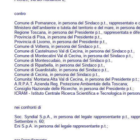
contro
Comune di Pomarance, in persona del Sindaco p.t., rappresentato e di
Ministero dell’ambiente e tutela del territorio e del mare, in persona de
Regione Toscana, in persona del Presidente p.t., rappresentata e difes
Provincia di Pisa, in persona del Presidente p.t.,
Provincia di Livorno, in persona del Presidente p.t.,
Comune di Volterra, in persona del Sindaco p.t.,
Comune di Castelnuovo Val di Cecina, in persona del Sindaco p.t.,
Comune di Montecatini Val di Cecina, in persona del Sindaco p.t.,
Comune di Montescudaio, in persona del Sindaco p.t.,
Comune di Riparbella, in persona del Sindaco p.t.,
Comune di Guardistallo, in persona del Sindaco p.t.,
Comune di Cecina, in persona del Sindaco p.t.,
Comunita’ Montana Alta Val di Cecina, in persona del Presidente p.t.;
A.R.P.A.T. Azienda Reg. Protezione Ambientale della Toscana;
Consiglio Nazionale delle Ricerche, in persona del Presidente p.t.;
ICRAM - Istituto Centrale Ricerca Scientifica e Tecnologica in persona
nei confronti di
Soc. Syndial S.p.A., in persona del legale rappresentante p.t., rapp
Settembre n. 60;
Eni S.p.A. in persona del legale rappresentante p.t.;