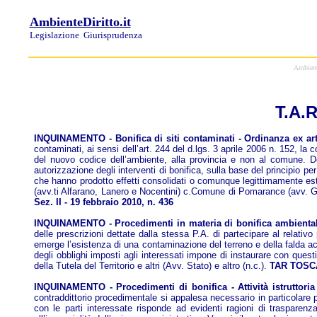
AmbienteDiritto.it
Legislazione
Giurisprudenza
Ambiente
T.A.
INQUINAMENTO - Bonifica di siti contaminati - Ordinanza ex art. 2
contaminati, ai sensi dell’art. 244 del d.lgs. 3 aprile 2006 n. 152, la
del nuovo codice dell’ambiente, alla provincia e non al comune. Dev
autorizzazione degli interventi di bonifica, sulla base del principio 
che hanno prodotto effetti consolidati o comunque legittimamente este
(avv.ti Alfarano, Lanero e Nocentini) c.Comune di Pomarance (avv. Gras
Sez. II - 19 febbraio 2010, n. 436
INQUINAMENTO - Procedimenti in materia di bonifica ambientale 
delle prescrizioni dettate dalla stessa P.A. di partecipare al relativ
emerge l’esistenza di una contaminazione del terreno e della falda acq
degli obblighi imposti agli interessati impone di instaurare con questi
della Tutela del Territorio e altri (Avv. Stato) e altro (n.c.).
TAR TOSCANA
INQUINAMENTO - Procedimenti di bonifica - Attività istruttoria -
contraddittorio procedimentale si appalesa necessario in particolare pe
con le parti interessate risponde ad evidenti ragioni di trasparenza