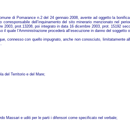
l Comune di Pomarance n.2 del 24 gennaio 2008, avente ad oggetto la bonifica 
o corresponsabile dell’inquinamento del sito minerario menzionato nel periodo
mbre 2003, prot.13208, poi integrato in data 16 dicembre 2003, prot. 15192 sec
rso il quale l’Amministrazione procederà all’esecuzione in danno del soggetto 
que, connesso con quello impugnato, anche non conosciuto, limitatamente alla
..
la del Territorio e del Mare;
do Massari e uditi per le parti i difensori come specificato nel verbale;