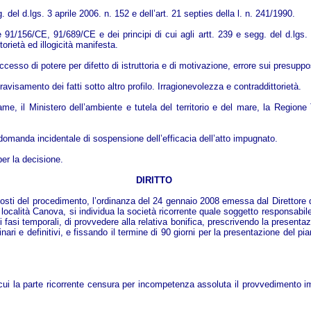
 del d.lgs. 3 aprile 2006. n. 152 e dell’art. 21 septies della l. n. 241/1990.
ve 91/156/CE, 91/689/CE e dei principi di cui agli artt. 239 e segg. del d.lgs
torietà ed illogicità manifesta.
cesso di potere per difetto di istruttoria e di motivazione, errore sui presuppost
ravisamento dei fatti sotto altro profilo. Irragionevolezza e contraddittorietà.
avame, il Ministero dell’ambiente e tutela del territorio e del mare, la Reg
domanda incidentale di sospensione dell’efficacia dell’atto impugnato.
per la decisione.
DIRITTO
posti del procedimento, l’ordinanza del 24 gennaio 2008 emessa dal Direttore 
 località Canova, si individua la società ricorrente quale soggetto responsabil
ti fasi temporali, di provvedere alla relativa bonifica, prescrivendo la presenta
ari e definitivi, e fissando il termine di 90 giorni per la presentazione del p
i la parte ricorrente censura per incompetenza assoluta il provvedimento impu