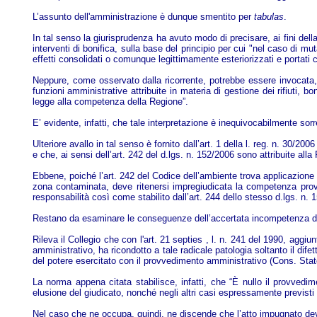
L’assunto dell'amministrazione è dunque smentito per
tabulas
.
In tal senso la giurisprudenza ha avuto modo di precisare, ai fini de
interventi di bonifica, sulla base del principio per cui "nel caso di
effetti consolidati o comunque legittimamente esteriorizzati e portati 
Neppure, come osservato dalla ricorrente, potrebbe essere invocata, 
funzioni amministrative attribuite in materia di gestione dei rifiuti, 
legge alla competenza della Regione”.
E’ evidente, infatti, che tale interpretazione è inequivocabilmente so
Ulteriore avallo in tal senso è fornito dall’art. 1 della l. reg. n. 30/2
e che, ai sensi dell’art. 242 del d.lgs. n. 152/2006 sono attribuite alla
Ebbene, poiché l’art. 242 del Codice dell’ambiente trova applicazione s
zona contaminata, deve ritenersi impregiudicata la competenza prov
responsabilità così come stabilito dall’art. 244 dello stesso d.lgs. n. 
Restano da esaminare le conseguenze dell’accertata incompetenza d
Rileva il Collegio che con l'art. 21 septies , l. n. 241 del 1990, aggiunt
amministrativo, ha ricondotto a tale radicale patologia soltanto il dife
del potere esercitato con il provvedimento amministrativo (Cons. Stat
La norma appena citata stabilisce, infatti, che “È nullo il provvedi
elusione del giudicato, nonché negli altri casi espressamente previsti 
Nel caso che ne occupa, quindi, ne discende che l’atto impugnato dev