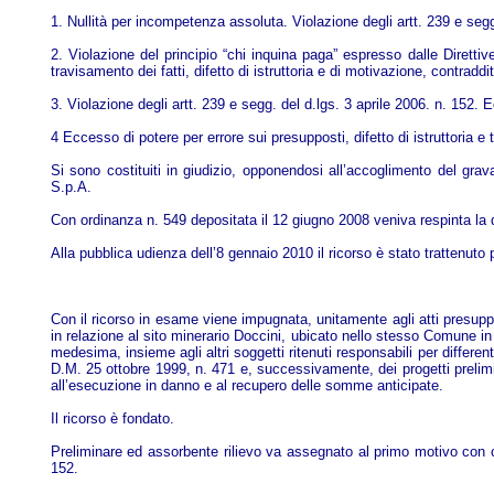
1. Nullità per incompetenza assoluta. Violazione degli artt. 239 e segg.
2. Violazione del principio “chi inquina paga” espresso dalle Diretti
travisamento dei fatti, difetto di istruttoria e di motivazione, contraddit
3. Violazione degli artt. 239 e segg. del d.lgs. 3 aprile 2006. n. 152. Ec
4 Eccesso di potere per errore sui presupposti, difetto di istruttoria e t
Si sono costituiti in giudizio, opponendosi all’accoglimento del gr
S.p.A.
Con ordinanza n. 549 depositata il 12 giugno 2008 veniva respinta la 
Alla pubblica udienza dell’8 gennaio 2010 il ricorso è stato trattenuto 
Con il ricorso in esame viene impugnata, unitamente agli atti presup
in relazione al sito minerario Doccini, ubicato nello stesso Comune in
medesima, insieme agli altri soggetti ritenuti responsabili per differen
D.M. 25 ottobre 1999, n. 471 e, successivamente, dei progetti prelimin
all’esecuzione in danno e al recupero delle somme anticipate.
Il ricorso è fondato.
Preliminare ed assorbente rilievo va assegnato al primo motivo con cu
152.