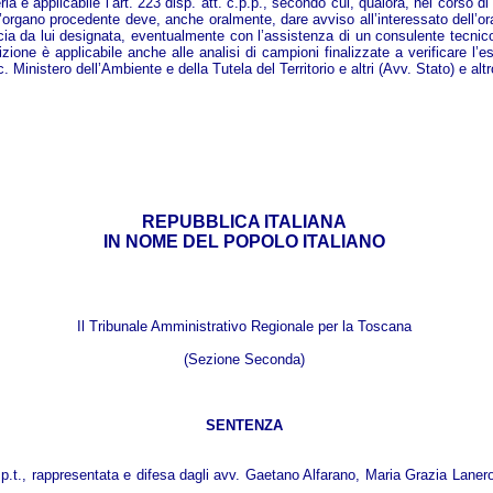
ia è applicabile l’art. 223 disp. att. c.p.p., secondo cui, qualora, nel corso di
l’organo procedente deve, anche oralmente, dare avviso all’interessato dell’ora e
cia da lui designata, eventualmente con l’assistenza di un consulente tecnic
ione è applicabile anche alle analisi di campioni finalizzate a verificare l’es
c. Ministero dell’Ambiente e della Tutela del Territorio e altri (Avv. Stato) e altr
REPUBBLICA ITALIANA
IN NOME DEL POPOLO ITALIANO
Il Tribunale Amministrativo Regionale per la Toscana
(Sezione Seconda)
SENTENZA
 p.t., rappresentata e difesa dagli avv. Gaetano Alfarano, Maria Grazia Laner