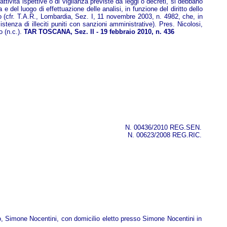
 attività ispettive o di vigilanza previste da leggi o decreti, si debbano
 del luogo di effettuazione delle analisi, in funzione del diritto dello
o (cfr. T.A.R., Lombardia, Sez. I, 11 novembre 2003, n. 4982, che, in
istenza di illeciti puniti con sanzioni amministrative). Pres. Nicolosi,
o (n.c.).
TAR TOSCANA, Sez. II - 19 febbraio 2010, n. 436
N. 00436/2010 REG.SEN.
N. 00623/2008 REG.RIC.
o, Simone Nocentini, con domicilio eletto presso Simone Nocentini in