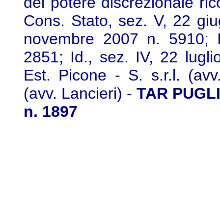
del potere discrezionale ric
Cons. Stato, sez. V, 22 giu
novembre 2007 n. 5910; I
2851; Id., sez. IV, 22 lugli
Est. Picone - S. s.r.l. (a
(avv. Lancieri) -
TAR PUGLIA
n. 1897