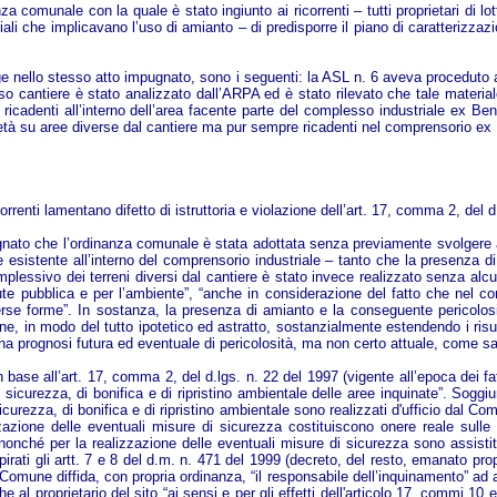
nanza comunale con la quale è stato ingiunto ai ricorrenti – tutti proprietari d
triali che implicavano l’uso di amianto – di predisporre il piano di caratterizza
gge nello stesso atto impugnato, sono i seguenti: la ASL n. 6 aveva proceduto a
o cantiere è stato analizzato dall’ARPA ed è stato rilevato che tale materiale
i ricadenti all’interno dell’area facente parte del complesso industriale ex Ben
ietà su aree diverse dal cantiere ma pur sempre ricadenti nel comprensorio ex
rrenti lamentano difetto di istruttoria e violazione dell’art. 17, comma 2, del d
ato che l’ordinanza comunale è stata adottata senza previamente svolgere alcu
esistente all’interno del comprensorio industriale – tanto che la presenza di
omplessivo dei terreni diversi dal cantiere è stato invece realizzato senza alc
alute pubblica e per l’ambiente”, “anche in considerazione del fatto che nel 
erse forme”. In sostanza, la presenza di amianto e la conseguente pericolosit
one, in modo del tutto ipotetico ed astratto, sostanzialmente estendendo i risul
na prognosi futura ed eventuale di pericolosità, ma non certo attuale, come sar
ase all’art. 17, comma 2, del d.lgs. n. 22 del 1997 (vigente all’epoca dei fatt
 sicurezza, di bonifica e di ripristino ambientale delle aree inquinate”. Sogg
curezza, di bonifica e di ripristino ambientale sono realizzati d'ufficio dal Co
izzazione delle eventuali misure di sicurezza costituiscono onere reale su
te nonché per la realizzazione delle eventuali misure di sicurezza sono assis
irati gli artt. 7 e 8 del d.m. n. 471 del 1999 (decreto, del resto, emanato prop
l Comune diffida, con propria ordinanza, “il responsabile dell’inquinamento” ad 
he al proprietario del sito “ai sensi e per gli effetti dell'articolo 17, commi 1