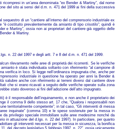
i lotti ricompresi in un’area denominata “ex Bender & Martiny”, dal nome
zione del sito ai sensi del d.m. n. 471 del 1999 ai fini della successiva
l sequestro di un “cantiere all’interno del comprensorio industriale ex
 “è costituito prevalentemente da amianto di tipo crisotilo”; quindi è
der e Martiny”, ossia non ai proprietari del cantiere già oggetto delle
 Bender & Martiny.
.lgs. n. 22 del 1997 e degli artt. 7 e 8 del d.m. n. 471 del 1999.
n rilevamento nelle aree di proprietà dei ricorrenti. Se le verifiche
 amianto è stata individuata soltanto con riferimento “al campione di
una verifica in loco. Si legge nell’ordinanza impugnata che, anche per
comprensorio industriale in questione ha operato per anni la Bender &
à salubre anche con riferimento ai terreni diversi dal cantiere dove
tati che si erano ricavati a seguito delle verifiche operate sulla zona
ebbe stato doveroso ai fini dell’adozione dell’atto impugnato.
i) è il responsabile dell’inquinamento, e non anche il proprietario dei
iunge il comma 9 dello stesso art. 17 che, “Qualora i responsabili non
mune territorialmente competente”; in tal caso, “Gli interventi di messa
lle aree inquinate” (comma 10) e le spese sostenute per la messa in
tite da privilegio speciale immobiliare sulle aree medesime nonché da
rio in attuazione del d.lgs. n. 22 del 1997). In particolare, per quanto
adottare gli interventi necessari per la messa in sicurezza, la bonifica
0 e 11, del decreto legislativo 5 febbraio 1997, n. 22”, ossia unicamente