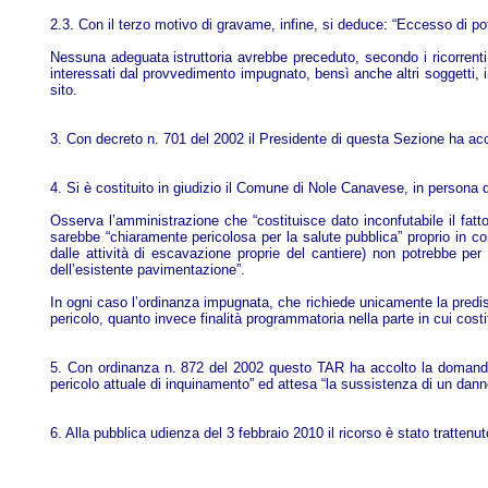
2.3. Con il terzo motivo di gravame, infine, si deduce: “Eccesso di pote
Nessuna adeguata istruttoria avrebbe preceduto, secondo i ricorrenti, il 
interessati dal provvedimento impugnato, bensì anche altri soggetti, in 
sito.
3. Con decreto n. 701 del 2002 il Presidente di questa Sezione ha acco
4. Si è costituito in giudizio il Comune di Nole Canavese, in persona 
Osserva l’amministrazione che “costituisce dato inconfutabile il fatto 
sarebbe “chiaramente pericolosa per la salute pubblica” proprio in co
dalle attività di escavazione proprie del cantiere) non potrebbe per
dell’esistente pavimentazione”.
In ogni caso l’ordinanza impugnata, che richiede unicamente la predisp
pericolo, quanto invece finalità programmatoria nella parte in cui costi
5. Con ordinanza n. 872 del 2002 questo TAR ha accolto la domanda c
pericolo attuale di inquinamento” ed attesa “la sussistenza di un danno
6. Alla pubblica udienza del 3 febbraio 2010 il ricorso è stato trattenut