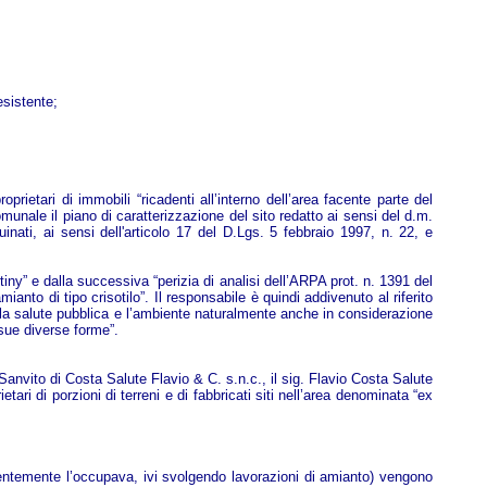
esistente;
etari di immobili “ricadenti all’interno dell’area facente parte del
munale il piano di caratterizzazione del sito redatto ai sensi del d.m.
inati, ai sensi dell'articolo 17 del D.Lgs. 5 febbraio 1997, n. 22, e
ny” e dalla successiva “perizia di analisi dell’ARPA prot. n. 1391 del
ianto di tipo crisotilo”. Il responsabile è quindi addivenuto al riferito
er la salute pubblica e l’ambiente naturalmente anche in considerazione
 sue diverse forme”.
nvito di Costa Salute Flavio & C. s.n.c., il sig. Flavio Costa Salute
tari di porzioni di terreni e di fabbricati siti nell’area denominata “ex
entemente l’occupava, ivi svolgendo lavorazioni di amianto) vengono