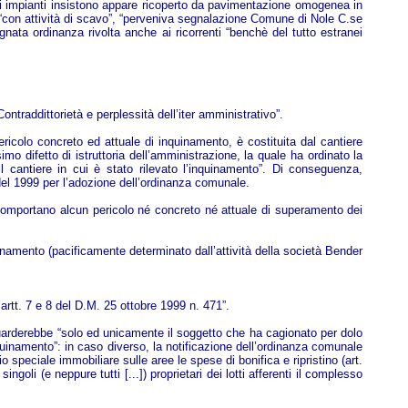
gli impianti insistono appare ricoperto da pavimentazione omogenea in
y) “con attività di scavo”, “perveniva segnalazione Comune di Nole C.se
gnata ordinanza rivolta anche ai ricorrenti “benchè del tutto estranei
ntraddittorietà e perplessità dell’iter amministrativo”.
ricolo concreto ed attuale di inquinamento, è costituita dal cantiere
imo difetto di istruttoria dell’amministrazione, la quale ha ordinato la
il cantiere in cui è stato rilevato l’inquinamento”. Di conseguenza,
1 del 1999 per l’adozione dell’ordinanza comunale.
non comportano alcun pericolo né concreto né attuale di superamento dei
quinamento (pacificamente determinato dall’attività della società Bender
 artt. 7 e 8 del D.M. 25 ottobre 1999 n. 471”.
 riguarderebbe “solo ed unicamente il soggetto che ha cagionato per dolo
inquinamento”: in caso diverso, la notificazione dell’ordinanza comunale
io speciale immobiliare sulle aree le spese di bonifica e ripristino (art.
goli (e neppure tutti [...]) proprietari dei lotti afferenti il complesso