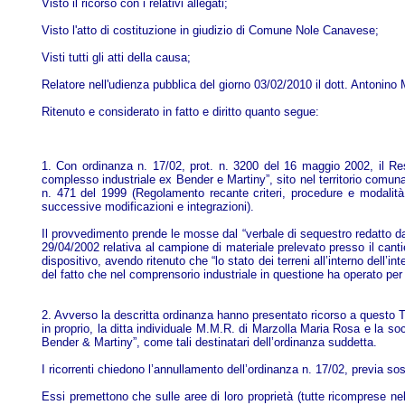
Visto il ricorso con i relativi allegati;
Visto l'atto di costituzione in giudizio di Comune Nole Canavese;
Visti tutti gli atti della causa;
Relatore nell'udienza pubblica del giorno 03/02/2010 il dott. Antonino
Ritenuto e considerato in fatto e diritto quanto segue:
1. Con ordinanza n. 17/02, prot. n. 3200 del 16 maggio 2002, il Resp
complesso industriale ex Bender e Martiny”, sito nel territorio comunal
n. 471 del 1999 (Regolamento recante criteri, procedure e modalità pe
successive modificazioni e integrazioni).
Il provvedimento prende le mosse dal “verbale di sequestro redatto dal
29/04/2002 relativa al campione di materiale prelevato presso il cantier
dispositivo, avendo ritenuto che “lo stato dei terreni all’interno dell
del fatto che nel comprensorio industriale in questione ha operato per
2. Avverso la descritta ordinanza hanno presentato ricorso a questo T
in proprio, la ditta individuale M.M.R. di Marzolla Maria Rosa e la soci
Bender & Martiny”, come tali destinatari dell’ordinanza suddetta.
I ricorrenti chiedono l’annullamento dell’ordinanza n. 17/02, previa so
Essi premettono che sulle aree di loro proprietà (tutte ricomprese 