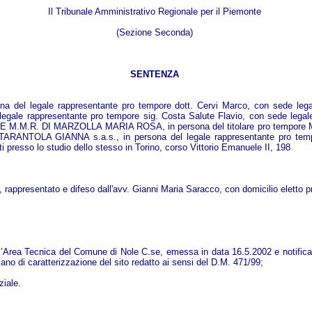
Il Tribunale Amministrativo Regionale per il Piemonte
(Sezione Seconda)
SENTENZA
l legale rappresentante pro tempore dott. Cervi Marco, con sede leg
ale rappresentante pro tempore sig. Costa Salute Flavio, con sede lega
UALE M.M.R. DI MARZOLLA MARIA ROSA, in persona del titolare pro tempore M
OLA GIANNA s.a.s., in persona del legale rappresentante pro tempore 
ti presso lo studio dello stesso in Torino, corso Vittorio Emanuele II, 198
esentato e difeso dall'avv. Gianni Maria Saracco, con domicilio eletto pre
ll’Area Tecnica del Comune di Nole C.se, emessa in data 16.5.2002 e notificata
piano di caratterizzazione del sito redatto ai sensi del D.M. 471/99;
ziale.