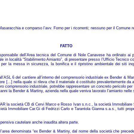
 Masaracchia e comparso l’avv. Forno per i ricorrenti; nessuno per il Comune r
FATTO
onsabile dell’Area tecnica del Comune di Nole Canavese ha ordinato ai propri
e in località “Stabilimento Amianto”, di presentare presso l’Ufficio Tecnico co
r la messa in sicurezza, la bonifica e il ripristino ambientale dei siti inqu
l’ASL 6 del cantiere all’interno del comprensorio industriale ex Bender & Marti
e [...] nella quale si rileva che il materiale è costituito prevalentemente da am
’intero comprensorio industriale, potrebbe rappresentare un concreto pericolo p
 anni la Bender & Martiny, azienda nella quale veniva lavorato l’amianto nelle
AR la società CB di Cervi Marco e Rosso Ivan s.n.c., la società Immobiliare Sa
età Immobiliare Car.Gi di Fedrizzi Carlo e Tarantola Gianna s.a.s., tutti proprie
spensiva cautelare anche inaudita altera parte.
nell’area denominata “ex Bender & Martiny, dal nome della società che preced