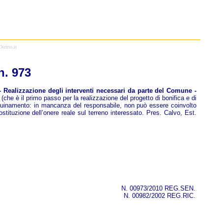
iritto.it
n. 973
 Realizzazione degli interventi necessari da parte del Comune -
(che è il primo passo per la realizzazione del progetto di bonifica e di
inquinamento: in mancanza del responsabile, non può essere coinvolto
stituzione dell’onere reale sul terreno interessato. Pres. Calvo, Est.
N. 00973/2010 REG.SEN.
N. 00982/2002 REG.RIC.