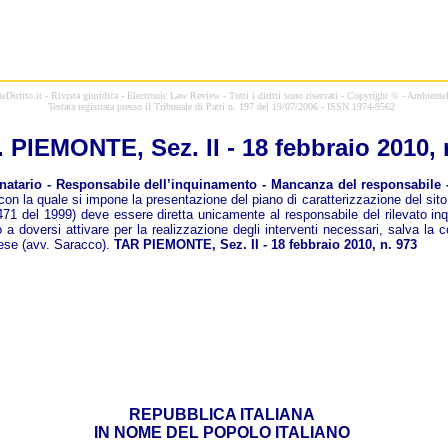
Diritto.it - Rivista giuridica - Electronic Law Review - Tutti i diritti sono riservati - Copyright © - AmbienteD
Testata registrata presso il Tribunale di Patti n. 197 del 19/07/2006 - ISSN 1974-9562
. PIEMONTE, Sez. II - 18 febbraio 2010, 
atario - Responsabile dell’inquinamento - Mancanza del responsabile -
on la quale si impone la presentazione del piano di caratterizzazione del sito 
n. 471 del 1999) deve essere diretta unicamente al responsabile del rilevato 
a doversi attivare per la realizzazione degli interventi necessari, salva la co
vese (avv. Saracco).
TAR PIEMONTE, Sez. II - 18 febbraio 2010, n. 973
REPUBBLICA ITALIANA
IN NOME DEL POPOLO ITALIANO