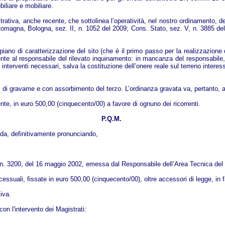
biliare e mobiliare.
ativa, anche recente, che sottolinea l’operatività, nel nostro ordinamento, del
gna, Bologna, sez. II, n. 1052 del 2009; Cons. Stato, sez. V, n. 3885 del 2009)
piano di caratterizzazione del sito (che è il primo passo per la realizzazione 
nte al responsabile del rilevato inquinamento: in mancanza del responsabile, 
nterventi necessari, salva la costituzione dell’onere reale sul terreno interes
i di gravame e con assorbimento del terzo. L’ordinanza gravata va, pertanto, annu
e, in euro 500,00 (cinquecento/00) a favore di ognuno dei ricorrenti.
P.Q.M.
da, definitivamente pronunciando,
rot. n. 3200, del 16 maggio 2002, emessa dal Responsabile dell’Area Tecnica del 
ali, fissate in euro 500,00 (cinquecento/00), oltre accessori di legge, in fa
iva.
on l'intervento dei Magistrati: