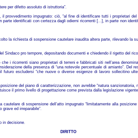
re per difetto assoluto di istruttoria”.
provvedimento impugnato: ciò, “al fine di identificare tutti i proprietari del si
parte identificati con certezza dagli odierni ricorrenti [...], in parte non ide
lto la richiesta di sospensione cautelare inaudita altera parte, rilevando la 
del Sindaco pro tempore, depositando documenti e chiedendo il rigetto del rico
che i ricorrenti siano proprietari di terreni e fabbricati siti nell’area denomi
nsiderazione della presenza di “una notevole percentuale di amianto”. Del rest
 il futuro escludersi “che nuove o diverse esigenze di lavoro sollecitino ult
osizione del piano di caratterizzazione, non avrebbe “natura sanzionatoria, no
tuisce il primo livello di progettazione come prevista dalla legislazione vigente
autelare di sospensione dell’atto impugnato “limitatamente alla posizione de
 grave ed irreparabile”.
o in decisione.
DIRITTO