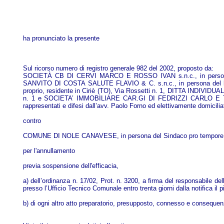
ha pronunciato la presente
Sul ricorso numero di registro generale 982 del 2002, proposto da:
SOCIETÀ CB DI CERVI MARCO E ROSSO IVAN s.n.c., in persona de
SANVITO DI COSTA SALUTE FLAVIO & C. s.n.c., in persona del leg
proprio, residente in Ciriè (TO), Via Rossetti n. 1, DITTA INDIVID
n. 1 e SOCIETA’ IMMOBILIARE CAR.GI DI FEDRIZZI CARLO E TARANT
rappresentati e difesi dall’avv. Paolo Forno ed elettivamente domicilia
contro
COMUNE DI NOLE CANAVESE, in persona del Sindaco pro tempore, rappr
per l'annullamento
previa sospensione dell'efficacia,
a) dell’ordinanza n. 17/02, Prot. n. 3200, a firma del responsabile de
presso l’Ufficio Tecnico Comunale entro trenta giorni dalla notifica il 
b) di ogni altro atto preparatorio, presupposto, connesso e consequen