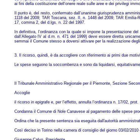
ai fini della costituzione dell’onere reale sulle aree e dei privilegi immo
Il punto è, del resto, confermato dall’unanime giurisprudenza amministr
1118 del 2009; TAR Toscana, sez. II, n. 1448 del 2009; TAR Emilia-Roma
17, comma 2, del d.lgs. n. 22 del 1997.
In definitiva, l’ordinanza con la quale si impone la presentazione del 
dall’Allegato IV al d.m. n. 471 del 1999) deve essere diretta unicame
semmai il Comune stesso a doversi attivare per la realizzazione degli i
3. Il ricorso, quindi, è da accogliere con riferimento ai primi due motiv
Le spese seguono la soccombenza e sono da liquidarsi, equitativament
Il Tribunale Amministrativo Regionale per il Piemonte, Sezione Secon
Accoglie
il ricorso in epigrafe e, per l’effetto, annulla l’ordinanza n. 17/02, p
Condanna il Comune di Nole Canavese al pagamento delle spese processu
Ordina che la presente sentenza sia eseguita dall'autorità amministrat
Così deciso in Torino nella camera di consiglio del giorno 03/02/2010 c
Giuseppe Calvo, Presidente