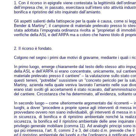
1. Con il ricorso in epigrafe viene contestata la legittimità dell’ordi
dell’impresa che, in passato, esercitava sull’intero sito attività indus
bonifica e ripristino del sito inquinato dall’amianto.
Gli aspetti salienti della fattispecie per la quale è causa, come si le
Bender & Martiny”; il campione di materiale prelevato presso lo stess
stata adottata l’impugnata ordinanza rivolta ai “proprietari di immobil
verifiche della ASL e dell’ARPA ma a coloro che hanno titolo di propr
2. Il ricorso è fondato.
Colgono nel segno i primi due motivi di gravame, mediante i quali i rico
In primo luogo, emerge chiaramente dal testo dello stesso atto impugn
della ASL e dell’ARPA si erano concentrate, unicamente, sul cantiere 
materiale prelevato presso il cantiere” – la valutazione sullo stato c
questi terreni, “potrebbe” sussistere un “concreto pericolo per la s
Martiny, azienda nella quale veniva lavorato l’amianto nelle sue div
erano stati svolti gli accertamenti è stato ricavato, dall’amministrazi
del cantiere. Circostanza che ha determinato, all’evidenza, soltanto u
In secondo luogo – come ulteriormente argomentato dai ricorrenti – in b
luoghi, a dover “procedere a proprie spese agli interventi di messa in
provvedano ovvero non siano individuabili, gli interventi di messa in si
in sicurezza, di bonifica e di ripristino ambientale nonché la real
sicurezza, la bonifica ed il ripristino ambientale delle aree inquina
privilegio generale mobiliare (comma 11). Ad analoghi principi sono isp
qui più interessa, l’art. 8, commi 2 e 3, del citato d.m. prevede che i
ed il ripristino ambientale dei luoghi e che l’ordinanza è notificata anc