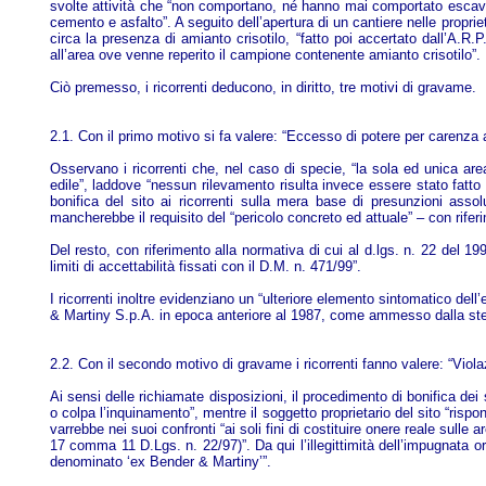
svolte attività che “non comportano, né hanno mai comportato escavazi
cemento e asfalto”. A seguito dell’apertura di un cantiere nelle propr
circa la presenza di amianto crisotilo, “fatto poi accertato dall’A.R.
all’area ove venne reperito il campione contenente amianto crisotilo”.
Ciò premesso, i ricorrenti deducono, in diritto, tre motivi di gravame.
2.1. Con il primo motivo si fa valere: “Eccesso di potere per carenza a
Osservano i ricorrenti che, nel caso di specie, “la sola ed unica are
edile”, laddove “nessun rilevamento risulta invece essere stato fatto ne
bonifica del sito ai ricorrenti sulla mera base di presunzioni assol
mancherebbe il requisito del “pericolo concreto ed attuale” – con riferi
Del resto, con riferimento alla normativa di cui al d.lgs. n. 22 del 19
limiti di accettabilità fissati con il D.M. n. 471/99”.
I ricorrenti inoltre evidenziano un “ulteriore elemento sintomatico dell
& Martiny S.p.A. in epoca anteriore al 1987, come ammesso dalla ste
2.2. Con il secondo motivo di gravame i ricorrenti fanno valere: “Violaz
Ai sensi delle richiamate disposizioni, il procedimento di bonifica dei
o colpa l’inquinamento”, mentre il soggetto proprietario del sito “risp
varrebbe nei suoi confronti “ai soli fini di costituire onere reale sulle
17 comma 11 D.Lgs. n. 22/97)”. Da qui l’illegittimità dell’impugnata ord
denominato ‘ex Bender & Martiny’”.