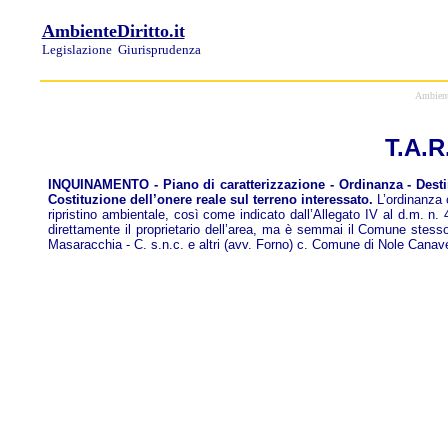
AmbienteDiritto.it
Legislazione
Giurisprudenza
Ambiente
T
.A.R
INQUINAMENTO - Piano di caratterizzazione - Ordinanza - Destin
Costituzione dell’onere reale sul terreno interessato.
L’ordinanza c
ripristino ambientale, così come indicato dall’Allegato IV al d.m. 
direttamente il proprietario dell’area, ma è semmai il Comune stesso 
Masaracchia - C. s.n.c. e altri (avv. Forno) c. Comune di Nole Cana