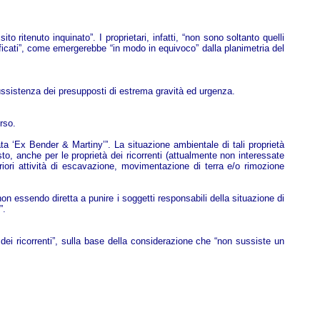
to ritenuto inquinato”. I proprietari, infatti, “non sono soltanto quelli
ntificati”, come emergerebbe “in modo in equivoco” dalla planimetria del
sussistenza dei presupposti di estrema gravità ed urgenza.
rso.
nata ‘Ex Bender & Martiny’”. La situazione ambientale di tali proprietà
o, anche per le proprietà dei ricorrenti (attualmente non interessate
eriori attività di escavazione, movimentazione di terra e/o rimozione
n essendo diretta a punire i soggetti responsabili della situazione di
”.
i ricorrenti”, sulla base della considerazione che “non sussiste un