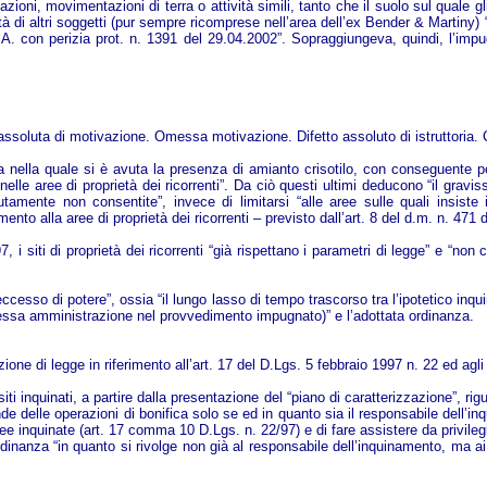
oni, movimentazioni di terra o attività simili, tanto che il suolo sul quale 
ietà di altri soggetti (pur sempre ricomprese nell’area dell’ex Bender & Martin
P.A. con perizia prot. n. 1391 del 29.04.2002”. Sopraggiungeva, quindi, l’impu
ssoluta di motivazione. Omessa motivazione. Difetto assoluto di istruttoria. Co
a nella quale si è avuta la presenza di amianto crisotilo, con conseguente pe
lle aree di proprietà dei ricorrenti”. Da ciò questi ultimi deducono “il graviss
utamente non consentite”, invece di limitarsi “alle aree sulle quali insiste 
mento alla aree di proprietà dei ricorrenti – previsto dall’art. 8 del d.m. n. 47
97, i siti di proprietà dei ricorrenti “già rispettano i parametri di legge” e “
’eccesso di potere”, ossia “il lungo lasso di tempo trascorso tra l’ipotetico in
ssa amministrazione nel provvedimento impugnato)” e l’adottata ordinanza.
ione di legge in riferimento all’art. 17 del D.Lgs. 5 febbraio 1997 n. 22 ed agli
 siti inquinati, a partire dalla presentazione del “piano di caratterizzazione”,
onde delle operazioni di bonifica solo se ed in quanto sia il responsabile dell’
 aree inquinate (art. 17 comma 10 D.Lgs. n. 22/97) e di fare assistere da privileg
inanza “in quanto si rivolge non già al responsabile dell’inquinamento, ma ai sin