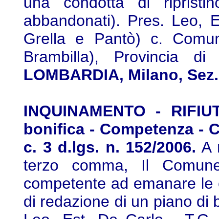
una condotta di ripristin
abbandonati). Pres. Leo, Es
Grella e Pantò) c. Comu
Brambilla), Provincia d
LOMBARDIA, Milano, Sez. I
INQUINAMENTO - RIFIUTI
bonifica - Competenza - C
c. 3 d.lgs. n. 152/2006.
A m
terzo comma, Il Comun
competente ad emanare le or
di redazione di un piano di 