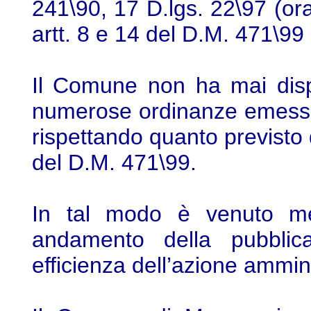
241\90, 17 D.lgs. 22\97 (or
artt. 8 e 14 del D.M. 471\99 e
Il Comune non ha mai dispo
numerose ordinanze emesse a
rispettando quanto previsto d
del D.M. 471\99.
In tal modo è venuto me
andamento della pubblic
efficienza dell’azione ammini