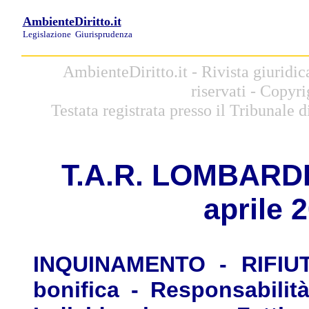
AmbienteDiritto.it
Legislazione
Giurisprudenza
AmbienteDiritto.it - Rivista giuridic
riservati - Copyr
Testata registrata presso il Tribunale
T.A.R.
L
OMBARDIA,
aprile 
INQUINAMENTO - RIFIUTI
bonifica - Responsabilità