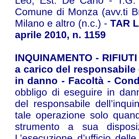
Leo, Est. De Carlo - T.G. e
Comune di Monza (avv.ti Br
Milano e altro (n.c.) -
TAR L
aprile 2010, n. 1159
INQUINAMENTO - RIFIUTI 
a carico del responsabile
in danno - Facoltà - Cond
obbligo di eseguire in da
del responsabile dell’inq
tale operazione solo quand
strumento a sua disposiz
L’esecuzione d’ufficio dell