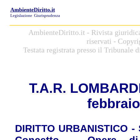
AmbienteDiritto.it
Legislazione
Giurisprudenza
AmbienteDiritto.it - Rivista giuridic
riservati - Copyr
Testata registrata presso il Tribunale
T.A.R.
L
OMBARDIA,
febbraio
DIRITTO URBANISTICO - St