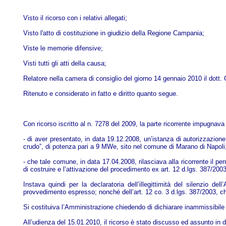
Visto il ricorso con i relativi allegati;
Visto l'atto di costituzione in giudizio della Regione Campania;
Viste le memorie difensive;
Visti tutti gli atti della causa;
Relatore nella camera di consiglio del giorno 14 gennaio 2010 il dott. G
Ritenuto e considerato in fatto e diritto quanto segue.
Con ricorso iscritto al n. 7278 del 2009, la parte ricorrente impugnava
- di aver presentato, in data 19.12.2008, un’istanza di autorizzazione
crudo”, di potenza pari a 9 MWe, sito nel comune di Marano di Napoli
- che tale comune, in data 17.04.2008, rilasciava alla ricorrente il p
di costruire e l’attivazione del procedimento ex art. 12 d.lgs. 387/200
Instava quindi per la declaratoria dell’illegittimità del silenzio d
provvedimento espresso; nonché dell’art. 12 co. 3 d.lgs. 387/2003, ch
Si costituiva l’Amministrazione chiedendo di dichiarare inammissibile o,
All’udienza del 15.01.2010, il ricorso è stato discusso ed assunto in 