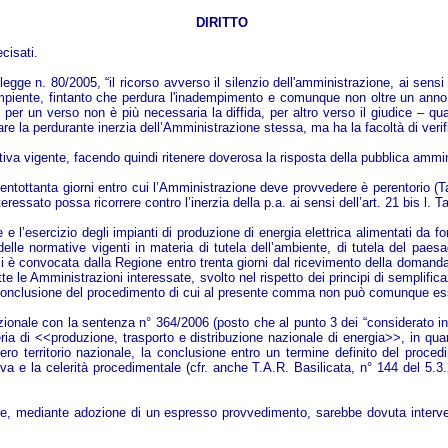
DIRITTO
cisati.
legge n. 80/2005, “il ricorso avverso il silenzio dell'amministrazione, ai sens
mpiente, fintanto che perdura l'inadempimento e comunque non oltre un anno d
per un verso non è più necessaria la diffida, per altro verso il giudice – qu
re la perdurante inerzia dell’Amministrazione stessa, ma ha la facoltà di verif
a vigente, facendo quindi ritenere doverosa la risposta della pubblica amminist
centottanta giorni entro cui l’Amministrazione deve provvedere è perentorio (Ta
essato possa ricorrere contro l’inerzia della p.a. ai sensi dell’art. 21 bis l. Ta
e e l’esercizio degli impianti di produzione di energia elettrica alimentati da 
elle normative vigenti in materia di tutela dell’ambiente, di tutela del paesa
zi è convocata dalla Regione entro trenta giorni dal ricevimento della domanda 
te le Amministrazioni interessate, svolto nel rispetto dei principi di semplific
conclusione del procedimento di cui al presente comma non può comunque esser
onale con la sentenza n° 364/2006 (posto che al punto 3 dei “considerato in di
a di <<produzione, trasporto e distribuzione nazionale di energia>>, in quanto
ero territorio nazionale, la conclusione entro un termine definito del procedi
va e la celerità procedimentale (cfr. anche T.A.R. Basilicata, n° 144 del 5.3
e, mediante adozione di un espresso provvedimento, sarebbe dovuta interven