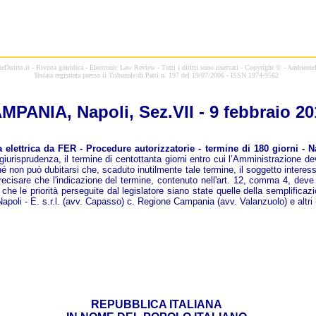
Diritto.it - Rivista giuridica - Electronic Law Review - Tutti i diritti sono riservati - Copyright © - AmbienteD
Testata registrata presso il Tribunale di Patti n. 197 del 19/07/2006 - ISSN 1974-9562
MPANIA, Napoli, Sez.VII - 9 febbraio 20
ettrica da FER - Procedure autorizzatorie - termine di 180 giorni - Na
iurisprudenza, il termine di centottanta giorni entro cui l’Amministrazione dev
é non può dubitarsi che, scaduto inutilmente tale termine, il soggetto interessat
precisare che l'indicazione del termine, contenuto nell'art. 12, comma 4, deve
che le priorità perseguite dal legislatore siano state quelle della semplifica
apoli - E. s.r.l. (avv. Capasso) c. Regione Campania (avv. Valanzuolo) e altri (
REPUBBLICA ITALIANA