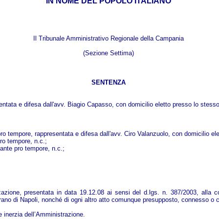
IN NOME DEL POPOLO ITALIANO
Il Tribunale Amministrativo Regionale della Campania
(Sezione Settima)
SENTENZA
ntata e difesa dall'avv. Biagio Capasso, con domicilio eletto presso lo stesso
 tempore, rappresentata e difesa dall'avv. Ciro Valanzuolo, con domicilio elet
ro tempore, n.c.;
ante pro tempore, n.c.;
azione, presentata in data 19.12.08 ai sensi del d.lgs. n. 387/2003, alla co
Marano di Napoli, nonché di ogni altro atto comunque presupposto, connesso o 
 inerzia dell’Amministrazione.