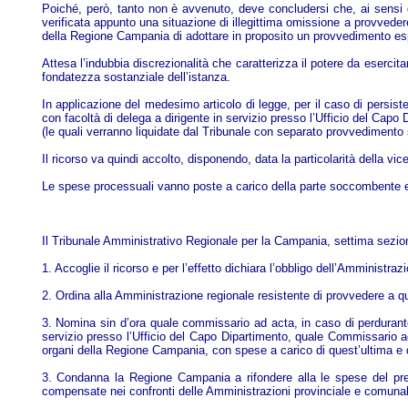
Poiché, però, tanto non è avvenuto, deve concludersi che, ai sensi de
verificata appunto una situazione di illegittima omissione a provvedere 
della Regione Campania di adottare in proposito un provvedimento esp
Attesa l’indubbia discrezionalità che caratterizza il potere da eserc
fondatezza sostanziale dell’istanza.
In applicazione del medesimo articolo di legge, per il caso di persis
con facoltà di delega a dirigente in servizio presso l’Ufficio del Capo
(le quali verranno liquidate dal Tribunale con separato provvedimento s
Il ricorso va quindi accolto, disponendo, data la particolarità della v
Le spese processuali vanno poste a carico della parte soccombente e 
Il Tribunale Amministrativo Regionale per la Campania, settima sezio
1. Accoglie il ricorso e per l’effetto dichiara l’obbligo dell’Amminist
2. Ordina alla Amministrazione regionale resistente di provvedere a qu
3. Nomina sin d’ora quale commissario ad acta, in caso di perdurante
servizio presso l’Ufficio del Capo Dipartimento, quale Commissario ad 
organi della Regione Campania, con spese a carico di quest’ultima e da
3. Condanna la Regione Campania a rifondere alla le spese del pres
compensate nei confronti delle Amministrazioni provinciale e comunale