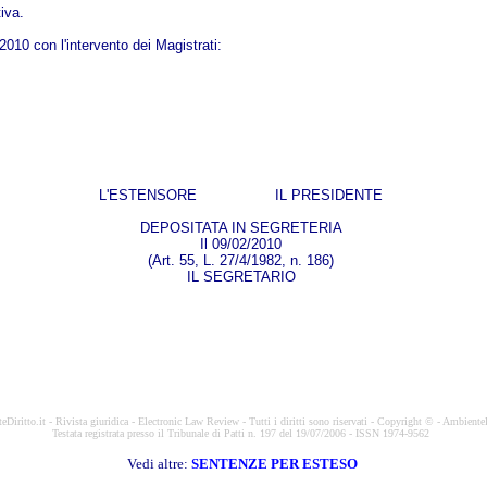
iva.
010 con l'intervento dei Magistrati:
L'ESTENSORE IL PRESIDENTE
DEPOSITATA IN SEGRETERIA
Il 09/02/2010
(Art. 55, L. 27/4/1982, n. 186)
IL SEGRETARIO
Diritto.it - Rivista giuridica - Electronic Law Review - Tutti i diritti sono riservati - Copyright © - AmbienteD
Testata registrata presso il Tribunale di Patti n. 197 del 19/07/2006 - ISSN 1974-9562
Vedi altre:
SENTENZE PER ESTESO