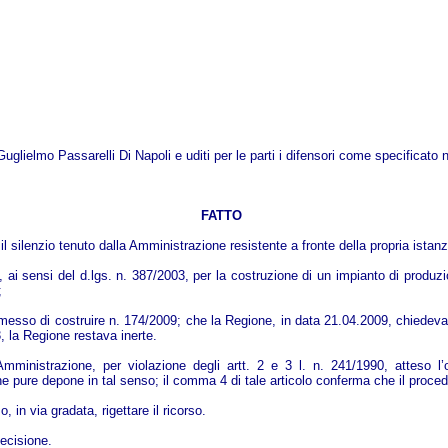
uglielmo Passarelli Di Napoli e uditi per le parti i difensori come specificato n
FATTO
 il silenzio tenuto dalla Amministrazione resistente a fronte della propria ist
, ai sensi del d.lgs. n. 387/2003, per la costruzione di un impianto di produzi
;
ermesso di costruire n. 174/2009; che la Regione, in data 21.04.2009, chiedeva 
3, la Regione restava inerte.
ell’Amministrazione, per violazione degli artt. 2 e 3 l. n. 241/1990, atteso
e pure depone in tal senso; il comma 4 di tale articolo conferma che il proce
 in via gradata, rigettare il ricorso.
decisione.