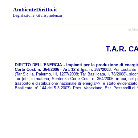
AmbienteDiritto.it
Legislazione
Giurisprudenza
Ambiente
T.A.R.
C
A
DIRITTO DELL’ENERGIA - Impianti per la produzione di energia el
Corte Cost. n. 364/2006 - Art. 12 d.lgs. n. 387/2003.
Per costante g
(Tar Sicilia, Palermo, III, 1277/2008; Tar Basilicata, I, 78/2008), sicch
Tar (cfr., in materia, Sentenza Corte Cost. n. 364/2006, in cui, nel 
trasporto e distribuzione nazionale di energia>>, è stato evidenziato 
Basilicata, n° 144 del 5.3.2007). Pres. Veneziano, Est. Passarelli di N