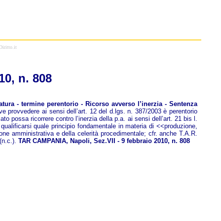
iritto.it
10, n. 808
tura - termine perentorio - Ricorso avverso l’inerzia - Sentenza
e provvedere ai sensi dell’art. 12 del d.lgs. n. 387/2003 è perentorio
o possa ricorrere contro l’inerzia della p.a. ai sensi dell’art. 21 bis l.
 qualificarsi quale principio fondamentale in materia di <<produzione,
zione amministrativa e della celerità procedimentale; cfr. anche T.A.R.
n.c.).
TAR CAMPANIA, Napoli, Sez.VII - 9 febbraio 2010, n. 808