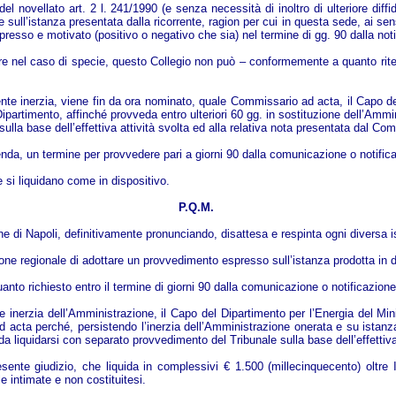
l novellato art. 2 l. 241/1990 (e senza necessità di inoltro di ulteriore diff
sull’istanza presentata dalla ricorrente, ragion per cui in questa sede, ai sensi
resso e motivato (positivo o negativo che sia) nel termine di gg. 90 dalla no
itare nel caso di specie, questo Collegio non può – conformemente a quanto rit
tente inerzia, viene fin da ora nominato, quale Commissario ad acta, il Capo d
 Dipartimento, affinché provveda entro ulteriori 60 gg. in sostituzione dell’Am
ulla base dell’effettiva attività svolta ed alla relativa nota presentata dal Co
icenda, un termine per provvedere pari a giorni 90 dalla comunicazione o notifi
si liquidano come in dispositivo.
P.Q.M.
ne di Napoli, definitivamente pronunciando, disattesa e respinta ogni divers
razione regionale di adottare un provvedimento espresso sull’istanza prodotta in
anto richiesto entro il termine di giorni 90 dalla comunicazione o notificazion
 inerzia dell’Amministrazione, il Capo del Dipartimento per l’Energia del Min
acta perché, persistendo l’inerzia dell’Amministrazione onerata e su istanza d
 liquidarsi con separato provvedimento del Tribunale sulla base dell’effettiv
ente giudizio, che liquida in complessivi € 1.500 (millecinquecento) oltre
 intimate e non costituitesi.