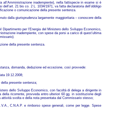
ida all’Amministrazione inadempiente), nella fattispecie in esame si è
 dell’art. 21 bis co. 2 L. 1034/1971, va fatta declaratoria dell’obbligo
tificazione o comunicazione della presente sentenza.
enuto dalla giurisprudenza largamente maggioritaria – conoscere della
el Dipartimento per l’Energia del Ministero dello Sviluppo Economico,
ministrazione inadempiente, con spese da porsi a carico di quest’ultima
mmissario).
cazione della presente sentenza.
a istanza, domanda, deduzione ed eccezione, così provvede:
 data 19.12.2008;
e della presente sentenza;
istero dello Sviluppo Economico, con facoltà di delega a dirigente in
ella ricorrente, provveda entro ulteriori 60 gg. in sostituzione degli
a attività svolta e della nota presentata dal Commissario stesso;
 I.V.A., C.N.A.P. e rimborso spese generali, come per legge. Spese