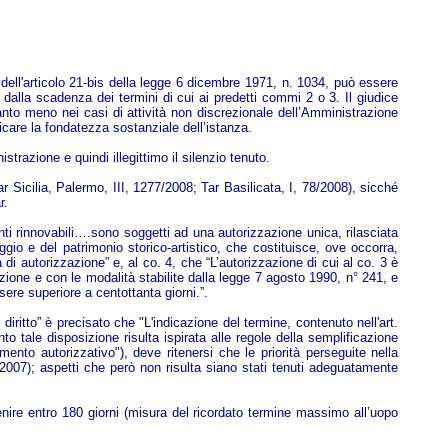
i dell'articolo 21-bis della legge 6 dicembre 1971, n. 1034, può essere
alla scadenza dei termini di cui ai predetti commi 2 o 3. Il giudice
anto meno nei casi di attività non discrezionale dell’Amministrazione
icare la fondatezza sostanziale dell’istanza.
razione e quindi illegittimo il silenzio tenuto.
r Sicilia, Palermo, III, 1277/2008; Tar Basilicata, I, 78/2008), sicché
r.
fonti rinnovabili….sono soggetti ad una autorizzazione unica, rilasciata
ggio e del patrimonio storico-artistico, che costituisce, ove occorra,
di autorizzazione” e, al co. 4, che “L’autorizzazione di cui al co. 3 è
azione e con le modalità stabilite dalla legge 7 agosto 1990, n° 241, e
e superiore a centottanta giorni.”.
ritto” è precisato che "L'indicazione del termine, contenuto nell'art.
 tale disposizione risulta ispirata alle regole della semplificazione
mento autorizzativo"), deve ritenersi che le priorità perseguite nella
.2007); aspetti che però non risulta siano stati tenuti adeguatamente
ire entro 180 giorni (misura del ricordato termine massimo all’uopo