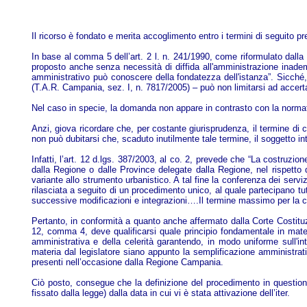
Il ricorso è fondato e merita accoglimento entro i termini di seguito pre
In base al comma 5 dell’art. 2 l. n. 241/1990, come riformulato dalla 
proposto anche senza necessità di diffida all'amministrazione inade
amministrativo può conoscere della fondatezza dell'istanza”. Sicché, 
(T.A.R. Campania, sez. I, n. 7817/2005) – può non limitarsi ad accerta
Nel caso in specie, la domanda non appare in contrasto con la normativ
Anzi, giova ricordare che, per costante giurisprudenza, il termine di 
non può dubitarsi che, scaduto inutilmente tale termine, il soggetto inter
Infatti, l’art. 12 d.lgs. 387/2003, al co. 2, prevede che “La costruzion
dalla Regione o dalle Province delegate dalla Regione, nel rispetto d
variante allo strumento urbanistico. A tal fine la conferenza dei servi
rilasciata a seguito di un procedimento unico, al quale partecipano tut
successive modificazioni e integrazioni….Il termine massimo per la 
Pertanto, in conformità a quanto anche affermato dalla Corte Costituzi
12, comma 4, deve qualificarsi quale principio fondamentale in materi
amministrativa e della celerità garantendo, in modo uniforme sull'int
materia dal legislatore siano appunto la semplificazione amministrati
presenti nell’occasione dalla Regione Campania.
Ciò posto, consegue che la definizione del procedimento in question
fissato dalla legge) dalla data in cui vi è stata attivazione dell’iter.