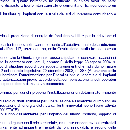
uzione. Il quadro normativo ha delineato un chiaro favor da parte
nto disposto a livello internazionale e comunitario, ha riconosciuto un
istallare gli impianti con la tutela dei siti di interesse comunitario e
a di produzione di energia da fonti rinnovabili e per la riduzione di
.
 da fonti rinnovabili, con riferimento all’obiettivo finale della riduzione
i all'art. 117, terzo comma, della Costituzione, attribuita alla potestà
bilendo che la Giunta regionale possa stipulare e approvare accordi nei
ebbe in contrasto con l’art. 1, comma 5, della legge 23 agosto 2004, n.
ndo di stipulare accordi con soggetti proponenti che individuino misure
t. 12 del decreto legislativo 29 dicembre 2003, n. 387 (Attuazione della
ubordinare l’autorizzazione per l’installazione e l’esercizio di impianti
le autorizzazioni previo accordo sulla compensazione ai soli operatori
cipio di libertà di iniziativa economica.
rmina, per cui chi propone l’installazione di un determinato impianto
io di titoli abilitativi per l’installazione e l’esercizio di impianti da
duzione di energia elettrica da fonti rinnovabili sono libere attività
 2001/77/CE).
o subito dall’ambiente per l’impatto del nuovo impianto, oggetto di
d un adeguato equilibrio territoriale, ammette concentrazioni territoriali
tivamente ad impianti alimentati da fonti rinnovabili, a seguito della