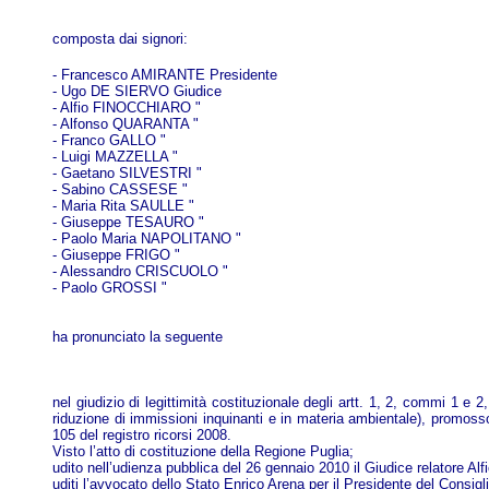
composta dai signori:
- Francesco AMIRANTE Presidente
- Ugo DE SIERVO Giudice
- Alfio FINOCCHIARO "
- Alfonso QUARANTA "
- Franco GALLO "
- Luigi MAZZELLA "
- Gaetano SILVESTRI "
- Sabino CASSESE "
- Maria Rita SAULLE "
- Giuseppe TESAURO "
- Paolo Maria NAPOLITANO "
- Giuseppe FRIGO "
- Alessandro CRISCUOLO "
- Paolo GROSSI "
ha pronunciato la seguente
nel giudizio di legittimità costituzionale degli artt. 1, 2, commi 1 e
riduzione di immissioni inquinanti e in materia ambientale), promosso 
105 del registro ricorsi 2008.
Visto l’atto di costituzione della Regione Puglia;
udito nell’udienza pubblica del 26 gennaio 2010 il Giudice relatore Alf
uditi l’avvocato dello Stato Enrico Arena per il Presidente del Consig