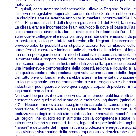
materiale.
E’, quindi, assolutamente indispensabile - rileva la Regione Puglia - ch
L’intervento legislativo regionale, censurato dallo Stato, sarebbe in r
La disciplina statale avrebbe attribuito in maniera incontrovertibile il 
2.1. - Riguardo all’art. 1 della legge regionale n. 31 del 2008, la no
La difesa erariale incorrerebbe in un equivoco là dove si basa sull’as
e con accezioni diverse fra loro: il divieto cui fa riferimento l’art.
sono quelle collegate alle riduzioni programmate delle emissioni da par
In sostanza, la legge statale vieterebbe alle Regioni di subordinare
prevederebbe la possibilità di stipulare accordi tesi al rilascio dell
atmosfera di «sostanze incidenti sulle alterazioni climatiche», si impe
La norma perseguirebbe in tal modo l’obiettivo, proprio anche della le
la contestuale e proporzionale riduzione delle attività a maggior impa
In secondo luogo, la manifesta infondatezza della questione propost
una irragionevole compressione della potestà regionale riguardo all’a
alle quali sarebbe stata preclusa ogni valutazione da parte delle Regi
Del tutto priva di fondamento sarebbe altresì la lamentata violazione d
La legge regionale non determinerebbe alcuna irragionevole discrimin
industriali» può riguardare solo quei soggetti capaci di produrre, in 
inquinanti, non ad altri.
Non sarebbe poi esatto che non vi sia un interesse pubblico sotteso a
energetica con quelle di riduzione delle emissioni inquinanti (quindi d
2.2. - Neppure meritevole di accoglimento sarebbe la censura rispetto a
produzione di energia elettrica, asseritamente in contrasto con la di
realizzazione degli impianti alimentati da fonti rinnovabili, nonché le 
Le Regioni, nel quadro ed in armonia con la competenza statale in m
introdurre ulteriori strumenti di tutela, legati alla specificità dei l
“invase” e deturpate dall’impiantistica di produzione energetica sopratt
Una visione sistematica della norma impugnata evidenzierebbe che i