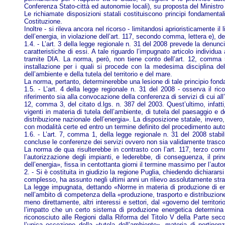
Conferenza Stato-città ed autonomie locali), su proposta del Ministro del
Le richiamate disposizioni statali costituiscono principi fondamenta
Costituzione.
Inoltre - si rileva ancora nel ricorso - limitandosi aprioristicamente 
dell’energia, in violazione dell’art. 117, secondo comma, lettera e), d
1.4. - L’art. 3 della legge regionale n. 31 del 2008 prevede la denuncia
caratteristiche di essi. A tale riguardo l’impugnato articolo individua
tramite DIA. La norma, però, non tiene conto dell’art. 12, comma 5,
installazione per i quali si procede con la medesima disciplina de
dell’ambiente e della tutela del territorio e del mare.
La norma, pertanto, determinerebbe una lesione di tale principio fonda
1.5. - L’art. 4 della legge regionale n. 31 del 2008 - osserva il ric
riferimento sia alla convocazione della conferenza di servizi di cui all
12, comma 3, del citato d.lgs. n. 387 del 2003. Quest’ultimo, infatti
vigenti in materia di tutela dell’ambiente, di tutela del paesaggio e 
distribuzione nazionale dell’energia». La disposizione statale, invero, 
con modalità certe ed entro un termine definito del procedimento autor
1.6. - L’art. 7, comma 1, della legge regionale n. 31 del 2008 stabil
concluse le conferenze dei servizi ovvero non sia validamente trascorso
La norma de qua risulterebbe in contrasto con l’art. 117, terzo comm
l’autorizzazione degli impianti, e lederebbe, di conseguenza, il pr
dell’energia», fissa in centottanta giorni il termine massimo per l’autor
2. - Si è costituita in giudizio la regione Puglia, chiedendo dichiarar
complesso, ha assunto negli ultimi anni un rilievo assolutamente stra
La legge impugnata, dettando «Norme in materia di produzione di ener
nell’ambito di competenza della «produzione, trasporto e distribuzione n
meno direttamente, altri interessi e settori, dal «governo del territor
l’impatto che un certo sistema di produzione energetica determina su
riconosciuto alle Regioni dalla Riforma del Titolo V della Parte sec
l’unica eccezione della «tutela dell’ambiente», materia di pertine