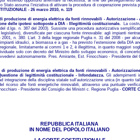
8, pur essendo opportuno affermare la necessità, al fine del perseguimento de
o Stato assuma l’iniziativa di attivare la procedura di cooperazione prevista p
TUZIONALE - 26 marzo 2010, n. 119
produzione di energia elettrica da fonti rinnovabili - Autorizzazione - A
ione delle ipotesi sottoposte a DIA - Illegittimità costituzionale.
La costru
el d.lgs. n. 387 del 2003). Sussiste una procedura autorizzativa semplificata
egislativo), diversificate per ciascuna fonte rinnovabile: agli impianti rientran
 2001, n. 380. L’art. 3 della legge regionale Puglia n. 31 del 2008 - per alcu
 impianti idraulici, a biomassa e a gas - ha previsto l’estensione della DIA a
regionale, limitatamente ai commi 1 e 2, è illegittima, in quanto maggiori sogli
ividuate solo con decreto del Ministro dello sviluppo economico, di concerto c
vvedervi autonomamente. Pres. Amirante, Est. Finocchiaro - Presidente del Co
 produzione di energia elettrica da fonti rinnovabili - Autorizzazione 
Questione di legittimità costituzionale - Infondatezza.
Gli adempimenti im
 integrazione della disciplina statale sull’autorizzazione unica (in quanto ta
del ricorso alle fonti energetiche rinnovabili, attraverso una puntuale verific
inocchiaro - Presidente del Consiglio dei Ministri c. Regione Puglia -
CORTE CO
REPUBBLICA ITALIANA
IN NOME DEL POPOLO ITALIANO