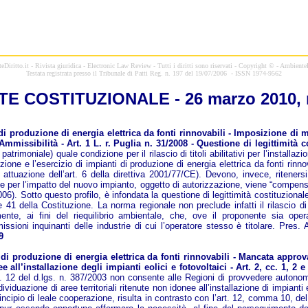
Diritto.it - Rivista giuridica - Electronic Law Review -
Tutti i diritti sono riservati - Copyright © - AmbienteD
Testata registrata presso il Tribunale di Patti Reg. n. 197 del 19/07/2006 - ISSN 1974-9562
E COSTITUZIONALE - 26 marzo 2010, n
 produzione di energia elettrica da fonti rinnovabili - Imposizione di m
missibilità - Art. 1 L. r. Puglia n. 31/2008 - Questione di legittimità c
rimoniale) quale condizione per il rilascio di titoli abilitativi per l’installaz
one e l’esercizio di impianti di produzione di energia elettrica da fonti rinno
n attuazione dell’art. 6 della direttiva 2001/77/CE). Devono, invece, rite
ente per l’impatto del nuovo impianto, oggetto di autorizzazione, viene “compen
. Sotto questo profilo, è infondata la questione di legittimità costituzionale de
 41 della Costituzione. La norma regionale non preclude infatti il rilascio di 
mente, ai fini del riequilibrio ambientale, che, ove il proponente sia ope
sioni inquinanti delle industrie di cui l’operatore stesso è titolare. Pres. 
9
produzione di energia elettrica da fonti rinnovabili - Mancata approvazi
 all’installazione degli impianti eolici e fotovoltaici - Art. 2, cc. 1, 2 e
rt. 12 del d.lgs. n. 387/2003 non consente alle Regioni di provvedere autonoma
dividuazione di aree territoriali ritenute non idonee all’installazione di impian
incipio di leale cooperazione, risulta in contrasto con l’art. 12, comma 10, del 