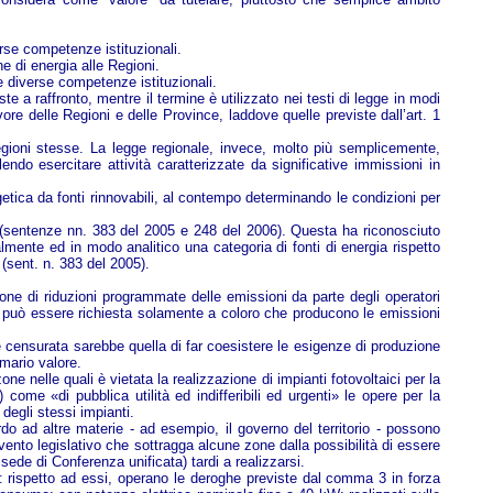
erse competenze istituzionali.
ne di energia alle Regioni.
e diverse competenze istituzionali.
 a raffronto, mentre il termine è utilizzato nei testi di legge in modi
ore delle Regioni e delle Province, laddove quelle previste dall’art. 1
 Regioni stesse. La legge regionale, invece, molto più semplicemente,
lendo esercitare attività caratterizzate da significative immissioni in
getica da fonti rinnovabili, al contempo determinando le condizioni per
e (sentenze nn. 383 del 2005 e 248 del 2006). Questa ha riconosciuto
lmente ed in modo analitico una categoria di fonti di energia rispetto
(sent. n. 383 del 2005).
one di riduzioni programmate delle emissioni da parte degli operatori
ioni può essere richiesta solamente a coloro che producono le emissioni
e censurata sarebbe quella di far coesistere le esigenze di produzione
imario valore.
e nelle quali è vietata la realizzazione di impianti fotovoltaici per la
come «di pubblica utilità ed indifferibili ed urgenti» le opere per la
 degli stessi impianti.
o ad altre materie - ad esempio, il governo del territorio - possono
rvento legislativo che sottragga alcune zone dalla possibilità di essere
sede di Conferenza unificata) tardi a realizzarsi.
 rispetto ad essi, operano le deroghe previste dal comma 3 in forza