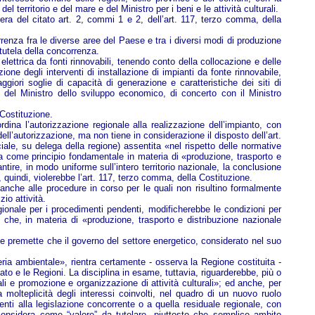
l territorio e del mare e del Ministro per i beni e le attività culturali.
era del citato art. 2, commi 1 e 2, dell’art. 117, terzo comma, della
orrenza fra le diverse aree del Paese e tra i diversi modi di produzione
 tutela della concorrenza.
 elettrica da fonti rinnovabili, tenendo conto della collocazione e delle
ione degli interventi di installazione di impianti da fonte rinnovabile,
iori soglie di capacità di generazione e caratteristiche dei siti di
 del Ministro dello sviluppo economico, di concerto con il Ministro
 Costituzione.
rdina l’autorizzazione regionale alla realizzazione dell’impianto, con
dell’autorizzazione, ma non tiene in considerazione il disposto dell’art.
iale, su delega della regione) assentita «nel rispetto delle normative
gura come principio fondamentale in materia di «produzione, trasporto e
antire, in modo uniforme sull’intero territorio nazionale, la conclusione
 quindi, violerebbe l’art. 117, terzo comma, della Costituzione.
i anche alle procedure in corso per le quali non risultino formalmente
io attività.
gionale per i procedimenti pendenti, modificherebbe le condizioni per
 che, in materia di «produzione, trasporto e distribuzione nazionale
ione premette che il governo del settore energetico, considerato nel suo
ria ambientale», rientra certamente - osserva la Regione costituita -
tato e le Regioni. La disciplina in esame, tuttavia, riguarderebbe, più o
tali e promozione e organizzazione di attività culturali»; ed anche, per
 molteplicità degli interessi coinvolti, nel quadro di un nuovo ruolo
nti alla legislazione concorrente o a quella residuale regionale, con
 considera come “valore” da tutelare, piuttosto che semplice ambito