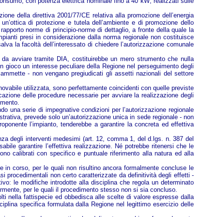
utoconsumo; con potenza elettrica nominale fino a 40 kW; realizzati sulle
zione della direttiva 2001/77/CE relativa alla promozione dell’energia
in un’ottica di protezione e tutela dell’ambiente e di promozione dello
 rapporto norme di principio-norme di dettaglio, a fronte della quale la
impianti presi in considerazione dalla norma regionale non costituisce
salva la facoltà dell’interessato di chiedere l’autorizzazione comunale
nti da avviare tramite DIA, costituirebbe un mero strumento che nulla
in gioco un interesse peculiare della Regione nel perseguimento degli
le ammette - non vengano pregiudicati gli assetti nazionali del settore
innovabile utilizzata, sono perfettamente coincidenti con quelle previste
ficazione delle procedure necessarie per avviare la realizzazione degli
rimento.
ndo una serie di impegnative condizioni per l’autorizzazione regionale
istrativa, prevede solo un’autorizzazione unica in sede regionale - non
oponente l’impianto, tenderebbe a garantire la concreta ed effettiva
urgenza degli interventi medesimi (art. 12, comma 1, del d.lgs. n. 387 del
abile garantire l’effettiva realizzazione. Né potrebbe ritenersi che le
ono calibrati con specifico e puntuale riferimento alla natura ed alla
e in corso, per le quali non risultino ancora formalmente concluse le
i procedimentali non certo caratterizzate da definitività degli effetti -
vo: le modifiche introdotte alla disciplina che regola un determinato
ormente, per le quali il procedimento stesso non si sia concluso.
lti nella fattispecie ed obbedisca alle scelte di valore espresse dalla
ciplina specifica formulata dalla Regione nel legittimo esercizio delle