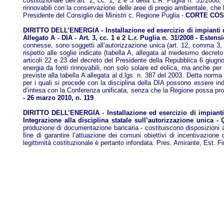
costituzionale dell’art. 2, cc. 1, 2 e 3 della L.R. Puglia n. 31/200
rinnovabili con la conservazione delle aree di pregio ambientale, che l
Presidente del Consiglio dei Ministri c. Regione Puglia -
CORTE COSTI
DIRITTO DELL’ENERGIA - Installazione ed esercizio di impianti di 
Allegato A - DIA - Art. 3, cc. 1 e 2 L.r. Puglia n. 31/2008 - Estens
connesse, sono soggetti all’autorizzazione unica (art. 12, comma 3, d
rispetto alle soglie indicate (tabella A, allegata al medesimo decreto l
articoli 22 e 23 del decreto del Presidente della Repubblica 6 giugno
energia da fonti rinnovabili, non solo solare ed eolica, ma anche per
previste alla tabella A allegata al d.lgs. n. 387 del 2003. Detta norma 
per i quali si procede con la disciplina della DIA possono essere ind
d’intesa con la Conferenza unificata, senza che la Regione possa pro
- 26 marzo 2010, n. 119
DIRITTO DELL’ENERGIA - Installazione ed esercizio di impianti di
Integrazione alla disciplina statale sull’autorizzazione unica - 
produzione di documentazione bancaria - costituiscono disposizioni ad
fine di garantire l’attuazione dei comuni obiettivi di incentivazione 
legittimità costituzionale è pertanto infondata. Pres. Amirante, Est. F