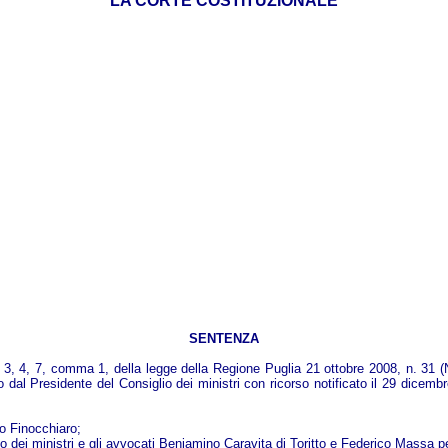
LA CORTE COSTITUZIONALE
SENTENZA
 2, 3, 4, 7, comma 1, della legge della Regione Puglia 21 ottobre 2008, n. 31 (
dal Presidente del Consiglio dei ministri con ricorso notificato il 29 dicembr
io Finocchiaro;
lio dei ministri e gli avvocati Beniamino Caravita di Toritto e Federico Massa p