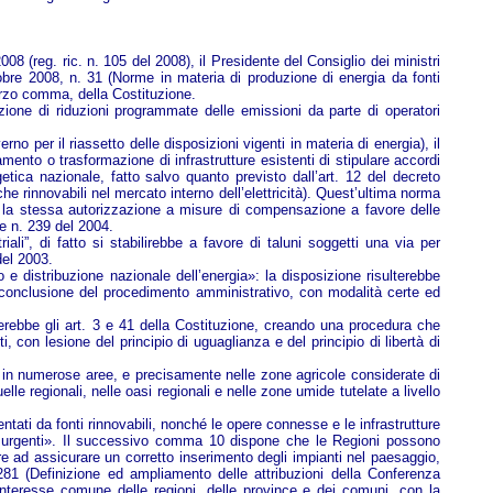
08 (reg. ric. n. 105 del 2008), il Presidente del Consiglio dei ministri
tobre 2008, n. 31 (Norme in materia di produzione di energia da fonti
terzo comma, della Costituzione.
zione di riduzioni programmate delle emissioni da parte di operatori
 per il riassetto delle disposizioni vigenti in materia di energia), il
amento o trasformazione di infrastrutture esistenti di stipulare accordi
etica nazionale, fatto salvo quanto previsto dall’art. 12 del decreto
he rinnovabili nel mercato interno dell’elettricità). Quest’ultima norma
nare la stessa autorizzazione a misure di compensazione a favore delle
ge n. 239 del 2004.
ali”, di fatto si stabilirebbe a favore di taluni soggetti una via per
del 2003.
e distribuzione nazionale dell’energia»: la disposizione risulterebbe
 la conclusione del procedimento amministrativo, con modalità certe ed
derebbe gli art. 3 e 41 della Costituzione, creando una procedura che
, con lesione del principio di uguaglianza e del principio di libertà di
ica in numerose aree, e precisamente nelle zone agricole considerate di
lle regionali, nelle oasi regionali e nelle zone umide tutelate a livello
mentati da fonti rinnovabili, nonché le opere connesse e le infrastrutture
li ed urgenti». Il successivo comma 10 dispone che le Regioni possono
lare ad assicurare un corretto inserimento degli impianti nel paesaggio,
 281 (Definizione ed ampliamento delle attribuzioni della Conferenza
interesse comune delle regioni, delle province e dei comuni, con la