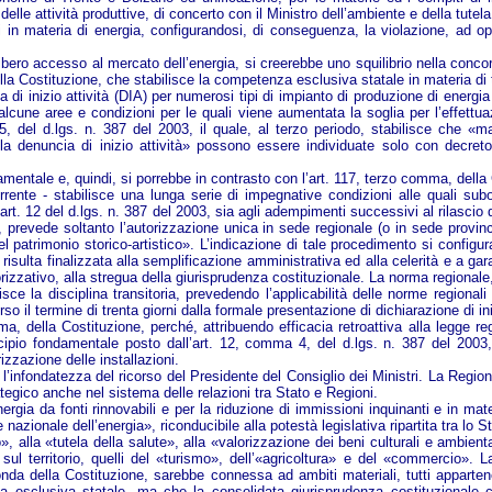
le attività produttive, di concerto con il Ministro dell’ambiente e della tutela de
li in materia di energia, configurandosi, di conseguenza, la violazione, ad op
il libero accesso al mercato dell’energia, si creerebbe uno squilibrio nella conc
ella Costituzione, che stabilisce la competenza esclusiva statale in materia di
 di inizio attività (DIA) per numerosi tipi di impianto di produzione di energia
 alcune aree e condizioni per le quali viene aumentata la soglia per l’effettuaz
 del d.lgs. n. 387 del 2003, il quale, al terzo periodo, stabilisce che «magg
lla denuncia di inizio attività» possono essere individuate solo con decreto
mentale e, quindi, si porrebbe in contrasto con l’art. 117, terzo comma, della
orrente - stabilisce una lunga serie di impegnative condizioni alle quali subo
’art. 12 del d.lgs. n. 387 del 2003, sia agli adempimenti successivi al rilascio 
, prevede soltanto l’autorizzazione unica in sede regionale (o in sede provinc
del patrimonio storico-artistico». L’indicazione di tale procedimento si confi
risulta finalizzata alla semplificazione amministrativa ed alla celerità e a gar
izzativo, alla stregua della giurisprudenza costituzionale. La norma regionale,
isce la disciplina transitoria, prevedendo l’applicabilità delle norme regional
 il termine di trenta giorni dalla formale presentazione di dichiarazione di iniz
a, della Costituzione, perché, attribuendo efficacia retroattiva alla legge re
incipio fondamentale posto dall’art. 12, comma 4, del d.lgs. n. 387 del 2003,
izzazione delle installazioni.
si l’infondatezza del ricorso del Presidente del Consiglio dei Ministri. La Reg
tegico anche nel sistema delle relazioni tra Stato e Regioni.
gia da fonti rinnovabili e per la riduzione di immissioni inquinanti e in mate
azionale dell’energia», riconducibile alla potestà legislativa ripartita tra lo S
io», alla «tutela della salute», alla «valorizzazione dei beni culturali e ambien
l territorio, quelli del «turismo», dell’«agricoltura» e del «commercio». La
onda della Costituzione, sarebbe connessa ad ambiti materiali, tutti appartene
nza esclusiva statale, ma che la consolidata giurisprudenza costituzionale