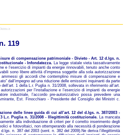
iritto.it
. 119
isure di compensazione patrimoniale - Divieto - Art. 12 d.lgs. n.
ostituzionale - Infondatezza.
La legge statale vieta tassativamente
ione e l’esercizio di impianti da energie rinnovabili, tenuto anche conto
vabili sono libere attività d’impresa soggette alla sola autorizzazione
nersi ammessi gli accordi che contemplino misure di compensazione e
sato” dall’impegno ad una riduzione delle emissioni inquinanti da parte
ll’art. 1 della L.r. Puglia n. 31/2008, sollevata in riferimento all’art.
autorizzazioni per l’installazione e l’esercizio di impianti da energie
ratore industriale, l’accordo pre-autorizzativo possa prevedere una
Amirante, Est. Finocchiaro - Presidente del Consiglio dei Ministri c.
one delle linee guida di cui all’art. 12 del d.lgs. n. 387/2003 -
 3 L.r. Puglia n. 31/2008 - Illegittimità costituzionale.
La mancata
mente alla individuazione di criteri per il corretto inserimento degli
ti eolici e fotovoltaici, non ottemperando alla necessità di ponderazione
d.lgs. n. 387 del 2003 (sent. n. 382 del 2009).Ne deriva l’illegittimità