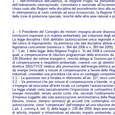
3. - Nell’imminenza dell’udienza, la Regione Puglia ha presentat
dell’ordinamento internazionale, comunitario e nazionale all’increment
chiaro ruolo alle Regioni nella disciplina del procedimento teso alla re
In ottemperanza al ruolo centrale ad essa riconosciuto, la Regione Pugl
delle zone di protezione speciale, nonché delle altre aree naturali e pr
1. - Il Presidente del Consiglio dei ministri impugna alcune disposi
immissioni inquinanti e in materia ambientale), per violazione degli a
La legge disciplina i titoli abilitativi (autorizzazione unica regionale e
del carico di inquinamento. Va premesso che tale disciplina attiene all
legislativa concorrente (sentenze n. 364 del 2006 e n. 383 del 2005).
2. - L’art. 1 della legge della Regione Puglia n. 31 del 2008 è censur
quali, a compensazione di riduzioni programmate delle emissioni da par
239 (Riordino del settore energetico, nonché delega al Governo per il 
di compensazione e riequilibrio ambientale, coerenti con gli obiettivi 
direttiva 2001/77/CE relativa alla promozione dell’energia elettrica pro
da energie rinnovabili a misure di compensazione a favore delle Regio
industriali, creerebbe una procedura che reca un vantaggio competitivo 
2.1. - La questione non è fondata in riferimento all’art. 117, terzo co
2.2. - Va premesso che per misure di compensazione s’intende, in gen
s’impegna ad assicurare all’ente locale cui compete l’autorizzazione d
La legge statale vieta tassativamente l’imposizione di corrispettivo (le
energie rinnovabili, tenuto anche conto che, secondo l’ordinamento co
d’impresa soggette alla sola autorizzazione amministrativa della Region
Devono, invece, ritenersi ammessi gli accordi che contemplino misu
autorizzazione, viene “compensato” dall’impegno ad una riduzione del
L’art. 1, comma 4, lett. f), della legge n. 239 del 2004, dopo aver posto
di attività, impianti e infrastrutture ad elevato impatto ambientale,