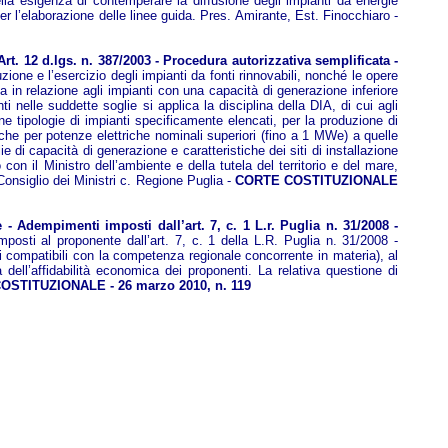
lla esigenza di contemperare la diffusione degli impianti da energie
er l’elaborazione delle linee guida. Pres. Amirante, Est. Finocchiaro -
rt. 12 d.lgs. n. 387/2003 - Procedura autorizzativa semplificata -
zione e l’esercizio degli impianti da fonti rinnovabili, nonché le opere
 in relazione agli impianti con una capacità di generazione inferiore
ti nelle suddette soglie si applica la disciplina della DIA, di cui agli
ne tipologie di impianti specificamente elencati, per la produzione di
nche per potenze elettriche nominali superiori (fino a 1 MWe) a quelle
e di capacità di generazione e caratteristiche dei siti di installazione
on il Ministro dell’ambiente e della tutela del territorio e del mare,
nsiglio dei Ministri c. Regione Puglia -
CORTE COSTITUZIONALE
- Adempimenti imposti dall’art. 7, c. 1 L.r. Puglia n. 31/2008 -
posti al proponente dall’art. 7, c. 1 della L.R. Puglia n. 31/2008 -
li compatibili con la competenza regionale concorrente in materia), al
a dell’affidabilità economica dei proponenti. La relativa questione di
STITUZIONALE - 26 marzo 2010, n. 119