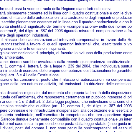
e su di essi la voce e il ruolo della Regione siano forti ed incisivi.
ealtà pienamente coerente ed in linea con il quadro costituzionale e con le div
potere di rilascio delle autorizzazioni alla costruzione degli impianti di produzio
rma sarebbe pienamente coerente ed in linea con il quadro costituzionale e con l
sunta identità di significato del termine «compensazione» nelle due norme poste
 12, comma 6, del d.lgs. n. 387 del 2003 riguarda misure di compensazione a fav
te degli operatori industriali.
 il rilascio delle autorizzazioni ad interventi compensativi in favore delle
e autorizzazioni a favore di quegli operatori industriali che, esercitando o vo
gnano a ridurre le emissioni inquinanti.
gislazione nazionale di principio, di favorire lo sviluppo della produzione ener
tto ambientale.
a nel ricorso sarebbe avvalorata dalla recente giurisprudenza costituzional
rt. 1, comma 4, lettera f, della legge n. 239 del 2004, che individuava puntua
oni in sede di esercizio delle proprie competenze costituzionalmente garantite 
egli artt. 3 e 41 della Costituzione.
azione fra concorrenti, posto che il rilascio di autorizzazioni «a compensazi
ragione della loro natura ed attività, tali emissioni. La riduzione delle emiss
lla disciplina regionale, dal momento che proprio la finalità della disposizion
i tutela dell’ambiente), che rappresenta certamente un pubblico interesse di pr
i commi 1 e 2 dell’art. 2 della legge pugliese, che individuano una serie di zon
sciplina statale che qualifica (art. 12, comma 1, del d.lgs. n. 387 del 2003) 
opere connesse e le infrastrutture indispensabili alla costruzione e all’esercizio
ateria ambientale, nell’esercitare la competenza che loro appartiene riguard
uoghi. Sarebbe dunque pienamente compatibile con il quadro costituzionale un inte
utto nel caso in cui la pre-condizione posta dalla legge statale (linee guida in 
 divieti, posti dal comma 1, non sono per nulla onnicomprensivi ed assoluti: