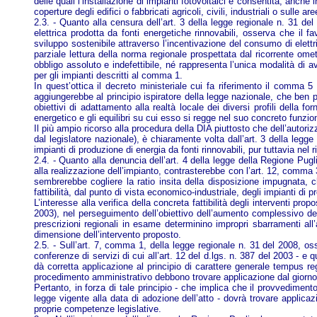
delle quali l’installazione di impianti fotovoltaici è consentita, anche
coperture degli edifici o fabbricati agricoli, civili, industriali o sulle 
2.3. - Quanto alla censura dell’art. 3 della legge regionale n. 31 de
elettrica prodotta da fonti energetiche rinnovabili, osserva che il fa
sviluppo sostenibile attraverso l’incentivazione del consumo di elettri
parziale lettura della norma regionale prospettata dal ricorrente ome
obbligo assoluto e indefettibile, né rappresenta l’unica modalità di a
per gli impianti descritti al comma 1.
In quest’ottica il decreto ministeriale cui fa riferimento il comma 
aggiungerebbe al principio ispiratore della legge nazionale, che ben
obiettivi di adattamento alla realtà locale dei diversi profili della 
energetico e gli equilibri su cui esso si regge nel suo concreto funzi
Il più ampio ricorso alla procedura della DIA piuttosto che dell’autoriz
dal legislatore nazionale), è chiaramente volta dall’art. 3 della legg
impianti di produzione di energia da fonti rinnovabili, pur tuttavia nel
2.4. - Quanto alla denuncia dell’art. 4 della legge della Regione Pug
alla realizzazione dell’impianto, contrasterebbe con l’art. 12, comma 
sembrerebbe cogliere la ratio insita della disposizione impugnata, 
fattibilità, dal punto di vista economico-industriale, degli impianti di p
L’interesse alla verifica della concreta fattibilità degli interventi pro
2003), nel perseguimento dell’obiettivo dell’aumento complessivo della
prescrizioni regionali in esame determinino impropri sbarramenti all’
dimensione dell’intervento proposto.
2.5. - Sull’art. 7, comma 1, della legge regionale n. 31 del 2008, o
conferenze di servizi di cui all’art. 12 del d.lgs. n. 387 del 2003 - e 
dà corretta applicazione al principio di carattere generale tempus r
procedimento amministrativo debbono trovare applicazione dal giorno de
Pertanto, in forza di tale principio - che implica che il provvediment
legge vigente alla data di adozione dell’atto - dovrà trovare applicaz
proprie competenze legislative.