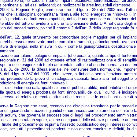
 in quelle zone, nel caso si tratti di impianti esclusivamente finalizzati all’a
aree pertinenziali ad essi adiacenti; da realizzarsi in aree industriali dismesse.
l 2008, la Regione Puglia, premesso che il d.lgs. n. 387 del 2003 reca l’attua
vor che la disciplina comunitaria riserva alle fonti energetiche rinnovabili, 
cità prodotta da fonti ecocompatibili, richiede una peculiare articolazione del
tterebbe del tutto di evidenziare che la previsione della DIA nel caso degli 
vvio del procedimento, poiché il comma 2 dell’art. 3 della legge regionale fa 
5 dell’art. 12, quale strumento per concordare soglie maggiori per gli impia
 potrebbe essere osservato anche con altri strumenti, particolarmente ove sia 
fornitura di energia, nella misura in cui - come la giurisprudenza costituziona
onamento.
zazione per talune tipologie di impianti (che peraltro, quanto al tipo di fonte r
e regionale n. 31 del 2008 ad ottenere effetti di razionalizzazione e di sempli
 rispetto delle esigenze di tutela ambientale sottese al quadro normativo di rife
lia n. 31 del 2008, la difesa erariale, nel censurare detta norma, che, impone
3, del d.lgs. n. 387 del 2003 - che invece, ai fini della semplificazione ammin
che, pretendendo la prova di un’adeguata capacità finanziaria nel soggetto pr
roduzione di energia da fonti rinnovabili.
posti discenderebbe dalla qualificazione di pubblica utilità, indifferibilità ed 
 quota di energia prodotta da fonti rinnovabili, dei quali, quindi, è indispens
accesso al relativo mercato, atteso che i requisiti e le condizioni richiesti s
sserva la Regione che esso, recando una disciplina transitoria per le procedur
quindi riguardando situazioni giuridiche non ancora compiutamente definite e fas
egit actum, che governa la successione di leggi nel procedimento amministrati
lla loro entrata in vigore, anche nei riguardi delle istanze presentate anteri
o finale del procedimento esprima l’assetto pubblicistico degli interessi coinvo
ione, per tutti i procedimenti pendenti e non ancora conclusi e definiti, la dis