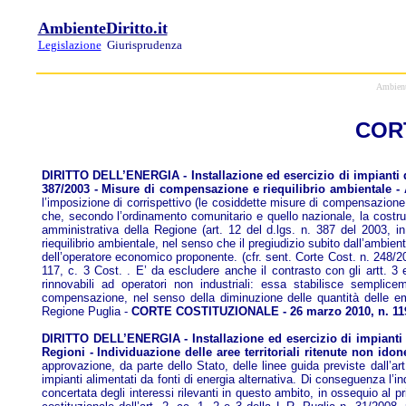
AmbienteDiritto.it
Legislazione
Giurisprudenza
Ambiente
CORT
DIRITTO DELL’ENERGIA - Installazione ed esercizio di impianti di
387/2003 - Misure di compensazione e riequilibrio ambientale - Am
l’imposizione di corrispettivo (le cosiddette misure di compensazione pat
che, secondo l’ordinamento comunitario e quello nazionale, la costruzi
amministrativa della Regione (art. 12 del d.lgs. n. 387 del 2003, i
riequilibrio ambientale, nel senso che il pregiudizio subito dall’ambi
dell’operatore economico proponente. (cfr. sent. Corte Cost. n. 248/2006)
117, c. 3 Cost. . E’ da escludere anche il contrasto con gli artt. 3 e
rinnovabili ad operatori non industriali: essa stabilisce semplice
compensazione, nel senso della diminuzione delle quantità delle emis
Regione Puglia -
CORTE COSTITUZIONALE - 26 marzo 2010, n. 11
DIRITTO DELL’ENERGIA - Installazione ed esercizio di impianti di 
Regioni - Individuazione delle aree territoriali ritenute non idonee
approvazione, da parte dello Stato, delle linee guida previste dall’a
impianti alimentati da fonti di energia alternativa. Di conseguenza l’in
concertata degli interessi rilevanti in questo ambito, in ossequio al pr