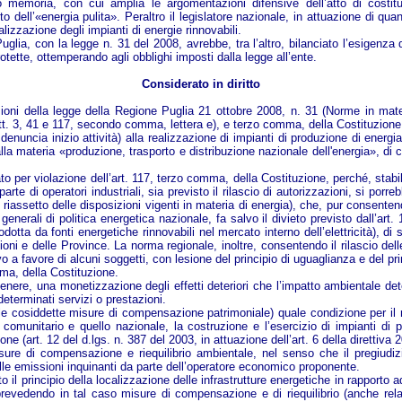
o memoria, con cui amplia le argomentazioni difensive dell’atto di costit
o dell’«energia pulita». Peraltro il legislatore nazionale, in attuazione di qua
alizzazione degli impianti di energie rinnovabili.
ia, con la legge n. 31 del 2008, avrebbe, tra l’altro, bilanciato l’esigenza di 
otette, ottemperando agli obblighi imposti dalla legge all’ente.
Considerato in diritto
zioni della legge della Regione Puglia 21 ottobre 2008, n. 31 (Norme in materi
rtt. 3, 41 e 117, secondo comma, lettera e), e terzo comma, della Costituzione
 denuncia inizio attività) alla realizzazione di impianti di produzione di energia
a materia «produzione, trasporto e distribuzione nazionale dell'energia», di cu
ato per violazione dell’art. 117, terzo comma, della Costituzione, perché, sta
te di operatori industriali, sia previsto il rilascio di autorizzazioni, si porr
riassetto delle disposizioni vigenti in materia di energia), che, pur consente
generali di politica energetica nazionale, fa salvo il divieto previsto dall’ar
dotta da fonti energetiche rinnovabili nel mercato interno dell’elettricità), di s
ni e delle Province. La norma regionale, inoltre, consentendo il rilascio del
a favore di alcuni soggetti, con lesione del principio di uguaglianza e del prin
mma, della Costituzione.
ere, una monetizzazione degli effetti deteriori che l’impatto ambientale dete
eterminati servizi o prestazioni.
 cosiddette misure di compensazione patrimoniale) quale condizione per il rilasc
munitario e quello nazionale, la costruzione e l’esercizio di impianti di pro
e (art. 12 del d.lgs. n. 387 del 2003, in attuazione dell’art. 6 della direttiva
re di compensazione e riequilibrio ambientale, nel senso che il pregiudizi
le emissioni inquinanti da parte dell’operatore economico proponente.
 il principio della localizzazione delle infrastrutture energetiche in rapporto a
 prevedendo in tal caso misure di compensazione e di riequilibrio (anche rela