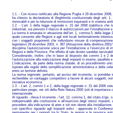
1.1. - Con ricorso notificato alla Regione Puglia il 29 dicembre 2008, 
ha chiesto la declaratoria di illegittimità costituzionale degli art
rinnovabili e per la riduzione di immissioni inquinanti e in materia a
1.2. - L’art. 1 della legge regionale n. 31 del 2008 stabilisce che
industriali, sia previsto il rilascio di autorizzazioni per l’installazione 
La norma è emanata in attuazione dell’art. 1, comma 5, della legge 23 
quale consente alle Regioni e agli enti locali territorialmente interes
con i soggetti proponenti che individuino misure di compensazione e 
legislativo 29 dicembre 2003, n. 387 (Attuazione della direttiva 2001/7
disciplina l’autorizzazione unica per l’installazione e l’esercizio d
Regioni e delle Province. Per effetto di tale divieto sarebbe ravvisabi
Considerando, inoltre, che in base al disposto dei commi 1 e 2 del ri
l’autorizzazione alla realizzazione degli impianti in esame, parallela e 
L’indicazione, da parte della norma statale, di un procedimento unic
ispirata alle regole della semplificazione amministrativa e della cel
entro un termine definito.
La norma regionale, pertanto, ad avviso del ricorrente, si porrebbe 
recherebbe un vantaggio competitivo a favore di alcuni soggetti, non gi
iniziativa economica.
1.3. - L’art. 2, commi 1 e 2, della legge regionale n. 31 del 2008 vie
particolare pregio, nei siti della Rete Natura 2000 (siti di importanza 
internazionale.
Al riguardo - rileva il ricorrente - l’art. 12, comma 1, del citato d.lgs
indispensabili alla costruzione e all’esercizio degli stessi impiant
procedere alla indicazione di aree e siti non idonei alla installazione
con specifico riguardo agli impianti eolici - approvate in Conferen
permanente per i rapporti tra lo Stato, le regioni e le province a