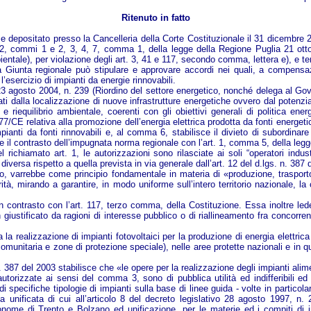
Ritenuto in fatto
e depositato presso la Cancelleria della Corte Costituzionale il 31 dicembre 20
t. 1, 2, commi 1 e 2, 3, 4, 7, comma 1, della legge della Regione Puglia 21 ot
mbientale), per violazione degli art. 3, 41 e 117, secondo comma, lettera e), e 
 la Giunta regionale può stipulare e approvare accordi nei quali, a compensa
e l’esercizio di impianti da energie rinnovabili.
agosto 2004, n. 239 (Riordino del settore energetico, nonché delega al Governo
sati dalla localizzazione di nuove infrastrutture energetiche ovvero dal potenzi
riequilibrio ambientale, coerenti con gli obiettivi generali di politica energ
7/CE relativa alla promozione dell’energia elettrica prodotta da fonti energetic
i impianti da fonti rinnovabili e, al comma 6, stabilisce il divieto di subordi
le il contrasto dell’impugnata norma regionale con l’art. 1, comma 5, della leg
chiamato art. 1, le autorizzazioni sono rilasciate ai soli “operatori industri
diversa rispetto a quella prevista in via generale dall’art. 12 del d.lgs. n. 387 
o, varrebbe come principio fondamentale in materia di «produzione, trasporto 
erità, mirando a garantire, in modo uniforme sull’intero territorio nazionale,
in contrasto con l’art. 117, terzo comma, della Costituzione. Essa inoltre le
ustificato da ragioni di interesse pubblico o di riallineamento fra concorrenti
ta la realizzazione di impianti fotovoltaici per la produzione di energia elettr
comunitaria e zone di protezione speciale), nelle aree protette nazionali e in que
. n. 387 del 2003 stabilisce che «le opere per la realizzazione degli impianti ali
i, autorizzate ai sensi del comma 3, sono di pubblica utilità ed indifferibi
 di specifiche tipologie di impianti sulla base di linee guida - volte in partico
za unificata di cui all’articolo 8 del decreto legislativo 28 agosto 1997, n.
utonome di Trento e Bolzano ed unificazione, per le materie ed i compiti di 