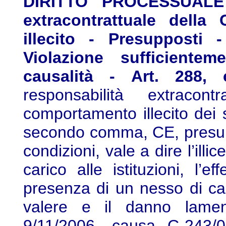
DIRITTO PROCESSUALE 
extracontrattuale dell
illecito - Presupposti
Violazione sufficiente
causalità - Art. 288, 
responsabilità extracon
comportamento illecito dei s
secondo comma, CE, presup
condizioni, vale a dire l’illi
carico alle istituzioni, l’
presenza di un nesso di cau
valere e il danno lamen
9/11/2006, causa C-243/