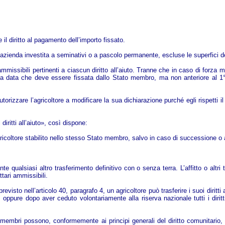
 il diritto al pagamento dell’importo fissato.
l’azienda investita a seminativi o a pascolo permanente, escluse le superfici de
i ammissibili pertinenti a ciascun diritto all’aiuto. Tranne che in caso di forz
lla data che deve essere fissata dallo Stato membro, ma non anteriore al 1°
zzare l’agricoltore a modificare la sua dichiarazione purché egli rispetti il nu
iritti all’aiuto», così dispone:
 agricoltore stabilito nello stesso Stato membro, salvo in caso di successione o
nte qualsiasi altro trasferimento definitivo con o senza terra. L’affitto o altri
tari ammissibili.
sto nell’articolo 40, paragrafo 4, un agricoltore può trasferire i suoi diritti al
 oppure dopo aver ceduto volontariamente alla riserva nazionale tutti i diritt
ti membri possono, conformemente ai principi generali del diritto comunitario, d