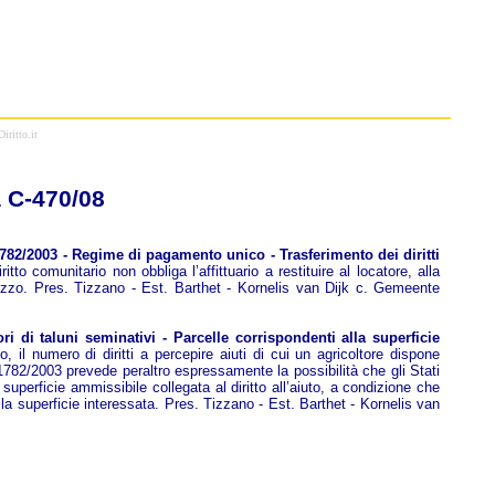
iritto.it
 C-470/08
782/2003 - Regime di pagamento unico - Trasferimento dei diritti
iritto comunitario non obbliga l’affittuario a restituire al locatore, alla
ndennizzo. Pres. Tizzano - Est. Barthet - Kornelis van Dijk c. Gemeente
i di taluni seminativi - Parcelle corrispondenti alla superficie
o, il numero di diritti a percepire aiuti di cui un agricoltore dispone
 1782/2003 prevede peraltro espressamente la possibilità che gli Stati
 superficie ammissibile collegata al diritto all’aiuto, a condizione che
er la superficie interessata. Pres. Tizzano - Est. Barthet - Kornelis van