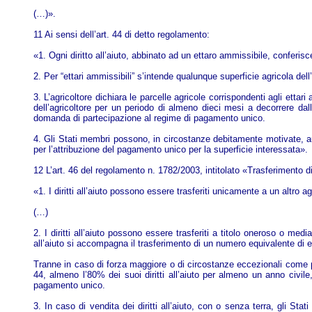
(…)».
11 Ai sensi dell’art. 44 di detto regolamento:
«1. Ogni diritto all’aiuto, abbinato ad un ettaro ammissibile, conferisce
2. Per “ettari ammissibili” s’intende qualunque superficie agricola del
3. L’agricoltore dichiara le parcelle agricole corrispondenti agli ettar
dell’agricoltore per un periodo di almeno dieci mesi a decorrere da
domanda di partecipazione al regime di pagamento unico.
4. Gli Stati membri possono, in circostanze debitamente motivate, autori
per l’attribuzione del pagamento unico per la superficie interessata».
12 L’art. 46 del regolamento n. 1782/2003, intitolato «Trasferimento di d
«1. I diritti all’aiuto possono essere trasferiti unicamente a un altro
(…)
2. I diritti all’aiuto possono essere trasferiti a titolo oneroso o media
all’aiuto si accompagna il trasferimento di un numero equivalente di et
Tranne in caso di forza maggiore o di circostanze eccezionali come previ
44, almeno l’80% dei suoi diritti all’aiuto per almeno un anno civile,
pagamento unico.
3. In caso di vendita dei diritti all’aiuto, con o senza terra, gli Sta