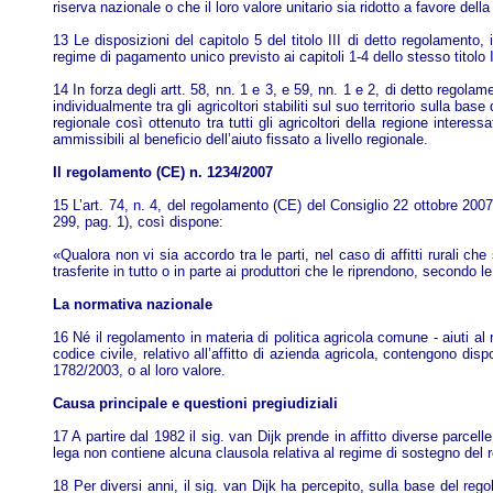
riserva nazionale o che il loro valore unitario sia ridotto a favore dell
13 Le disposizioni del capitolo 5 del titolo III di detto regolamento,
regime di pagamento unico previsto ai capitoli 1-4 dello stesso titolo II
14 In forza degli artt. 58, nn. 1 e 3, e 59, nn. 1 e 2, di detto reg
individualmente tra gli agricoltori stabiliti sul suo territorio sulla base
regionale così ottenuto tra tutti gli agricoltori della regione interess
ammissibili al beneficio dell’aiuto fissato a livello regionale.
Il regolamento (CE) n. 1234/2007
15 L’art. 74, n. 4, del regolamento (CE) del Consiglio 22 ottobre 200
299, pag. 1), così dispone:
«Qualora non vi sia accordo tra le parti, nel caso di affitti rurali ch
trasferite in tutto o in parte ai produttori che le riprendono, secondo l
La normativa nazionale
16 Né il regolamento in materia di politica agricola comune - aiuti a
codice civile, relativo all’affitto di azienda agricola, contengono disp
1782/2003, o al loro valore.
Causa principale e questioni pregiudiziali
17 A partire dal 1982 il sig. van Dijk prende in affitto diverse parcell
lega non contiene alcuna clausola relativa al regime di sostegno del re
18 Per diversi anni, il sig. van Dijk ha percepito, sulla base del re