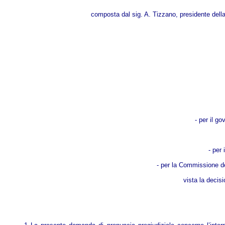
composta dal sig. A. Tizzano, presidente della 
- per il g
- per 
- per la Commissione del
vista la decis