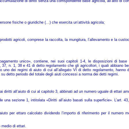
ccumulazione di diritti senza una corrispondente base agricola, all’atto di conc
ersone fisiche o giuridiche (…) che esercita un’attività agricola;
i prodotti agricoli, comprese la raccolta, la mungitura, l’allevamento e la custod
pagamento unico», contiene, nei suoi capitoli 1-4, le disposizioni di base a
), 37, n. 1, 38 e 41 di detto regolamento che gli agricoltori, i quali abbiano 
uno dei regimi di aiuto di cui all’allegato VI di detto regolamento, hanno d
 su detto periodo del totale degli aiuti concessi a norma dei detti regimi.
 diritti all’aiuto di cui al capitolo 3, abbinati ad un numero uguale di ettari amm
 una sezione 1, intitolata «Diritti all’aiuto basati sulla superficie». L’art. 
ll’aiuto per ettaro calcolato dividendo l’importo di riferimento per il numero m
 medio di ettari.