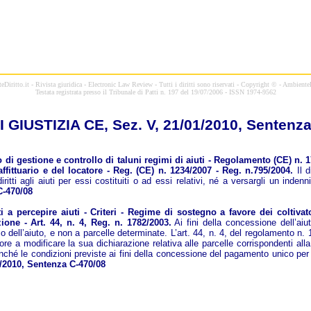
Diritto.it - Rivista giuridica - Electronic Law Review -
Tutti i diritti sono riservati - Copyright © - AmbienteD
Testata registrata presso il Tribunale di Patti n. 197 del 19/07/2006 - ISSN 1974-9562
 GIUSTIZIA CE, Sez. V, 21/01/2010, Sentenza
i gestione e controllo di taluni regimi di aiuti - Regolamento (CE) n. 1
ffittuario e del locatore - Reg. (CE) n. 1234/2007 - Reg. n.795/2004.
Il d
 diritti agli aiuti per essi costituiti o ad essi relativi, né a versargli un i
C-470/08
 percepire aiuti - Criteri - Regime di sostegno a favore dei coltivator
zione - Art. 44, n. 4, Reg. n. 1782/2003.
Ai fini della concessione dell’aiut
o dell’aiuto, e non a parcelle determinate. L’art. 44, n. 4, del regolamento n.
ore a modificare la sua dichiarazione relativa alle parcelle corrispondenti alla
to, nonché le condizioni previste ai fini della concessione del pagamento unico p
2010, Sentenza C-470/08