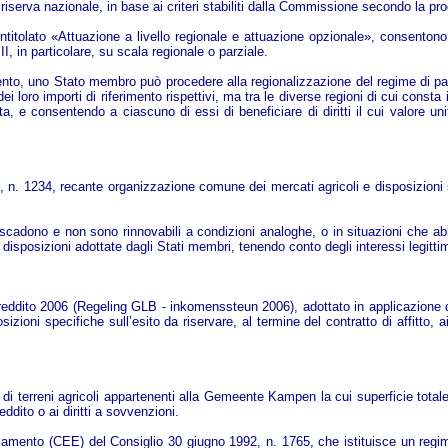
a riserva nazionale, in base ai criteri stabiliti dalla Commissione secondo la pro
 intitolato «Attuazione a livello regionale e attuazione opzionale», consentono
I, in particolare, su scala regionale o parziale.
olamento, uno Stato membro può procedere alla regionalizzazione del regime di 
 dei loro importi di riferimento rispettivi, ma tra le diverse regioni di cui consta
ata, e consentendo a ciascuno di essi di beneficiare di diritti il cui valore un
7, n. 1234, recante organizzazione comune dei mercati agricoli e disposizioni
e scadono e non sono rinnovabili a condizioni analoghe, o in situazioni che abbia
e disposizioni adottate dagli Stati membri, tenendo conto degli interessi legittim
l reddito 2006 (Regeling GLB - inkomenssteun 2006), adottato in applicazione de
osizioni specifiche sull’esito da riservare, al termine del contratto di affitto
e di terreni agricoli appartenenti alla Gemeente Kampen la cui superficie totale
ddito o ai diritti a sovvenzioni.
golamento (CEE) del Consiglio 30 giugno 1992, n. 1765, che istituisce un regim