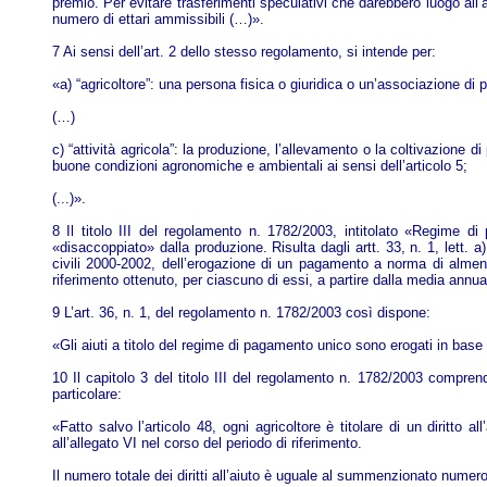
premio. Per evitare trasferimenti speculativi che darebbero luogo all’a
numero di ettari ammissibili (…)».
7 Ai sensi dell’art. 2 dello stesso regolamento, si intende per:
«a) “agricoltore”: una persona fisica o giuridica o un’associazione di p
(…)
c) “attività agricola”: la produzione, l’allevamento o la coltivazione d
buone condizioni agronomiche e ambientali ai sensi dell’articolo 5;
(...)».
8 Il titolo III del regolamento n. 1782/2003, intitolato «Regime di 
«disaccoppiato» dalla produzione. Risulta dagli artt. 33, n. 1, lett. a
civili 2000-2002, dell’erogazione di un pagamento a norma di almeno 
riferimento ottenuto, per ciascuno di essi, a partire dalla media annua
9 L’art. 36, n. 1, del regolamento n. 1782/2003 così dispone:
«Gli aiuti a titolo del regime di pagamento unico sono erogati in base ai
10 Il capitolo 3 del titolo III del regolamento n. 1782/2003 comprende
particolare:
«Fatto salvo l’articolo 48, ogni agricoltore è titolare di un diritto a
all’allegato VI nel corso del periodo di riferimento.
Il numero totale dei diritti all’aiuto è uguale al summenzionato numero