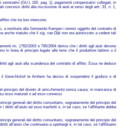
ni seminativi (GU L 160, pag. 1), pagamenti compensativi collegati, in
 concessi diritti alla riscossione di aiuti ai sensi degli artt. 33, n. 1,
fitto che tra loro intercorre.
o, a restituire alla Gemeente Kampen i terreni oggetto del contratto di
dice ha anche statuito che il sig. van Dijk non era autorizzato a cedere tali
menti nn. 1782/2003 e 795/2004 deriva che i diritti agli aiuti devono
o in linea di principio legate alle terre che il produttore lattiero o il
i agli aiuti alla scandenza del contratto di affitto. Essa ne deduce
, il Gerechtshof te Arnhem ha deciso di sospendere il giudizio e di
 del principio del divieto di arricchimento senza causa, in mancanza di
iuto su esso maturati o ad esso connessi.
principi generali del diritto comunitario, segnatamente del principio del
diritti all’aiuto ad esso trasferiti e, in tal caso, se l’affittante debba
principi generali del diritto comunitario, segnatamente del principio del
tti all’aiuto che continuano a spettargli e, in tal caso, se l’affittuario