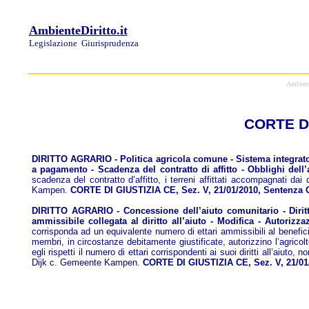
AmbienteDiritto.it
Legislazione
Giurisprudenza
Ambiente
CORTE DI
DIRITTO AGRARIO - Politica agricola comune - Sistema integrato d
a pagamento - Scadenza del contratto di affitto - Obblighi dell’a
scadenza del contratto d’affitto, i terreni affittati accompagnati dai
Kampen.
CORTE DI GIUSTIZIA CE, Sez. V, 21/01/2010, Sentenza 
DIRITTO AGRARIO - Concessione dell’aiuto comunitario - Diritti a
ammissibile collegata al diritto all’aiuto - Modifica - Autorizza
corrisponda ad un equivalente numero di ettari ammissibili al benefici
membri, in circostanze debitamente giustificate, autorizzino l’agricolt
egli rispetti il numero di ettari corrispondenti ai suoi diritti all’aiu
Dijk c. Gemeente Kampen.
CORTE DI GIUSTIZIA CE, Sez. V, 21/01/