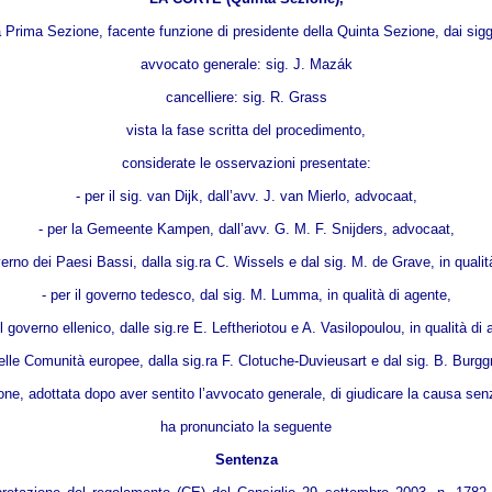
Prima Sezione, facente funzione di presidente della Quinta Sezione, dai sigg. 
avvocato generale: sig. J. Mazák
cancelliere: sig. R. Grass
vista la fase scritta del procedimento,
considerate le osservazioni presentate:
- per il sig. van Dijk, dall’avv. J. van Mierlo, advocaat,
- per la Gemeente Kampen, dall’avv. G. M. F. Snijders, advocaat,
overno dei Paesi Bassi, dalla sig.ra C. Wissels e dal sig. M. de Grave, in qualità
- per il governo tedesco, dal sig. M. Lumma, in qualità di agente,
il governo ellenico, dalle sig.re E. Leftheriotou e A. Vasilopoulou, in qualità di 
le Comunità europee, dalla sig.ra F. Clotuche-Duvieusart e dal sig. B. Burggra
ione, adottata dopo aver sentito l’avvocato generale, di giudicare la causa sen
ha pronunciato la seguente
Sentenza