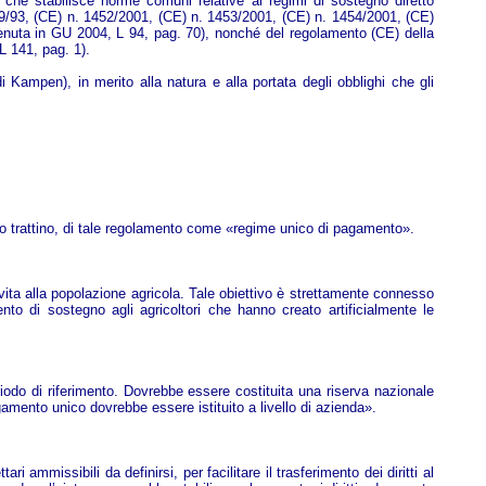
che stabilisce norme comuni relative ai regimi di sostegno diretto
2019/93, (CE) n. 1452/2001, (CE) n. 1453/2001, (CE) n. 1454/2001, (CE)
enuta in GU 2004, L 94, pag. 70), nonché del regolamento (CE) della
L 141, pag. 1).
ampen), in merito alla natura e alla portata degli obblighi che gli
condo trattino, di tale regolamento come «regime unico di pagamento».
 vita alla popolazione agricola. Tale obiettivo è strettamente connesso
to di sostegno agli agricoltori che hanno creato artificialmente le
periodo di riferimento. Dovrebbe essere costituita una riserva nazionale
gamento unico dovrebbe essere istituito a livello di azienda».
 ammissibili da definirsi, per facilitare il trasferimento dei diritti al