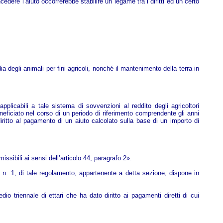
edere l’aiuto occorrerebbe stabilire un legame tra i diritti ed un certo
ia degli animali per fini agricoli, nonché il mantenimento della terra in
pplicabili a tale sistema di sovvenzioni al reddito degli agricoltori
beneficiato nel corso di un periodo di riferimento comprendente gli anni
iritto al pagamento di un aiuto calcolato sulla base di un importo di
issibili ai sensi dell’articolo 44, paragrafo 2».
43, n. 1, di tale regolamento, appartenente a detta sezione, dispone in
edio triennale di ettari che ha dato diritto ai pagamenti diretti di cui