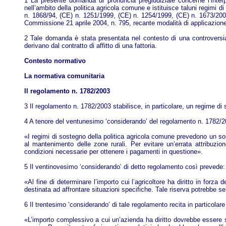
1 La presente domanda di pronuncia pregiudiziale concerne l’inter
nell’ambito della politica agricola comune e istituisce taluni regimi
n. 1868/94, (CE) n. 1251/1999, (CE) n. 1254/1999, (CE) n. 1673/200
Commissione 21 aprile 2004, n. 795, recante modalità di applicazion
2 Tale domanda è stata presentata nel contesto di una controversia
derivano dal contratto di affitto di una fattoria.
Contesto normativo
La normativa comunitaria
Il regolamento n. 1782/2003
3 Il regolamento n. 1782/2003 stabilisce, in particolare, un regime di 
4 A tenore del ventunesimo ‘considerando’ del regolamento n. 1782/2
«I regimi di sostegno della politica agricola comune prevedono un sost
al mantenimento delle zone rurali. Per evitare un’errata attribuzi
condizioni necessarie per ottenere i pagamenti in questione».
5 Il ventinovesimo ‘considerando’ di detto regolamento così prevede:
«Al fine di determinare l’importo cui l’agricoltore ha diritto in forza
destinata ad affrontare situazioni specifiche. Tale riserva potrebbe se
6 Il trentesimo ‘considerando’ di tale regolamento recita in particola
«L’importo complessivo a cui un’azienda ha diritto dovrebbe essere suddi