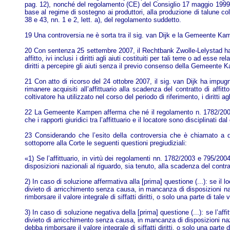
pag. 12), nonché del regolamento (CE) del Consiglio 17 maggio 1999, n
base al regime di sostegno ai produttori, alla produzione di talune coltu
38 e 43, nn. 1 e 2, lett. a), del regolamento suddetto.
19 Una controversia ne è sorta tra il sig. van Dijk e la Gemeente Kampen
20 Con sentenza 25 settembre 2007, il Rechtbank Zwolle-Lelystad ha dic
affitto, ivi inclusi i diritti agli aiuti costituiti per tali terre o ad ess
diritti a percepire gli aiuti senza il previo consenso della Gemeente 
21 Con atto di ricorso del 24 ottobre 2007, il sig. van Dijk ha impu
rimanere acquisiti all’affittuario alla scadenza del contratto di affitt
coltivatore ha utilizzato nel corso del periodo di riferimento, i diritti ag
22 La Gemeente Kampen afferma che né il regolamento n. 1782/2003, n
che i rapporti giuridici tra l’affittuario e il locatore sono disciplinati dal
23 Considerando che l’esito della controversia che è chiamato a di
sottoporre alla Corte le seguenti questioni pregiudiziali:
«1) Se l’affittuario, in virtù dei regolamenti nn. 1782/2003 e 795/200
disposizioni nazionali al riguardo, sia tenuto, alla scadenza del contratt
2) In caso di soluzione affermativa alla [prima] questione (...): se il 
divieto di arricchimento senza causa, in mancanza di disposizioni naziona
rimborsare il valore integrale di siffatti diritti, o solo una parte di tale
3) In caso di soluzione negativa della [prima] questione (...): se l’aff
divieto di arricchimento senza causa, in mancanza di disposizioni naziona
debba rimborsare il valore integrale di siffatti diritti, o solo una parte 