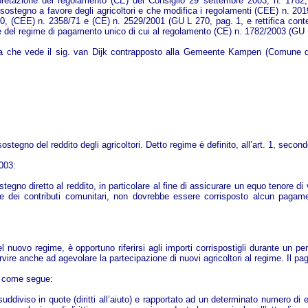
pretazione del regolamento (CE) del Consiglio 29 settembre 2003, n. 1782, 
 di sostegno a favore degli agricoltori e che modifica i regolamenti (CEE) n. 
0, (CEE) n. 2358/71 e (CE) n. 2529/2001 (GU L 270, pag. 1, e rettifica cont
e del regime di pagamento unico di cui al regolamento (CE) n. 1782/2003 (GU 
 che vede il sig. van Dijk contrapposto alla Gemeente Kampen (Comune di K
sostegno del reddito degli agricoltori. Detto regime è definito, all’art. 1, se
003:
egno diretto al reddito, in particolare al fine di assicurare un equo tenore di
one dei contributi comunitari, non dovrebbe essere corrisposto alcun pagamen
 del nuovo regime, è opportuno riferirsi agli importi corrispostigli durante un 
rvire anche ad agevolare la partecipazione di nuovi agricoltori al regime. Il pa
re come segue:
viso in quote (diritti all’aiuto) e rapportato ad un determinato numero di ettari