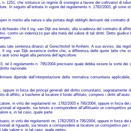
. 1251, che istituisce un regime di sostegno a favore dei coltivatori di talu
re. In seguito all’entrata in vigore del regolamento n. 1782/2003, gli sono stati
 in merito alla natura e alla portata degli obblighi derivanti dal contratto di af
hiarato che il sig. van Dijk era tenuto, alla scadenza del contratto di affitt
e relativi, contro un indennizzo pari alla metà del valore di tali diritti. Detto giu
Kampen.
gnato tale sentenza dinanzi al Gerechtshof te Arnhem. A suo avviso, dai regola
o. Il sig. van Dijk asserisce inoltre che, a differenza delle quote latte che son
li aiuti sono legati alla persona dell’agricoltore.
é il regolamento n. 795/2004 precisano quale debba essere la sorte dei diritt
 diritto nazionale.
rimere dipende dall’interpretazione della normativa comunitaria applicabile
4, oppure in forza dei principi generali del diritto comunitario, segnatamente
o di affitto, a trasferire al locatore il fondo affittato, compresi i diritti all’a
locatore, in virtù dei regolamenti nn. 1782/2003 e 795/2004, oppure in forza dei 
li al riguardo, sia tenuto a corrispondere all’affittuario un corrispettivo per i 
 valore e, in tal caso, quale parte.
ittuario, in virtù dei regolamenti nn. 1782/2003 e 795/2004, oppure in forza dei 
li al riguardo, sia tenuto a corrispondere al locatore un corrispettivo per i diri
di tale valore e, in tal caso, quale parte».