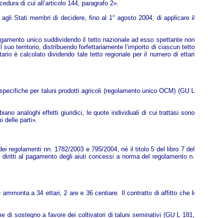
cedura di cui all’articolo 144, paragrafo 2».
 agli Stati membri di decidere, fino al 1° agosto 2004, di applicare il
pagamento unico suddividendo il tetto nazionale ad esso spettante non
 il suo territorio, distribuendo forfettariamente l’importo di ciascun tetto
itario è calcolato dividendo tale tetto regionale per il numero di ettari
 specifiche per taluni prodotti agricoli (regolamento unico OCM) (GU L
no analoghi effetti giuridici, le quote individuali di cui trattasi sono
i delle parti».
i regolamenti nn. 1782/2003 e 795/2004, né il titolo 5 del libro 7 del
, ai diritti al pagamento degli aiuti concessi a norma del regolamento n.
 ammonta a 34 ettari, 2 are e 36 centiare. Il contratto di affitto che li
e di sostegno a favore dei coltivatori di taluni seminativi (GU L 181,