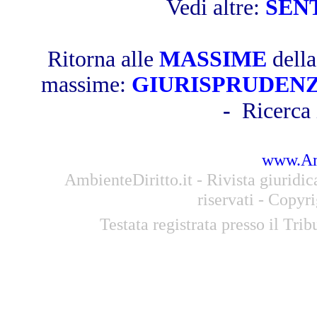
Vedi altre:
SEN
Ritorna alle
MASSIME
dell
massime:
GIURISPRUDEN
-
Ricerca 
www.Amb
AmbienteDiritto.it - Rivista giuridi
riservati - Copyr
Testata registrata presso il Tri