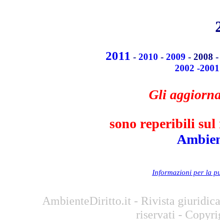
2011
-
2010
-
2009
- 2008 
2002 -2001
Gli
aggiorna
sono reperibili sul 
Ambient
Informazioni per la pu
AmbienteDiritto.it - Rivista giuridi
riservati - Copyr