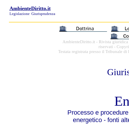
AmbienteDiritto.it
Legislazione
Giurisprudenza
AmbienteDiritto.it - Rivista giuridic
riservati - Copyr
Testata registrata presso il Tribunale d
Giuri
En
Processo e procedure -
energetico - fonti alt