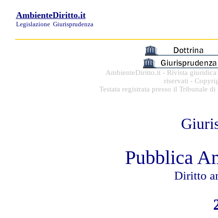
AmbienteDiritto.it
Legislazione
Giurisprudenza
AmbienteDiritto.it - Rivista giuridic
riservati - Copyri
Testata registrata presso il Tribunale 
Giuri
Pubblica A
Diritto 