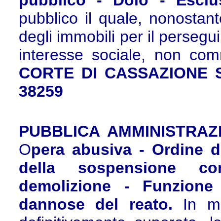
pubblico - Dolo - Escl
pubblico il quale, nonostant
degli immobili per il persegu
interesse sociale, non comme
CORTE DI CASSAZIONE Sez
38259
PUBBLICA AMMINISTRAZ
O
pera abusiva - Ordine d
della sospensione co
demolizione - Funzione
dannose del reato.
In mat