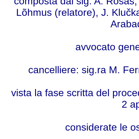
composta dal sig. A. Rosas, 
Lõhmus (relatore), J. Klučka,
Arabad
avvocato gener
cancelliere: sig.ra M. Fe
vista la fase scritta del proc
2 ap
considerate le o