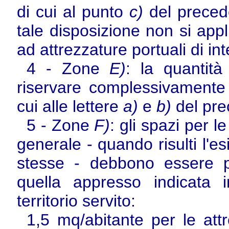
di cui al punto
c)
del precede
tale disposizione non si app
ad attrezzature portuali di in
4 - Zone
E)
: la quantit
riservare complessivamente p
cui alle lettere
a)
e
b)
del pre
5 - Zone
F)
: gli spazi per l
generale - quando risulti l'e
stesse - debbono essere pr
quella appresso indicata 
territorio servito:
1,5 mq/abitante per le attr