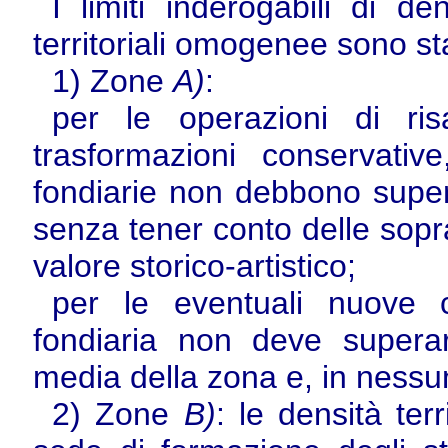
I limiti inderogabili di d
territoriali omogenee sono st
1) Zone
A)
:
per le operazioni di ri
trasformazioni conservativ
fondiarie non debbono super
senza tener conto delle sopra
valore storico-artistico;
per le eventuali nuove 
fondiaria non deve superar
media della zona e, in nessu
2) Zone
B)
: le densità terr