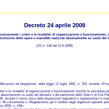
Decreto 24 aprile 2008
concernente i criteri e le modalita' di organizzazione e funzionamento, n
emolizione delle opere e manufatti realizzati abusivamente su suolo del d
(GU n. 144 del 21-6-2008)
icazioni ed integrazioni, dalla legge 12 luglio 1991, n. 203, recante «Provv
riteri e le modalita' di organizzazione e funzionamento nonche' le procedure per
i abusivamente su suolo del demanio o del patrimonio dello Stato o di Enti Pub
, recante il «testo unico della disposizioni legislative e regolamentari in mate
 85 concernente il «Regolamento per il riordino degli organismi operanti presso
sto 2006, n. 248»;