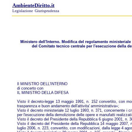
AmbienteDiritto.it
Legislazione
Giurisprudenza
Ministero dell'Interno. Modifica del regolamento ministeriale 
del Comitato tecnico centrale per l'esecuzione della d
Il MINISTRO DELL'INTERNO
di concerto con
IL MINISTRO DELLA DIFESA
Visto il decreto-legge 13 maggio 1991, n. 152 convertito, con modif
trasparenza e buon andamento dell'attivita' amministrativa»;
Visto il decreto ministeriale 12 luglio 1993, n. 371, concernente i c
per l'esecuzione della demolizione delle opere e manufatti realizzat
Visto il decreto del Presidente della Repubblica 6 giugno 2001, n. 380
Visto il decreto del Presidente della Repubblica 14 maggio 2007, n.
luglio 2006, n. 223, convertito, con modificazioni, dalla legge 4 ago