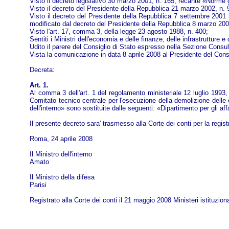
Visto il decreto legislativo 30 marzo 2001, n. 165, recante «Norme 
Visto il decreto del Presidente della Repubblica 21 marzo 2002, n. 98
Visto il decreto del Presidente della Repubblica 7 settembre 2001 n.
modificato dal decreto del Presidente della Repubblica 8 marzo 200
Visto l'art. 17, comma 3, della legge 23 agosto 1988, n. 400;
Sentiti i Ministri dell'economia e delle finanze, delle infrastrutture e 
Udito il parere del Consiglio di Stato espresso nella Sezione Consult
Vista la comunicazione in data 8 aprile 2008 al Presidente del Consi
Decreta:
Art. 1.
Al comma 3 dell'art. 1 del regolamento ministeriale 12 luglio 1993, 
Comitato tecnico centrale per l'esecuzione della demolizione delle 
dell'interno» sono sostituite dalle seguenti: «Dipartimento per gli affari
Il presente decreto sara' trasmesso alla Corte dei conti per la regist
Roma, 24 aprile 2008
Il Ministro dell'interno
Amato
Il Ministro della difesa
Parisi
Registrato alla Corte dei conti il 21 maggio 2008 Ministeri istituzional