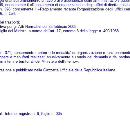
generali sull'ordinamento di lavoro alle dipendenze delle amministrazioni pubbl
, concernente il «Regolamento di organizzazione degli uffici di diretta collabo
 398, concernente il «Regolamento recante l'organizzazione degli uffici centra
6, n. 154;
dei trasporti;
iva per gli Atti Normativi del 25 febbraio 2008;
glio dei Ministri, a norma dell'art. 17, comma 3 della legge n. 400/1988
n. 371, concernente i criteri e le modalita' di organizzazione e funzionamento,
opere e manufatti realizzati abusivamente su suolo del demanio o del patrimoni
 interni e territoriali del Ministero dell'interno».
razione e pubblicato nella Gazzetta Ufficiale della Repubblica italiana.
i, Interno, registro n. 6, foglio n. 005