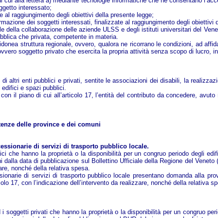
 cui alla lettera a) mediante tecnologie informatiche che ne consentano l’acces
ggetto interessato;
 al raggiungimento degli obiettivi della presente legge;
ormazione dei soggetti interessati, finalizzate al raggiungimento degli obiettivi 
 della collaborazione delle aziende ULSS e degli istituti universitari del Venet
ubblica che privata, competente in materia.
 idonea struttura regionale, ovvero, qualora ne ricorrano le condizioni, ad aff
 ovvero soggetto privato che esercita la propria attività senza scopo di lucro, i
ltri enti pubblici e privati, sentite le associazioni dei disabili, la realizzazi
 edifici e spazi pubblici.
on il piano di cui all’articolo 17, l’entità del contributo da concedere, avuto ri
tenze delle province e dei comuni
ssionarie di servizi di trasporto pubblico locale.
bblici che hanno la proprietà o la disponibilità per un congruo periodo degli ed
rni dalla data di pubblicazione sul Bollettino Ufficiale della Regione del Veneto
are, nonché della relativa spesa.
essionarie di servizi di trasporto pubblico locale presentano domanda alla prov
olo 17, con l’indicazione dell’intervento da realizzare, nonché della relativa s
 ed i soggetti privati che hanno la proprietà o la disponibilità per un congruo per