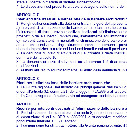
statale vigente in materia di barriere architettoniche.
4. Le disposizioni del presente articolo prevalgono sulle norme dei r
ARTICOLO 7
Interventi finalizzati all’eliminazione delle barriere architettoni
1. Per gli edifici esistenti alla data di entrata in vigore della prese
a) interventi di eliminazione delle barriere architettoniche che comp
b) interventi di ristrutturazione edilizia finalizzati all’eliminaz
prospetti o delle superfici, ovvero che, limitatamente agli immobi
c) interventi consistenti in manufatti di eliminazione delle barriere 
architettonico individuati dagli strumenti urbanistici comunali, pre
ulteriori disposizioni a tutela dei beni ambientali e culturali previste
2. La denuncia di inizio di attività di cui al comma 1 deve riferirsi
comma 5 dell’articolo 10.
3. La denuncia di inizio d’attività di cui al comma 1 è disciplina
modificazioni.
4. Al titolo abilitativo edilizio formatosi all’esito della denuncia di in
ARTICOLO 8
Piani per l’eliminazione delle barriere architettoniche.
1. La Giunta regionale, nel rispetto dei principi generali desumibili d
di cui all’articolo 32, comma 21, della legge n. 41/1986 e all’artico
2. La Giunta regionale è autorizzata ad assegnare contributi ai comu
ARTICOLO 9
Risorse per interventi destinati all’eliminazione delle barriere 
1. Per l’attuazione dei piani di cui all’articolo 8, i comuni riservano
di costruzione di cui al DPR n. 380/2001 e successive modificazi
popolazione inferiore a 3.500 abitanti.
2. I comuni sono tenuti a trasmettere alla Giunta regionale, entro i