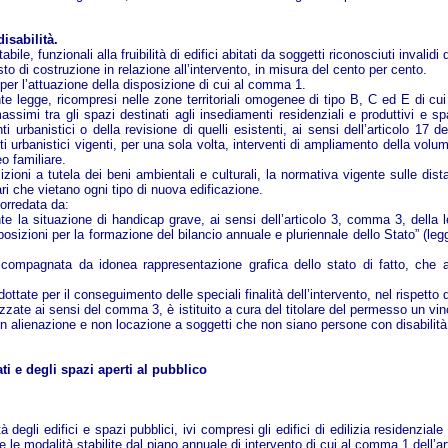
isabilità.
abile, funzionali alla fruibilità di edifici abitati da soggetti riconosciuti inval
to di costruzione in relazione all’intervento, in misura del cento per cento.
 per l’attuazione della disposizione di cui al comma 1.
ente legge, ricompresi nelle zone territoriali omogenee di tipo B, C ed E di cui
massimi tra gli spazi destinati agli insediamenti residenziali e produttivi e spa
i urbanistici o della revisione di quelli esistenti, ai sensi dell’articolo 1
nti urbanistici vigenti, per una sola volta, interventi di ampliamento della vol
eo familiare.
ioni a tutela dei beni ambientali e culturali, la normativa vigente sulle distan
tari che vietano ogni tipo di nuova edificazione.
corredata da:
te la situazione di handicap grave, ai sensi dell’articolo 3, comma 3, della
zioni per la formazione del bilancio annuale e pluriennale dello Stato” (legge f
accompagnata da idonea rappresentazione grafica dello stato di fatto, che att
ttate per il conseguimento delle speciali finalità dell’intervento, nel rispetto 
e realizzate ai sensi del comma 3, è istituito a cura del titolare del permesso un
non alienazione e non locazione a soggetti che non siano persone con disabilità
vati e degli spazi aperti al pubblico
ità degli edifici e spazi pubblici, ivi compresi gli edifici di edilizia residenzi
 le modalità stabilite dal piano annuale di intervento di cui al comma 1 dell’ar