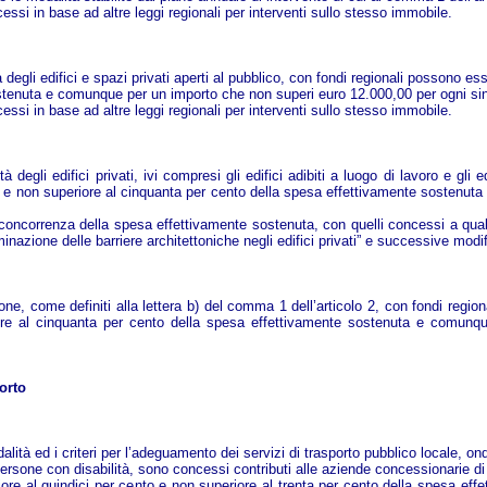
essi in base ad altre leggi regionali per interventi sullo stesso immobile.
tà degli edifici e spazi privati aperti al pubblico, con fondi regionali possono 
stenuta e comunque per un importo che non superi euro 12.000,00 per ogni sin
essi in base ad altre leggi regionali per interventi sullo stesso immobile.
tà degli edifici privati, ivi compresi gli edifici adibiti a luogo di lavoro e gli
nto e non superiore al cinquanta per cento della spesa effettivamente sostenu
concorrenza della spesa effettivamente sostenuta, con quelli concessi a qualsi
inazione delle barriere architettoniche negli edifici privati” e successive modif
azione, come definiti alla lettera b) del comma 1 dell’articolo 2, con fondi reg
riore al cinquanta per cento della spesa effettivamente sostenuta e comun
porto
lità ed i criteri per l’adeguamento dei servizi di trasporto pubblico locale, on
 persone con disabilità, sono concessi contributi alle aziende concessionarie di 
iore al quindici per cento e non superiore al trenta per cento della spesa effe