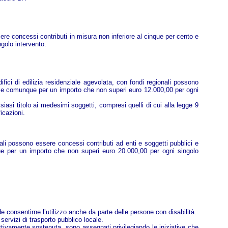
essere concessi contributi in misura non inferiore al cinque per cento e
golo intervento.
 edifici di edilizia residenziale agevolata, con fondi regionali possono
ta e comunque per un importo che non superi euro 12.000,00 per ogni
asi titolo ai medesimi soggetti, compresi quelli di cui alla legge 9
icazioni.
ionali possono essere concessi contributi ad enti e soggetti pubblici e
que per un importo che non superi euro 20.000,00 per ogni singolo
de consentirne l’utilizzo anche da parte delle persone con disabilità.
servizi di trasporto pubblico locale.
ttivamente sostenuta, sono assegnati privilegiando le iniziative che