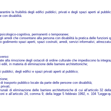
ntire la fruibilità degli edifici pubblici, privati e degli spazi aperti al pubbl
e con disabilità.
e, psicologico-cognitiva, permanenti o temporanee;
e e gli arredi che consentano alla persona con disabilità la pratica delle funzioni 
ieno godimento spazi aperti, spazi costruiti, arredi, servizi informativi, attrezza
raverso:
ate alla rimozione degli ostacoli di ordine culturale che impediscono la integra
 edili, in materia di eliminazione delle barriere architettoniche;
zi pubblici, degli edifici e spazi privati aperti al pubblico;
;
azione;
 di trasporto pubblico locale da parte delle persone con disabilità;
privati;
omunali di eliminazione delle barriere architettoniche di cui all’articolo 32 d
ni e all’articolo 24, comma 9, della legge 5 febbraio 1992, n. 104 “Legge-quad