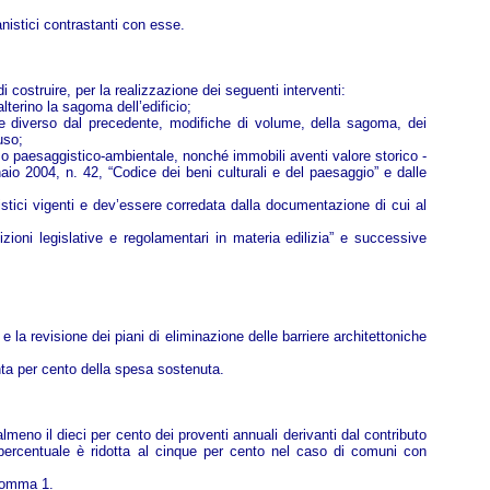
anistici contrastanti con esse.
di costruire, per la realizzazione dei seguenti interventi:
lterino la sagoma dell’edificio;
parte diverso dal precedente, modifiche di volume, della sagoma, dei
uso;
ica o paesaggistico-ambientale, nonché immobili aventi valore storico -
naio 2004, n. 42, “Codice dei beni culturali e del paesaggio” e dalle
anistici vigenti e dev’essere corredata dalla documentazione di cui al
zioni legislative e regolamentari in materia edilizia” e successive
 e la revisione dei piani di eliminazione delle barriere architettoniche
nta per cento della spesa sostenuta.
 almeno il dieci per cento dei proventi annuali derivanti dal contributo
 percentuale è ridotta al cinque per cento nel caso di comuni con
 comma 1.