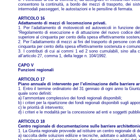
consentono la continuità, a bordo dei mezzi di trasporto, dei siste
intermodali passeggeri, le autostazioni e le pensiline di fermata.
ARTICOLO 16
Adattamento di mezzi di locomozione privati.
1. Per l’adattamento di motoveicoli ed autoveicoli in funzione d
“Regolamento di esecuzione e di attuazione del nuovo codice della
superiore al cinquanta per cento della spesa effettivamente soste
2. Per l’adattamento di mezzi ai fini del trasporto di persone con d
cinquanta per cento della spesa effettivamente sostenuta e comunq
3. I contributi di cui ai commi 1 ed 2 sono cumulabili, sino alla 
all’articolo 27, comma 1, della legge n. 104/1992.
CAPO V
Funzioni regionali
ARTICOLO 17
Piano annuale di intervento per l’eliminazione delle barriere ar
1. Entro il termine ordinatorio del 31 gennaio di ogni anno la Giunta
quale sono definiti:
a) l’ammontare complessivo dei fondi regionali disponibili;
b) i criteri per la ripartizione dei fondi regionali disponibili sugli app
c) le priorità di intervento;
d) i criteri e le modalità per la concessione ad enti e soggetti pubblic
ARTICOLO 18
Centro regionale di documentazione sulle barriere architettoni
1. La Giunta regionale provvede ad istituire un centro regionale di 
a) raccolta delle soluzioni edilizie e tecniche, adottate o adottabili, vo