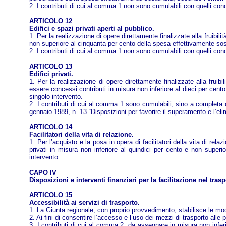
2. I contributi di cui al comma 1 non sono cumulabili con quelli conc
ARTICOLO 12
Edifici e spazi privati aperti al pubblico.
1. Per la realizzazione di opere direttamente finalizzate alla fruibili
non superiore al cinquanta per cento della spesa effettivamente so
2. I contributi di cui al comma 1 non sono cumulabili con quelli conc
ARTICOLO 13
Edifici privati.
1. Per la realizzazione di opere direttamente finalizzate alla fruibili
essere concessi contributi in misura non inferiore al dieci per ce
singolo intervento.
2. I contributi di cui al comma 1 sono cumulabili, sino a completa 
gennaio 1989, n. 13 “Disposizioni per favorire il superamento e l’elim
ARTICOLO 14
Facilitatori della vita di relazione.
1. Per l’acquisto e la posa in opera di facilitatori della vita di rel
privati in misura non inferiore al quindici per cento e non supe
intervento.
CAPO IV
Disposizioni e interventi finanziari per la facilitazione nel tras
ARTICOLO 15
Accessibilità ai servizi di trasporto.
1. La Giunta regionale, con proprio provvedimento, stabilisce le moda
2. Ai fini di consentire l’accesso e l’uso dei mezzi di trasporto alle
3. I contributi di cui al comma 2, da assegnare in misura non infer