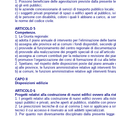
1. Possono beneficiare delle agevolazioni previste dalla presente l
a) gli enti pubblici;
b) le aziende concessionarie di servizi di trasporto pubblico locale;
c) i soggetti privati proprietari di spazi o edifici aperti al pubblico, 
d) le persone con disabilità, coloro i quali li abbiano a carico, ai 
le norme del codice civile.
ARTICOLO 5
Competenze.
1. La Giunta regionale:
a) adotta il piano annuale di intervento per l’eliminazione delle barrie
b) assegna alle province ed ai comuni i fondi disponibili, secondo gli 
c) provvede al funzionamento del centro regionale di documentazione s
d) provvede alla realizzazione dei progetti speciali di cui all’articolo
e) assegna ai comuni contributi per la redazione o revisione dei piani
f) promuove l’organizzazione dei corsi di formazione di cui alla lette
2. Spettano, nel rispetto delle disposizioni poste dal piano annuale di
a) alle province, le funzioni amministrative relative agli interventi f
b) ai comuni, le funzioni amministrative relative agli interventi finanz
CAPO II
Disposizioni edilizie
ARTICOLO 6
Progetti relativi alla costruzione di nuovi edifici ovvero alla rist
1. I progetti relativi alla costruzione di nuovi edifici ovvero alla rist
spazi pubblici e privati, anche aperti al pubblico, stabilite con prov
2. Le prescrizioni tecniche di cui al comma 1 non si applicano a sin
tecnici il cui accesso è riservato ai soli addetti specializzati.
3. Per quanto non diversamente disciplinato dalla presente legge 