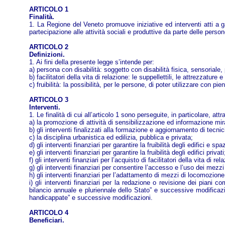
ARTICOLO 1
Finalità.
1. La Regione del Veneto promuove iniziative ed interventi atti a gara
partecipazione alle attività sociali e produttive da parte delle person
ARTICOLO 2
Definizioni.
1. Ai fini della presente legge s’intende per:
a) persona con disabilità: soggetto con disabilità fisica, sensorial
b) facilitatori della vita di relazione: le suppellettili, le attrezzatur
c) fruibilità: la possibilità, per le persone, di poter utilizzare con p
ARTICOLO 3
Interventi.
1. Le finalità di cui all’articolo 1 sono perseguite, in particolare, att
a) la promozione di attività di sensibilizzazione ed informazione mir
b) gli interventi finalizzati alla formazione e aggiornamento di tecnici
c) la disciplina urbanistica ed edilizia, pubblica e privata;
d) gli interventi finanziari per garantire la fruibilità degli edifici e spa
e) gli interventi finanziari per garantire la fruibilità degli edifici privati
f) gli interventi finanziari per l’acquisto di facilitatori della vita di rel
g) gli interventi finanziari per consentire l’accesso e l’uso dei mezzi
h) gli interventi finanziari per l’adattamento di mezzi di locomozione 
i) gli interventi finanziari per la redazione o revisione dei piani c
bilancio annuale e pluriennale dello Stato” e successive modificazio
handicappate” e successive modificazioni.
ARTICOLO 4
Beneficiari.