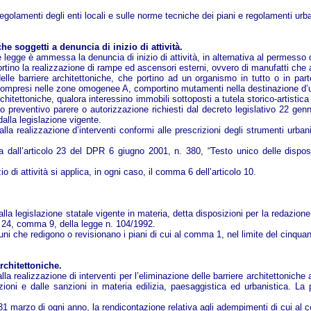
egolamenti degli enti locali e sulle norme tecniche dei piani e regolamenti urb
che soggetti a denuncia di inizio di attività.
nte legge è ammessa la denuncia di inizio di attività, in alternativa al permesso 
ortino la realizzazione di rampe ed ascensori esterni, ovvero di manufatti che a
ione delle barriere architettoniche, che portino ad un organismo in tutto o in 
li compresi nelle zone omogenee A, comportino mutamenti nella destinazione d’
architettoniche, qualora interessino immobili sottoposti a tutela storico-artist
vio preventivo parere o autorizzazione richiesti dal decreto legislativo 22 gen
 dalla legislazione vigente.
 alla realizzazione d’interventi conformi alle prescrizioni degli strumenti urb
ta dall’articolo 23 del DPR 6 giugno 2001, n. 380, “Testo unico delle disposi
izio di attività si applica, in ogni caso, il comma 6 dell’articolo 10.
alla legislazione statale vigente in materia, detta disposizioni per la redazione
lo 24, comma 9, della legge n. 104/1992.
ni che redigono o revisionano i piani di cui al comma 1, nel limite del cinqua
architettoniche.
 alla realizzazione di interventi per l’eliminazione delle barriere architettoniche
oni e dalle sanzioni in materia edilizia, paesaggistica ed urbanistica. La
l 31 marzo di ogni anno, la rendicontazione relativa agli adempimenti di cui al