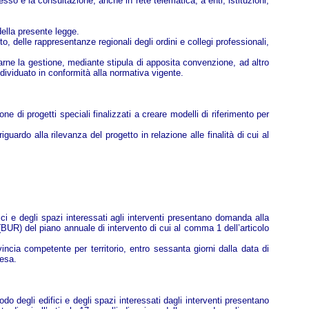
so e la consultazione, anche in rete telematica, a enti, istituzioni,
della presente legge.
o, delle rappresentanze regionali degli ordini e collegi professionali,
idarne la gestione, mediante stipula di apposita convenzione, ad altro
ndividuato in conformità alla normativa vigente.
one di progetti speciali finalizzati a creare modelli di riferimento per
guardo alla rilevanza del progetto in relazione alle finalità di cui al
ifici e degli spazi interessati agli interventi presentano domanda alla
 (BUR) del piano annuale di intervento di cui al comma 1 dell’articolo
incia competente per territorio, entro sessanta giorni dalla data di
pesa.
iodo degli edifici e degli spazi interessati dagli interventi presentano