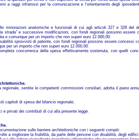
mi a raggi infrarossi per la comunicazione e l’orientamento degli ipovedenti e
elle minorazioni anatomiche e funzionali di cui agli articoli 327 e 328 del
 strada” e successive modificazioni, con fondi regionali possono essere co
nuta e comunque per un importo che non superi euro 12.000,00.
isabilità sprovvisti di patente, con fondi regionali possono essere concessi con
ue per un importo che non superi euro 12.000,00.
completa concorrenza della spesa effettivamente sostenuta, con quelli conce
chitettoniche.
 regionale, sentite le competenti commissioni consiliari, adotta il piano annua
ositi capitoli di spesa del bilancio regionale;
i e privati dei contributi di cui alla presente legge.
che.
documentazione sulle barriere architettoniche con i seguenti compiti:
lte a migliorare la fruibilità, da parte delle persone con disabilità, degli edifici 