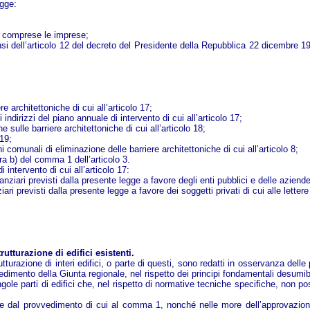
egge:
ivi comprese le imprese;
sensi dell’articolo 12 del decreto del Presidente della Repubblica 22 dicembre 
re architettoniche di cui all’articolo 17;
indirizzi del piano annuale di intervento di cui all’articolo 17;
ulle barriere architettoniche di cui all’articolo 18;
 19;
 comunali di eliminazione delle barriere architettoniche di cui all’articolo 8;
ra b) del comma 1 dell’articolo 3.
 intervento di cui all’articolo 17:
inanziari previsti dalla presente legge a favore degli enti pubblici e delle azien
iari previsti dalla presente legge a favore dei soggetti privati di cui alle letter
rutturazione di edifici esistenti.
rutturazione di interi edifici, o parte di questi, sono redatti in osservanza delle
vedimento della Giunta regionale, nel rispetto dei principi fondamentali desumibi
gole parti di edifici che, nel rispetto di normative tecniche specifiche, non p
e dal provvedimento di cui al comma 1, nonché nelle more dell’approvazione d