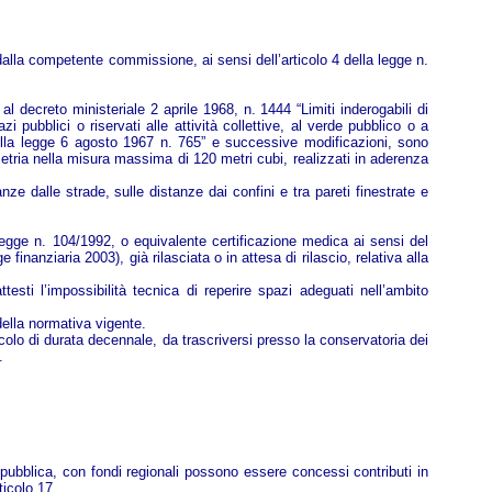
idi dalla competente commissione, ai sensi dell’articolo 4 della legge n.
 al decreto ministeriale 2 aprile 1968, n. 1444 “Limiti inderogabili di
zi pubblici o riservati alle attività collettive, al verde pubblico o a
7 della legge 6 agosto 1967 n. 765” e successive modificazioni, sono
umetria nella misura massima di 120 metri cubi, realizzati in aderenza
ze dalle strade, sulle distanze dai confini e tra pareti finestrate e
 legge n. 104/1992, o equivalente certificazione medica ai sensi del
inanziaria 2003), già rilasciata o in attesa di rilascio, relativa alla
esti l’impossibilità tecnica di reperire spazi adeguati nell’ambito
della normativa vigente.
 vincolo di durata decennale, da trascriversi presso la conservatoria dei
.
ale pubblica, con fondi regionali possono essere concessi contributi in
ticolo 17.