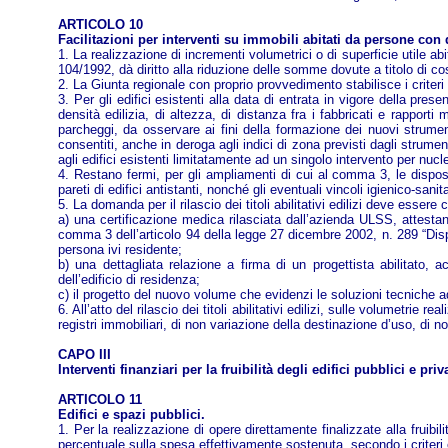
ARTICOLO 10
Facilitazioni per interventi su immobili abitati da persone con d
1. La realizzazione di incrementi volumetrici o di superficie utile abit
104/1992, dà diritto alla riduzione delle somme dovute a titolo di cos
2. La Giunta regionale con proprio provvedimento stabilisce i criteri
3. Per gli edifici esistenti alla data di entrata in vigore della pres
densità edilizia, di altezza, di distanza fra i fabbricati e rapporti 
parcheggi, da osservare ai fini della formazione dei nuovi strument
consentiti, anche in deroga agli indici di zona previsti dagli strume
agli edifici esistenti limitatamente ad un singolo intervento per nucl
4. Restano fermi, per gli ampliamenti di cui al comma 3, le disposiz
pareti di edifici antistanti, nonché gli eventuali vincoli igienico-sani
5. La domanda per il rilascio dei titoli abilitativi edilizi deve essere 
a) una certificazione medica rilasciata dall’azienda ULSS, attestan
comma 3 dell’articolo 94 della legge 27 dicembre 2002, n. 289 “Disposi
persona ivi residente;
b) una dettagliata relazione a firma di un progettista abilitato, 
dell’edificio di residenza;
c) il progetto del nuovo volume che evidenzi le soluzioni tecniche ado
6. All’atto del rilascio dei titoli abilitativi edilizi, sulle volumetri
registri immobiliari, di non variazione della destinazione d’uso, di 
CAPO III
Interventi finanziari per la fruibilità degli edifici pubblici e pri
ARTICOLO 11
Edifici e spazi pubblici.
1. Per la realizzazione di opere direttamente finalizzate alla fruibil
percentuale sulla spesa effettivamente sostenuta, secondo i criteri e