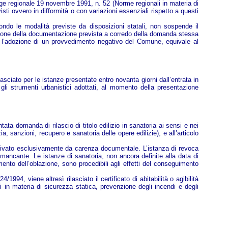
a legge regionale 19 novembre 1991, n. 52 (Norme regionali in materia di
visti ovvero in difformità o con variazioni essenziali rispetto a questi
secondo le modalità previste da disposizioni statali, non sospende il
zione della documentazione prevista a corredo della domanda stessa
enza l’adozione di un provvedimento negativo del Comune, equivale al
lasciato per le istanze presentate entro novanta giorni dall’entrata in
 gli strumenti urbanistici adottati, al momento della presentazione
tata domanda di rilascio di titolo edilizio in sanatoria ai sensi e nei
ia, sanzioni, recupero e sanatoria delle opere edilizie), e all’articolo
otivato esclusivamente da carenza documentale. L’istanza di revoca
 mancante. Le istanze di sanatoria, non ancora definite alla data di
ento dell’oblazione, sono procedibili agli effetti del conseguimento
994, viene altresì rilasciato il certificato di abitabilità o agibilità
i in materia di sicurezza statica, prevenzione degli incendi e degli