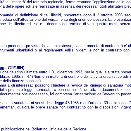
ntità’ e l’integrità’ del territorio regionale, ferma restando l’applicazione dell
a delle opere edilizie realizzate in assenza dei necessari titoli abilitativi pre
la domanda di definizione di tali illeciti, presentata dopo il 2 ottobre 2003 
rredata dell’attestazione del versamento degli oneri concessori. La presenta
ione dell’illecito edilizio e il decorso del termine di ventiquattro mesi, s
va la procedura prevista dall’articolo stesso, l’accertamento di conformità e’ ri
strumenti urbanistici o ai regolamenti edilizi vigenti e non in contrasto con
egge 724/1994)
 che risultino ultimate entro il 31 dicembre 1993, per le quali sia stata presen
bbraio 1985, n. 47 (Norme in materia di controllo dell’attività urbanistico-ediliz
 della finanza pubblica).
omma 1 gli interessati possono chiedere la revoca del diniego di sanatoria m
della presente legge, corredata, a pena di nullità, di tutta la documentazione
a documentazione necessaria, ivi compresa l’attestazione dell’avvenuto pagam
one in sanatoria ai sensi della legge 47/1985 e dell’articolo 39 della legge 724/1
olamentari, qualora le opere sanate non contrastino con le disposizioni vigent
 pubblicazione nel Bollettino Ufficiale della Regione.