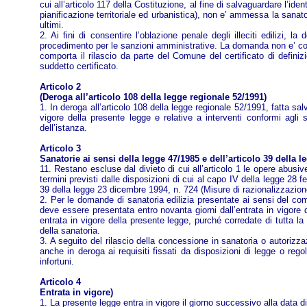
cui all’articolo 117 della Costituzione, al fine di salvaguardare l’ide
pianificazione territoriale ed urbanistica), non e’ ammessa la sanatori
ultimi.
2. Ai fini di consentire l’oblazione penale degli illeciti edilizi, 
procedimento per le sanzioni amministrative. La domanda non e’ co
comporta il rilascio da parte del Comune del certificato di definiz
suddetto certificato.
Articolo 2
(Deroga all’articolo 108 della legge regionale 52/1991)
1. In deroga all’articolo 108 della legge regionale 52/1991, fatta sal
vigore della presente legge e relative a interventi conformi agli 
dell’istanza.
Articolo 3
Sanatorie ai sensi della legge 47/1985 e dell’articolo 39 della l
11. Restano escluse dal divieto di cui all’articolo 1 le opere abusive
termini previsti dalle disposizioni di cui al capo IV della legge 28 fe
39 della legge 23 dicembre 1994, n. 724 (Misure di razionalizzazione
2. Per le domande di sanatoria edilizia presentate ai sensi del c
deve essere presentata entro novanta giorni dall’entrata in vigore 
entrata in vigore della presente legge, purché corredate di tutta l
della sanatoria.
3. A seguito del rilascio della concessione in sanatoria o autorizzazi
anche in deroga ai requisiti fissati da disposizioni di legge o reg
infortuni.
Articolo 4
Entrata in vigore)
1. La presente legge entra in vigore il giorno successivo alla data di