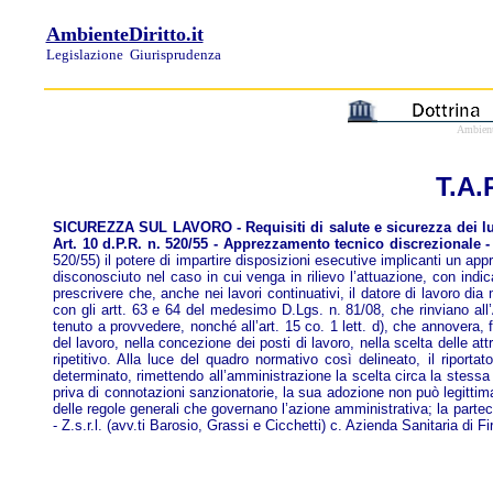
AmbienteDiritto.it
Legislazione
Giurisprudenza
Ambiente
T.A.
SICUREZZA SUL LAVORO - Requisiti di salute e sicurezza dei luoghi 
Art. 10 d.P.R. n. 520/55 - Apprezzamento tecnico discrezionale -
520/55) il potere di impartire disposizioni esecutive implicanti un ap
disconosciuto nel caso in cui venga in rilievo l’attuazione, con indic
prescrivere che, anche nei lavori continuativi, il datore di lavoro d
con gli artt. 63 e 64 del medesimo D.Lgs. n. 81/08, che rinviano all’A
tenuto a provvedere, nonché all’art. 15 co. 1 lett. d), che annovera, fr
del lavoro, nella concezione dei posti di lavoro, nella scelta delle att
ripetitivo. Alla luce del quadro normativo così delineato, il riportat
determinato, rimettendo all’amministrazione la scelta circa la stessa 
priva di connotazioni sanzionatorie, la sua adozione non può legittimam
delle regole generali che governano l’azione amministrativa; la partec
- Z.s.r.l. (avv.ti Barosio, Grassi e Cicchetti) c. Azienda Sanitaria di F