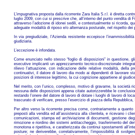
L’impugnativa proposta dalla ricorrente Zara Italia S.r.l. è diretta con
luglio 2009, con cui si prescrive che, all’interno del punto vendita di
attraverso l’adozione di idonei sedili, e contestualmente si ricorda, qu
adeguate modalità di riposo e/o alternanza posturale, nel rispetto dei 
In via pregiudiziale, l’Azienda resistente eccepisce l’inammissibilità
giudiziaria.
L’eccezione è infondata.
Come enunciato nello stesso “foglio di disposizioni” in questione, gli 
esecutive implicanti un apprezzamento tecnico-discrezionale integrati
rilievo l’attuazione, con indicazione delle relative modalità, della 
continuativi, il datore di lavoro dia modo ai dipendenti di lavorare
posizioni di interesse legittimo, la cui cognizione appartiene al giudice 
Nel merito, con l’unico, complesso, motivo di gravame, la società ric
nessuna delle disposizioni appena citate autorizzerebbe le conclusion
restando l’onere del datore di lavoro di dotare i luoghi di lavoro di lo
trascurato di verificare, presso l’esercizio di piazza della Repubblica, 
Per altro verso la ricorrente precisa come, contrariamente a quanto ri
preposti alla vendita ed all’assistenza alla clientela, e ricevano i cli
comunicazioni, stampa ed archiviazione di documenti, gestione degli or
rimozione e riordino dei sistemi antitaccheggio, trasferimento del dena
monotona e ripetitiva, e caratterizzata da continui spostamenti all’in
posture; ne deriverebbe, correlativamente, l’impossibilità di svolge