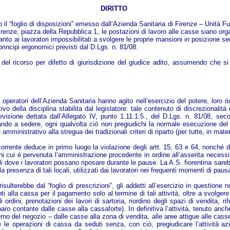
DIRITTO
tro il “foglio di disposizioni” emesso dall’Azienda Sanitaria di Firenze – Unità
 Firenze, piazza della Repubblica 1, le postazioni di lavoro alle casse siano or
anto ai lavoratori impossibilitati a svolgere le proprie mansioni in posizione s
principi ergonomici previsti dal D.Lgs. n. 81/08.
 del ricorso per difetto di giurisdizione del giudice adito, assumendo che si t
operatori dell’Azienda Sanitaria hanno agito nell’esercizio del potere, loro ri
vo della disciplina stabilita dal legislatore: tale contenuto di discrezionali
previsione dettata dall’Allegato IV, punto 1.11.1.5., del D.Lgs. n. 81/08, se
 stando a sedere, ogni qualvolta ciò non pregiudichi la normale esecuzione de
amministrativo alla stregua dei tradizionali criteri di riparto (per tutte, in mate
orrente deduce in primo luogo la violazione degli artt. 15, 63 e 64, nonché d
i cui è pervenuta l’amministrazione procedente in ordine all’asserita necessi
cali dove i lavoratori possano riposare durante le pause. La A.S. fiorentina sare
la presenza di tali locali, utilizzati dai lavoratori nei frequenti momenti di pau
sulterebbe dal “foglio di prescrizioni”, gli addetti all’esercizio in question
enti alla cassa per il pagamento solo al termine di tali attività, oltre a svolg
dini, prenotazioni dei lavori di sartoria, riordino degli spazi di vendita, ri
ro contante dalle casse alla cassaforte). In definitiva l’attività, tenuto anch
terno del negozio – dalle casse alla zona di vendita, alle aree attigue alle ca
re le operazioni di cassa da seduti senza, con ciò, pregiudicare l’attività a