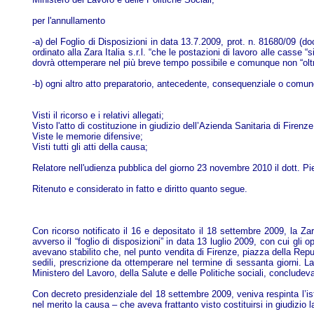
per l'annullamento
-a) del Foglio di Disposizioni in data 13.7.2009, prot. n. 81680/09 (do
ordinato alla Zara Italia s.r.l. “che le postazioni di lavoro alle cass
dovrà ottemperare nel più breve tempo possibile e comunque non “oltre i
-b) ogni altro atto preparatorio, antecedente, consequenziale o com
Visti il ricorso e i relativi allegati;
Visto l'atto di costituzione in giudizio dell’Azienda Sanitaria di Firenze
Viste le memorie difensive;
Visti tutti gli atti della causa;
Relatore nell'udienza pubblica del giorno 23 novembre 2010 il dott. Pie
Ritenuto e considerato in fatto e diritto quanto segue.
Con ricorso notificato il 16 e depositato il 18 settembre 2009, la Zar
avverso il “foglio di disposizioni” in data 13 luglio 2009, con cui gli
avevano stabilito che, nel punto vendita di Firenze, piazza della Repu
sedili, prescrizione da ottemperare nel termine di sessanta giorni. La 
Ministero del Lavoro, della Salute e delle Politiche sociali, conclude
Con decreto presidenziale del 18 settembre 2009, veniva respinta l’istan
nel merito la causa – che aveva frattanto visto costituirsi in giudizi