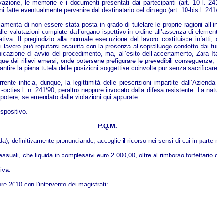
vazione, le memorie e i documenti presentati dai partecipanti (art. 10 l. 24
i fatte eventualmente pervenire dal destinatario del diniego (art. 10-bis l. 241
lamenta di non essere stata posta in grado di tutelare le proprie ragioni all’
le valutazioni compiute dall’organo ispettivo in ordine all’assenza di elementi
va. Il pregiudizio alla normale esecuzione del lavoro costituisce infatti, ai 
di lavoro può reputarsi esaurita con la presenza al sopralluogo condotto dai f
municazione di avvio del procedimento, ma, all’esito dell’accertamento, Zara
ue dei rilievi emersi, onde potersene prefigurare le prevedibili conseguenze; 
ire la piena tutela delle posizioni soggettive coinvolte pur senza sacrificare 
ente inficia, dunque, la legittimità delle prescrizioni impartite dall’Aziend
-octies l. n. 241/90, peraltro neppure invocato dalla difesa resistente. La natu
 potere, se emendato dalle violazioni qui appurate.
spositivo.
P.Q.M.
, definitivamente pronunciando, accoglie il ricorso nei sensi di cui in parte m
ssuali, che liquida in complessivi euro 2.000,00, oltre al rimborso forfettario
iva.
e 2010 con l'intervento dei magistrati: