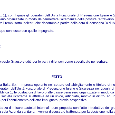
c. 1), con il quale gli operatori dell’Unità Funzionale di Prevenzione Igiene e
e “siano organizzate in modo da permettere l’alternanza della postura “attravers
 tempi sotto indicati, che decorrono a partire dalla data di consegna “o di ric
unque connesso con quello impugnato.
;
rpaolo Grauso e uditi per le parti i difensori come specificato nel verbale;
FATTO
a Italia S.r.l., impresa operante nel settore dell’abbigliamento e titolare di 
 operatori dell’Unità Funzionale di Prevenzione Igiene e Sicurezza nel Luoghi d
bblica 1, le postazioni di lavoro alle casse venissero organizzate in modo da p
società ricorrente si affidava ad un unico, articolato, motivo in diritto, ed, i
va per l’annullamento dell’atto impugnato, previa sospensiva.
za di misure cautelari interinali, pure proposta con l’atto introduttivo del giud
o la sola Azienda sanitaria – veniva discussa e trattenuta per la decisione nel