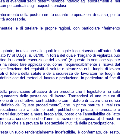
za di eventuali sedili determinerebbe intralcio agli spostamenti e, nel
 con percentuali sugli acquisti conclusi.
mantenimento della postura eretta durante le operazioni di cassa, posto
vità accessorie.
ntale, e di tutelare le proprie ragioni, con particolare riferimento
torie, in relazione alle quali le singole leggi riservino all’autorità di
to IV al D.Lgs. n. 81/08, in forza del quale “l’organo di vigilanza può
udica la normale esecuzione del lavoro” (è questa la versione vigente
ria ha inteso fare applicazione, come inequivocabilmente si ricava dal
cificazione dei requisiti di salute e sicurezza cui i luoghi di lavoro
i di tutela della salute e della sicurezza dei lavoratori nei luoghi di
 definizione dei metodi di lavoro e produzione, in particolare al fine di
della prescrizione attuativa di un precetto che il legislatore ha solo
deguamento delle postazioni di lavoro. Trattandosi di una misura di
one di un effettivo contraddittorio con il datore di lavoro che ne sia
e definito del “giusto procedimento”, che in prima battuta si realizza
procedimentale a tutte le parti, pubbliche e private, interessate e
nersi derubricato a mera irregolarità, posto che l’annullabilità dell’atto
camente a condizione che l’amministrazione (eccepisca e) dimostri in
zione che sia provata la sostanziale inutilità della partecipazione.
ivesta un ruolo tendenzialmente indefettibile, è confermato, del resto,