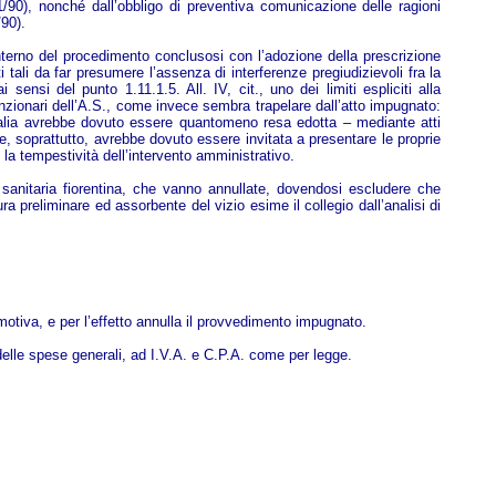
1/90), nonché dall’obbligo di preventiva comunicazione delle ragioni
/90).
interno del procedimento conclusosi con l’adozione della prescrizione
 tali da far presumere l’assenza di interferenze pregiudizievoli fra la
sensi del punto 1.11.1.5. All. IV, cit., uno dei limiti espliciti alla
unzionari dell’A.S., come invece sembra trapelare dall’atto impugnato:
 Italia avrebbe dovuto essere quantomeno resa edotta – mediante atti
e, soprattutto, avrebbe dovuto essere invitata a presentare le proprie
la tempestività dell’intervento amministrativo.
a sanitaria fiorentina, che vanno annullate, dovendosi escludere che
ra preliminare ed assorbente del vizio esime il collegio dall’analisi di
otiva, e per l’effetto annulla il provvedimento impugnato.
 delle spese generali, ad I.V.A. e C.P.A. come per legge.