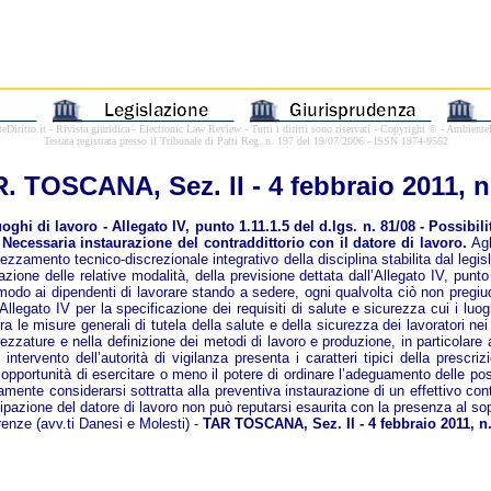
Diritto.it - Rivista giuridica - Electronic Law Review -
Tutti i diritti sono riservati - Copyright © - AmbienteD
Testata registrata presso il Tribunale di Patti Reg. n. 197 del 19/07/2006 - ISSN 1974-9562
R.
TOSCANA, Sez. II - 4 febbraio 2011, n
di lavoro - Allegato IV, punto 1.11.1.5 del d.lgs. n. 81/08 - Possibilità
 Necessaria instaurazione del contraddittorio con il datore di lavoro.
Agl
prezzamento tecnico-discrezionale integrativo della disciplina stabilita dal leg
azione delle relative modalità, della previsione dettata dall’Allegato IV, punt
ia modo ai dipendenti di lavorare stando a sedere, ogni qualvolta ciò non pregi
llegato IV per la specificazione dei requisiti di salute e sicurezza cui i luo
a le misure generali di tutela della salute e della sicurezza dei lavoratori nei 
rezzature e nella definizione dei metodi di lavoro e produzione, in particolare al
o intervento dell’autorità di vigilanza presenta i caratteri tipici della prescr
opportunità di esercitare o meno il potere di ordinare l’adeguamento delle pos
ente considerarsi sottratta alla preventiva instaurazione di un effettivo contr
ipazione del datore di lavoro non può reputarsi esaurita con la presenza al so
irenze (avv.ti Danesi e Molesti) -
TAR TOSCANA, Sez. II - 4 febbraio 2011, n