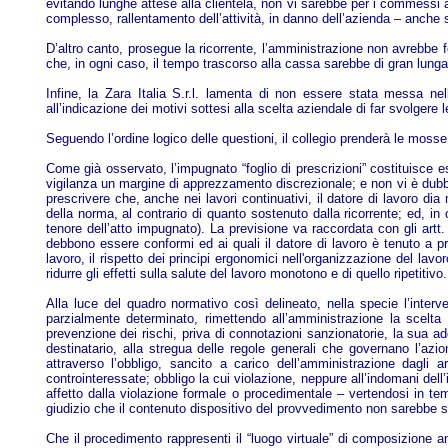
evitando lunghe attese alla clientela, non vi sarebbe per i commessi a
complesso, rallentamento dell’attività, in danno dell’azienda – anche sot
D’altro canto, prosegue la ricorrente, l’amministrazione non avrebbe fo
che, in ogni caso, il tempo trascorso alla cassa sarebbe di gran lunga i
Infine, la Zara Italia S.r.l. lamenta di non essere stata messa nell
all’indicazione dei motivi sottesi alla scelta aziendale di far svolgere
Seguendo l’ordine logico delle questioni, il collegio prenderà le mosse
Come già osservato, l’impugnato “foglio di prescrizioni” costituisce esp
vigilanza un margine di apprezzamento discrezionale; e non vi è dubbio 
prescrivere che, anche nei lavori continuativi, il datore di lavoro d
della norma, al contrario di quanto sostenuto dalla ricorrente; ed, i
tenore dell’atto impugnato). La previsione va raccordata con gli artt.
debbono essere conformi ed ai quali il datore di lavoro è tenuto a pro
lavoro, il rispetto dei principi ergonomici nell'organizzazione del lavo
ridurre gli effetti sulla salute del lavoro monotono e di quello ripetitivo.
Alla luce del quadro normativo così delineato, nella specie l’interven
parzialmente determinato, rimettendo all’amministrazione la scelta 
prevenzione dei rischi, priva di connotazioni sanzionatorie, la sua ad
destinatario, alla stregua delle regole generali che governano l’azio
attraverso l’obbligo, sancito a carico dell’amministrazione dagli 
controinteressate; obbligo la cui violazione, neppure all’indomani dell’i
affetto dalla violazione formale o procedimentale – vertendosi in t
giudizio che il contenuto dispositivo del provvedimento non sarebbe st
Che il procedimento rappresenti il “luogo virtuale” di composizione ant