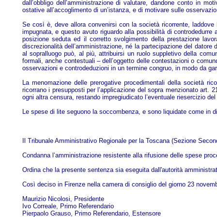
dall’obbligo dell’amministrazione di valutare, dandone conto in moti
ostative all’accoglimento di un’istanza, e di motivare sulle osservazion
Se così è, deve allora convenirsi con la società ricorrente, laddove 
impugnata, e questo avuto riguardo alla possibilità di controdedurre al
posizione seduta ed il corretto svolgimento della prestazione lavorati
discrezionalità dell’amministrazione, né la partecipazione del datore 
al sopralluogo può, al più, attribuirsi un ruolo suppletivo della co
formali, anche contestuali – dell’oggetto delle contestazioni o comunq
osservazioni e controdeduzioni in un termine congruo, in modo da garant
La menomazione delle prerogative procedimentali della società ricorr
ricorrano i presupposti per l’applicazione del sopra menzionato art. 21
ogni altra censura, restando impregiudicato l’eventuale riesercizio del
Le spese di lite seguono la soccombenza, e sono liquidate come in di
Il Tribunale Amministrativo Regionale per la Toscana (Sezione Seconda)
Condanna l’amministrazione resistente alla rifusione delle spese proce
Ordina che la presente sentenza sia eseguita dall'autorità amministrat
Così deciso in Firenze nella camera di consiglio del giorno 23 novembr
Maurizio Nicolosi, Presidente
Ivo Correale, Primo Referendario
Pierpaolo Grauso, Primo Referendario, Estensore