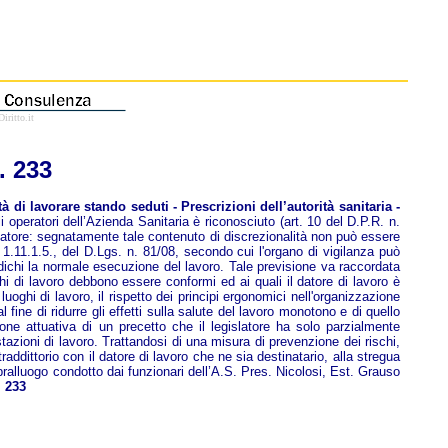
iritto.it
. 233
 di lavorare stando seduti - Prescrizioni dell’autorità sanitaria -
i operatori dell’Azienda Sanitaria è riconosciuto (art. 10 del D.P.R. n.
islatore: segnatamente tale contenuto di discrezionalità non può essere
o 1.11.1.5., del D.Lgs. n. 81/08, secondo cui l'organo di vigilanza può
udichi la normale esecuzione del lavoro. Tale previsione va raccordata
ghi di lavoro debbono essere conformi ed ai quali il datore di lavoro è
luoghi di lavoro, il rispetto dei principi ergonomici nell'organizzazione
 fine di ridurre gli effetti sulla salute del lavoro monotono e di quello
izione attuativa di un precetto che il legislatore ha solo parzialmente
tazioni di lavoro. Trattandosi di una misura di prevenzione dei rischi,
addittorio con il datore di lavoro che ne sia destinatario, alla stregua
pralluogo condotto dai funzionari dell’A.S. Pres. Nicolosi, Est. Grauso
. 233