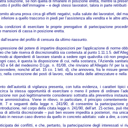
ltra soluzione, se non quella di rimanere in posizione eretta, mentre la presen
to il profilo dell’immagine – e degli stessi lavoratori, talora in parte retribuiti
rnito alcuna prova circa gli effetti negativi, sulla salute dei lavoratori, del 
nferiore a quello trascorso in piedi per l’assistenza alla vendita e le altre atti
a condizioni di esercitare le proprie prerogative di partecipazione procedime
 le mansioni di cassa in posizione eretta.
 dall’esame del profilo di censura da ultimo riassunto.
ressione del potere di impartire disposizioni per l'applicazione di norme obbliga
che tale riserva di discrezionalità sia contenuta al punto 1.11.1.5. dell’Allega
ia modo ai dipendenti di lavorare stando a sedere ogni qualvolta ciò non pregi
n ogni caso, è questa la disposizione di cui, nella sostanza, l’Azienda sanita
 63 e 64 del medesimo D.Lgs. n. 81/08, che rinviano all’Allegato IV per la spe
vvedere, nonché all’art. 15 co. 1 lett. d), che annovera, fra le misure general
ro, nella concezione dei posti di lavoro, nella scelta delle attrezzature e nella
to dell’autorità di vigilanza presenta, con tutta evidenza, i caratteri tipici 
circa la stessa opportunità di esercitare o meno il potere di ordinare l’a
ozione non può legittimamente considerarsi sottratta alla preventiva instaurazi
ne amministrativa. Viene in rilievo, in particolare, il principio correntement
artt. 7 e seguenti della legge n. 241/90, di consentire la partecipazione 
ntroduzione, nel corpo della citata legge n. 241/90, dell’art. 21-octies, può rite
ema di attività discrezionale – può ben essere impedita a posteriori, ma uni
ato in nessun caso diverso da quello in concreto adottato: vale a dire, a condi
icipata dei conflitti, e che, pertanto, la partecipazione degli interessati vi r