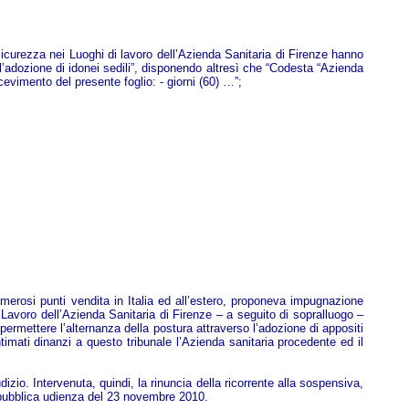
 Sicurezza nei Luoghi di lavoro dell’Azienda Sanitaria di Firenze hanno
o l’adozione di idonei sedili”, disponendo altresì che “Codesta “Azienda
evimento del presente foglio: - giorni (60) …”;
numerosi punti vendita in Italia ed all’estero, proponeva impugnazione
i Lavoro dell’Azienda Sanitaria di Firenze – a seguito di sopralluogo –
ermettere l’alternanza della postura attraverso l’adozione di appositi
ntimati dinanzi a questo tribunale l’Azienda sanitaria procedente ed il
izio. Intervenuta, quindi, la rinuncia della ricorrente alla sospensiva,
la pubblica udienza del 23 novembre 2010.