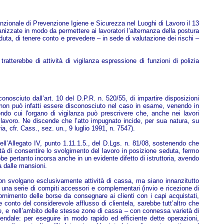
 Funzionale di Prevenzione Igiene e Sicurezza nel Luoghi di Lavoro il 13
ganizzate in modo da permettere ai lavoratori l’alternanza della postura
eduta, di tenere conto e prevedere – in sede di valutazione dei rischi –
ratterebbe di attività di vigilanza espressione di funzioni di polizia
conosciuto dall’art. 10 del D.P.R. n. 520/55, di impartire disposizioni
tà non può infatti essere disconosciuto nel caso in esame, venendo in
condo cui l'organo di vigilanza può prescrivere che, anche nei lavori
l lavoro. Ne discende che l’atto impugnato incide, per sua natura, su
ria, cfr. Cass., sez. un., 9 luglio 1991, n. 7547).
ell’Allegato IV, punto 1.11.1.5., del D.Lgs. n. 81/08, sostenendo che
tà di consentire lo svolgimento del lavoro in posizione seduta, fermo
bbe pertanto incorsa anche in un evidente difetto di istruttoria, avendo
sa dalle mansioni.
e non svolgano esclusivamente attività di cassa, ma siano innanzitutto
ere una serie di compiti accessori e complementari (invio e ricezione di
fornimento delle borse da consegnare ai clienti con i capi acquistati,
e conto del considerevole afflusso di clientela, sarebbe tutt’altro che
sse, e nell’ambito delle stesse zone di cassa – con connessa varietà di
ziendale: per eseguire in modo rapido ed efficiente dette operazioni,