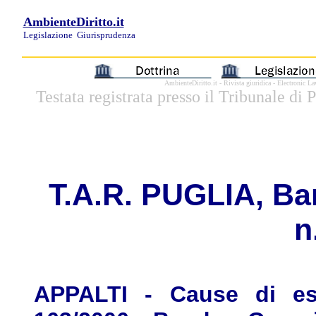
AmbienteDiritto.it
Legislazione
Giurisprudenza
AmbienteDiritto.it - Rivista giuridica - Electronic 
Testata registrata presso il Tribunale di
T.
A.R. PUGLIA, Bari
n
APPALTI - Cause di esc