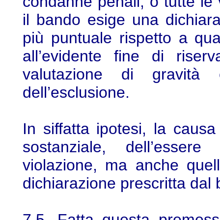
condanne penali, o tutte le v
il bando esige una dichiar
più puntuale rispetto a quan
all’evidente fine di riser
valutazione di gravità 
dell’esclusione.
In siffatta ipotesi, la caus
sostanziale, dell’esse
violazione, ma anche quel
dichiarazione prescritta dal
7.5. Fatta questa premess