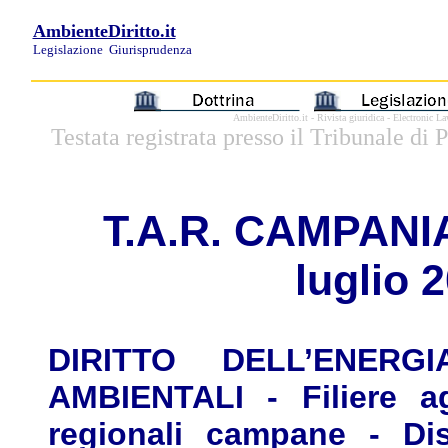
AmbienteDiritto.it
Legislazione
Giurisprudenza
AmbienteDiritto.it - Rivista giuridica - Electronic 
Testata registrata presso il Tribunale di
T.A.
R. CAMPANIA, 
luglio 
DIRITTO DELL’ENER
AMBIENTALI - Filiere ag
regionali campane - Dis