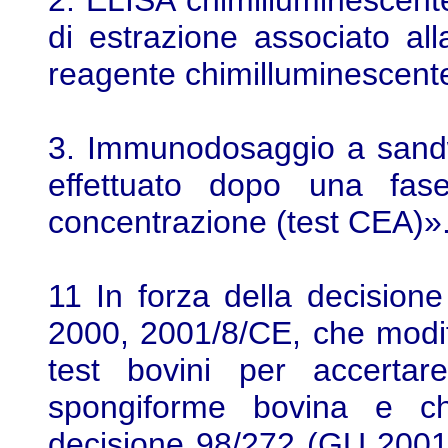
2. ELISA chimilluminescent
di estrazione associato al
reagente chimilluminescente
3. Immunodosaggio a sandw
effettuato dopo una fas
concentrazione (test CEA)»
11 In forza della decisio
2000, 2001/8/CE, che modif
test bovini per accertar
spongiforme bovina e ch
decisione 98/272 (GU 2001, 