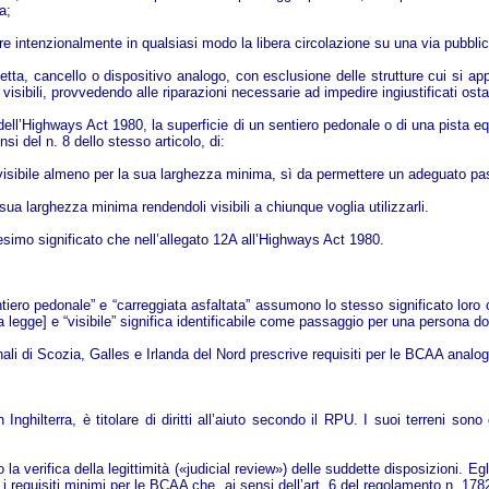
a;
ire intenzionalmente in qualsiasi modo la libera circolazione su una via pubblica
tta, cancello o dispositivo analogo, con esclusione delle strutture cui si app
isibili, provvedendo alle riparazioni necessarie ad impedire ingiustificati osta
 dell’Highways Act 1980, la superficie di un sentiero pedonale o di una pista eque
nsi del n. 8 dello stesso articolo, di:
tre visibile almeno per la sua larghezza minima, sì da permettere un adeguato p
 sua larghezza minima rendendoli visibili a chiunque voglia utilizzarli.
esimo significato che nell’allegato 12A all’Highways Act 1980.
entiero pedonale” e “carreggiata asfaltata” assumono lo stesso significato loro 
egge] e “visibile” significa identificabile come passaggio per una persona dot
ali di Scozia, Galles e Irlanda del Nord prescrive requisiti per le BCAA analogh
n Inghilterra, è titolare di diritti all’aiuto secondo il RPU. I suoi terreni so
a verifica della legittimità («judicial review») delle suddette disposizioni. Egli
ra i requisiti minimi per le BCAA che, ai sensi dell’art. 6 del regolamento n. 