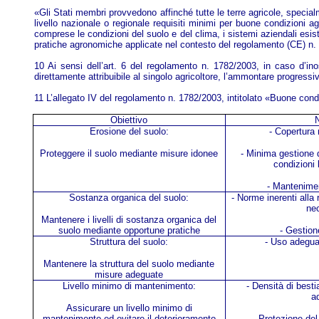
«Gli Stati membri provvedono affinché tutte le terre agricole, specia
livello nazionale o regionale requisiti minimi per buone condizioni ag
comprese le condizioni del suolo e del clima, i sistemi aziendali esisten
pratiche agronomiche applicate nel contesto del regolamento (CE) n. 1
10 Ai sensi dell’art. 6 del regolamento n. 1782/2003, in caso d’in
direttamente attribuibile al singolo agricoltore, l’ammontare progressivo
11 L’allegato IV del regolamento n. 1782/2003, intitolato «Buone condi
Obiettivo
Erosione del suolo:
- Copertura
Proteggere il suolo mediante misure idonee
- Minima gestione de
condizioni 
- Mantenimen
Sostanza organica del suolo:
- Norme inerenti alla 
ne
Mantenere i livelli di sostanza organica del
suolo mediante opportune pratiche
- Gestion
Struttura del suolo:
- Uso adegua
Mantenere la struttura del suolo mediante
misure adeguate
Livello minimo di mantenimento:
- Densità di best
a
Assicurare un livello minimo di
mantenimento ed evitare il deterioramento
- Protezione de