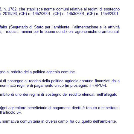
03, n. 1782, che stabilisce norme comuni relative ai regimi di sostegno
E) n. 2019/93, (CE) n. 1452/2001, (CE) n. 1453/2001, (CE) n. 1454/2001,
rs (Segretario di Stato per l’ambiente, l’alimentazione e le attività
ese, i requisiti minimi per le buone condizioni agronomiche e ambientali
gno al reddito della politica agricola comune.
i di sostegno al reddito della politica agricola comune finanziati dalla
enominato regime di pagamento unico (in prosieguo: il «RPU»).
bito di uno dei regimi di sostegno del reddito elencati nell’allegato I
gni agricoltore beneficiario di pagamenti diretti è tenuto a rispettare i
l’articolo 5».
lla normativa comunitaria in diversi campi fra cui quello dell’ambiente.