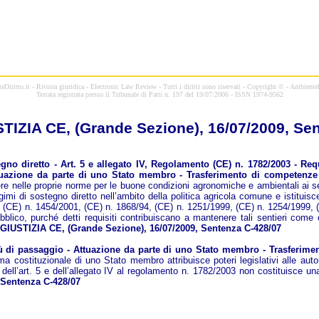
Diritto.it - Rivista giuridica - Electronic Law Review -
Tutti i diritti sono riservati - Copyright © - AmbienteD
Testata registrata presso il Tribunale di Patti n. 197 del 19/07/2006 - ISSN 1974-9562
IZIA CE, (Grande Sezione), 16/07/2009, Se
no diretto - Art. 5 e allegato IV, Regolamento (CE) n. 1782/2003 - Re
ttuazione da parte di uno Stato membro - Trasferimento di competenze 
elle proprie norme per le buone condizioni agronomiche e ambientali ai sensi
mi di sostegno diretto nell’ambito della politica agricola comune e istituisce
 (CE) n. 1454/2001, (CE) n. 1868/94, (CE) n. 1251/1999, (CE) n. 1254/1999, (
bblico, purché detti requisiti contribuiscano a mantenere tali sentieri come 
IUSTIZIA CE, (Grande Sezione), 16/07/2009, Sentenza C-428/07
 di passaggio - Attuazione da parte di uno Stato membro - Trasferimen
a costituzionale di uno Stato membro attribuisce poteri legislativi alle auto
dell’art. 5 e dell’allegato IV al regolamento n. 1782/2003 non costituisce una
 Sentenza C-428/07