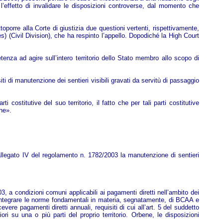
 l’effetto di invalidare le disposizioni controverse, dal momento che
orre alla Corte di giustizia due questioni vertenti, rispettivamente,
) (Civil Division), che ha respinto l’appello. Dopodiché la High Court
enza ad agire sull’intero territorio dello Stato membro allo scopo di
i di manutenzione dei sentieri visibili gravati da servitù di passaggio
ostitutive del suo territorio, il fatto che per tali parti costitutive
one».
allegato IV del regolamento n. 1782/2003 la manutenzione di sentieri
3, a condizioni comuni applicabili ai pagamenti diretti nell’ambito dei
d integrare le norme fondamentali in materia, segnatamente, di BCAA e
cevere pagamenti diretti annuali, requisiti di cui all’art. 5 del suddetto
i su una o più parti del proprio territorio. Orbene, le disposizioni