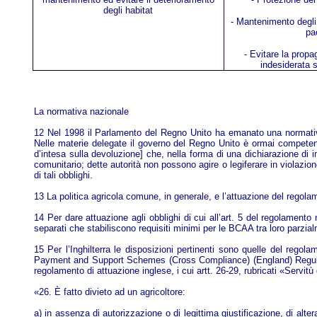
degli habitat
- Mantenimento degli 
pa
- Evitare la prop
indesiderata su
La normativa nazionale
12 Nel 1998 il Parlamento del Regno Unito ha emanato una normativa v
Nelle materie delegate il governo del Regno Unito è ormai competen
d’intesa sulla devoluzione] che, nella forma di una dichiarazione di im
comunitario; dette autorità non possono agire o legiferare in violazio
di tali obblighi.
13 La politica agricola comune, in generale, e l’attuazione del regola
14 Per dare attuazione agli obblighi di cui all’art. 5 del regolamento
separati che stabiliscono requisiti minimi per le BCAA tra loro parzia
15 Per l’Inghilterra le disposizioni pertinenti sono quelle del reg
Payment and Support Schemes (Cross Compliance) (England) Regulation
regolamento di attuazione inglese, i cui artt. 26-29, rubricati «Servi
«26. È fatto divieto ad un agricoltore:
a) in assenza di autorizzazione o di legittima giustificazione, di alte