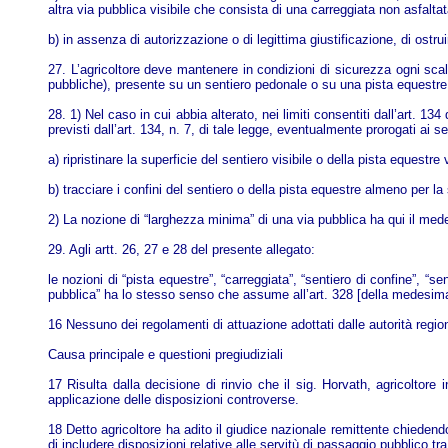
altra via pubblica visibile che consista di una carreggiata non asfaltat
b) in assenza di autorizzazione o di legittima giustificazione, di ostru
27. L’agricoltore deve mantenere in condizioni di sicurezza ogni scale
pubbliche), presente su un sentiero pedonale o su una pista equestre v
28. 1) Nel caso in cui abbia alterato, nei limiti consentiti dall’art. 134
previsti dall’art. 134, n. 7, di tale legge, eventualmente prorogati ai se
a) ripristinare la superficie del sentiero visibile o della pista eques
b) tracciare i confini del sentiero o della pista equestre almeno per la
2) La nozione di “larghezza minima” di una via pubblica ha qui il med
29. Agli artt. 26, 27 e 28 del presente allegato:
le nozioni di “pista equestre”, “carreggiata”, “sentiero di confine”, “s
pubblica” ha lo stesso senso che assume all’art. 328 [della medesima l
16 Nessuno dei regolamenti di attuazione adottati dalle autorità region
Causa principale e questioni pregiudiziali
17 Risulta dalla decisione di rinvio che il sig. Horvath, agricoltore i
applicazione delle disposizioni controverse.
18 Detto agricoltore ha adito il giudice nazionale remittente chiedendo l
di includere disposizioni relative alle servitù di passaggio pubblico t