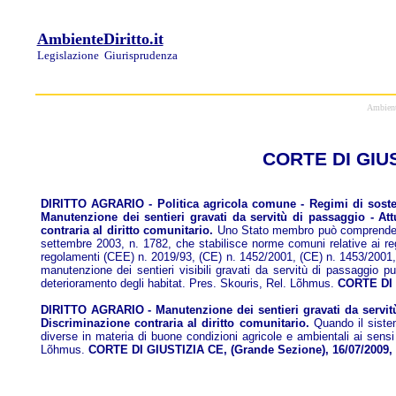
AmbienteDiritto.it
Legislazione
Giurisprudenza
Ambiente
CORTE DI GIUST
DIRITTO AGRARIO - Politica agricola comune - Regimi di sosteg
Manutenzione dei sentieri gravati da servitù di passaggio - A
contraria al diritto comunitario.
Uno Stato membro può comprendere n
settembre 2003, n. 1782, che stabilisce norme comuni relative ai regi
regolamenti (CEE) n. 2019/93, (CE) n. 1452/2001, (CE) n. 1453/2001,
manutenzione dei sentieri visibili gravati da servitù di passaggio pu
deterioramento degli habitat. Pres. Skouris, Rel. Lõhmus.
CORTE DI G
DIRITTO AGRARIO - Manutenzione dei sentieri gravati da servitù
Discriminazione contraria al diritto comunitario.
Quando il sistem
diverse in materia di buone condizioni agricole e ambientali ai sensi 
Lõhmus.
CORTE DI GIUSTIZIA CE, (Grande Sezione), 16/07/2009,