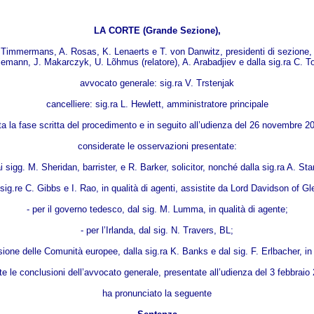
LA CORTE (Grande Sezione),
 Timmermans, A. Rosas, K. Lenaerts e T. von Danwitz, presidenti di sezione, d
iemann, J. Makarczyk, U. Lõhmus (relatore), A. Arabadjiev e dalla sig.ra C. Toa
avvocato generale: sig.ra V. Trstenjak
cancelliere: sig.ra L. Hewlett, amministratore principale
ta la fase scritta del procedimento e in seguito all’udienza del 26 novembre 2
considerate le osservazioni presentate:
 sigg. M. Sheridan, barrister, e R. Barker, solicitor, nonché dalla sig.ra A. Sta
 sig.re C. Gibbs e I. Rao, in qualità di agenti, assistite da Lord Davidson of 
- per il governo tedesco, dal sig. M. Lumma, in qualità di agente;
- per l’Irlanda, dal sig. N. Travers, BL;
ione delle Comunità europee, dalla sig.ra K. Banks e dal sig. F. Erlbacher, in q
te le conclusioni dell’avvocato generale, presentate all’udienza del 3 febbraio
ha pronunciato la seguente