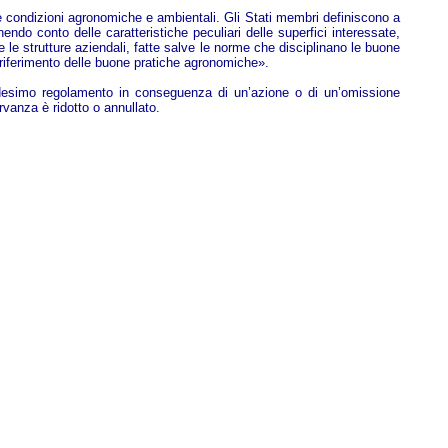
ne condizioni agronomiche e ambientali. Gli Stati membri definiscono a
endo conto delle caratteristiche peculiari delle superfici interessate,
i e le strutture aziendali, fatte salve le norme che disciplinano le buone
 riferimento delle buone pratiche agronomiche».
 medesimo regolamento in conseguenza di un’azione o di un’omissione
ervanza è ridotto o annullato.