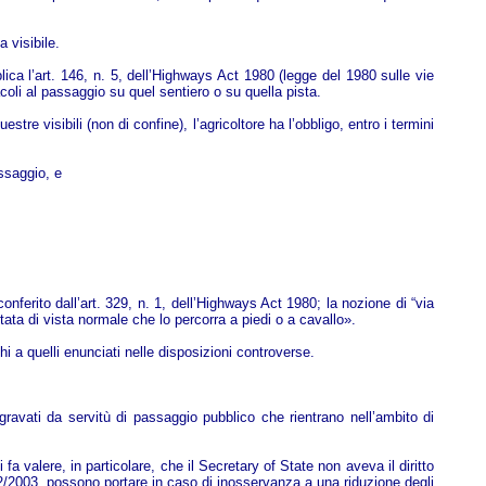
 visibile.
lica l’art. 146, n. 5, dell’Highways Act 1980 (legge del 1980 sulle vie
coli al passaggio su quel sentiero o su quella pista.
stre visibili (non di confine), l’agricoltore ha l’obbligo, entro i termini
assaggio, e
conferito dall’art. 329, n. 1, dell’Highways Act 1980; la nozione di “via
ata di vista normale che lo percorra a piedi o a cavallo».
i a quelli enunciati nelle disposizioni controverse.
no gravati da servitù di passaggio pubblico che rientrano nell’ambito di
 fa valere, in particolare, che il Secretary of State non aveva il diritto
1782/2003, possono portare in caso di inosservanza a una riduzione degli