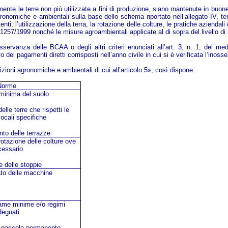
lmente le terre non più utilizzate a fini di produzione, siano mantenute in buo
ronomiche e ambientali sulla base dello schema riportato nell’allegato IV, ten
ti, l’utilizzazione della terra, la rotazione delle colture, le pratiche aziendal
257/1999 nonché le misure agroambientali applicate al di sopra del livello di
osservanza delle BCAA o degli altri criteri enunciati all’art. 3, n. 1, del
 dei pagamenti diretti corrisposti nell’anno civile in cui si è verificata l’inoss
zioni agronomiche e ambientali di cui all’articolo 5», così dispone:
Norme
 minima del suolo
lle terre che rispetti le
locali specifiche
to delle terrazze
rotazione delle colture ove
cessario
e delle stoppie
to delle macchine
iame minime e/o regimi
deguati
l pascolo permanente