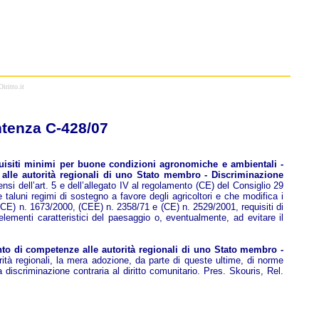
iritto.it
ntenza C-428/07
quisiti minimi per buone condizioni agronomiche e ambientali -
alle autorità regionali di uno Stato membro - Discriminazione
 dell’art. 5 e dell’allegato IV al regolamento (CE) del Consiglio 29
 taluni regimi di sostegno a favore degli agricoltori e che modifica i
CE) n. 1673/2000, (CEE) n. 2358/71 e (CE) n. 2529/2001, requisiti di
elementi caratteristici del paesaggio o, eventualmente, ad evitare il
to di competenze alle autorità regionali di uno Stato membro -
rità regionali, la mera adozione, da parte di queste ultime, di norme
 discriminazione contraria al diritto comunitario. Pres. Skouris, Rel.