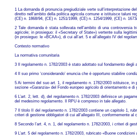
1 La domanda di pronuncia pregiudiziale verte sull’interpretazione del
diretto nell’ambito della politica agricola comune e istituisce taluni
(CE) n. 1868/94, (CE) n. 1251/1999, (CE) n. 1254/1999, (CE) n. 1673
2 Tale domanda è stata sollevata nell’ambito di una controversia tra
agricole; in prosieguo: il «Secretary of State») vertente sulla legitti
(in prosieguo: le «BCAA»), di cui all’art. 5 e all’allegato IV del regol
Contesto normativo
La normativa comunitaria
3 Il regolamento n. 1782/2003 è stato adottato sul fondamento degli 
4 Il suo primo ‘considerando’ enuncia che è opportuno stabilire condizi
5 Ai termini del suo art. 1, il regolamento n. 1782/2003 istituisce, in
sezione «Garanzia» del Fondo europeo agricolo di orientamento e di 
6 L’art. 2, lett. d), del regolamento n. 1782/2003 definisce un pagame
del medesimo regolamento. Il RPU è compreso in tale allegato.
7 Il titolo II del regolamento n. 1782/2003 contiene un capitolo 1, rubr
criteri di gestione obbligatori di cui all’allegato III, conformemente al
8 Secondo l’art. 4, n. 1, del regolamento n. 1782/2003, i criteri di ges
9 L’art. 5 del regolamento n. 1782/2003, rubricato «Buone condizioni