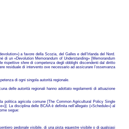
volution») a favore della Scozia, del Galles e dell’Irlanda del Nord.
a nonché di un «Devolution Memorandum of Understanding» [Memorandum
le rispettive sfere di competenza degli obblighi discendenti dal diritto
otere residuale di intervento ove necessario ad assicurare l’osservanza
petenza di ogni singola autorità regionale.
scuna delle autorità regionali hanno adottato regolamenti di attuazione
ella politica agricola comune [The Common Agricultural Policy Single
]. La disciplina delle BCAA è definita nell’allegato («Schedule») al
 come segue:
entiero pedonale visibile, di una pista equestre visibile o di qualsiasi