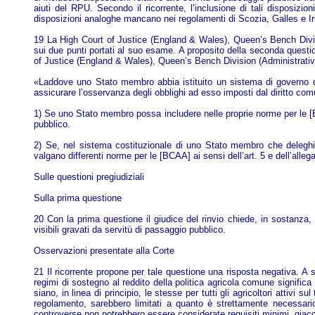
aiuti del RPU. Secondo il ricorrente, l’inclusione di tali disposizi
disposizioni analoghe mancano nei regolamenti di Scozia, Galles e Ir
19 La High Court of Justice (England & Wales), Queen’s Bench Divisio
sui due punti portati al suo esame. A proposito della seconda questio
of Justice (England & Wales), Queen’s Bench Division (Administrative C
«Laddove uno Stato membro abbia istituito un sistema di governo dece
assicurare l’osservanza degli obblighi ad esso imposti dal diritto com
1) Se uno Stato membro possa includere nelle proprie norme per le [BCA
pubblico.
2) Se, nel sistema costituzionale di uno Stato membro che deleghi a p
valgano differenti norme per le [BCAA] ai sensi dell’art. 5 e dell’alle
Sulle questioni pregiudiziali
Sulla prima questione
20 Con la prima questione il giudice del rinvio chiede, in sostanza
visibili gravati da servitù di passaggio pubblico.
Osservazioni presentate alla Corte
21 Il ricorrente propone per tale questione una risposta negativa. A s
regimi di sostegno al reddito della politica agricola comune signifi
siano, in linea di principio, le stesse per tutti gli agricoltori attivi 
regolamento, sarebbero limitati a quanto è strettamente necessario 
controverse non potrebbero essere considerate requisiti minimi, giacc