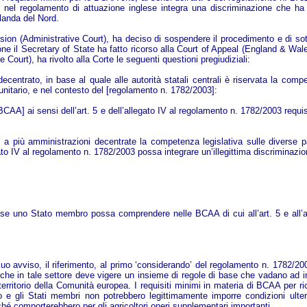
oni nel regolamento di attuazione inglese integra una discriminazione che ha
landa del Nord.
n (Administrative Court), ha deciso di sospendere il procedimento e di sottop
ne il Secretary of State ha fatto ricorso alla Court of Appeal (England & Wales
ourt), ha rivolto alla Corte le seguenti questioni pregiudiziali:
ntrato, in base al quale alle autorità statali centrali è riservata la compet
unitario, e nel contesto del [regolamento n. 1782/2003]:
A] ai sensi dell’art. 5 e dell’allegato IV al regolamento n. 1782/2003 requisit
iù amministrazioni decentrate la competenza legislativa sulle diverse parti c
gato IV al regolamento n. 1782/2003 possa integrare un’illegittima discriminazi
, se uno Stato membro possa comprendere nelle BCAA di cui all’art. 5 e all’
uo avviso, il riferimento, al primo ‘considerando’ del regolamento n. 1782/200
ca che in tale settore deve vigere un insieme di regole di base che vadano a
sul territorio della Comunità europea. I requisiti minimi in materia di BCAA per ri
e gli Stati membri non potrebbero legittimamente imporre condizioni ulterior
hé comporterebbero per gli agricoltori oneri supplementari importanti.