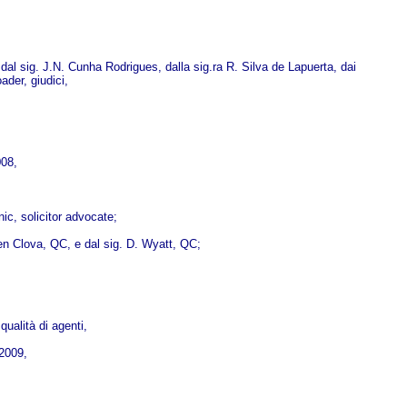
al sig. J.N. Cunha Rodrigues, dalla sig.ra R. Silva de Lapuerta, dai
der, giudici,
008,
nic, solicitor advocate;
Glen Clova, QC, e dal sig. D. Wyatt, QC;
ualità di agenti,
 2009,