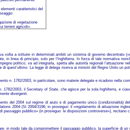
elementi caratteristici del
esaggio
agazione di vegetazione
i terreni agricoli».
olta a istituire in determinati ambiti un sistema di governo decentrato («de
te, in linea di principio, solo per l’Inghilterra. In forza di tale normativ
pegno politico, va ad integrarla, spetta alle autorità regionali l’attuazione nel
ne di quest’ultimo. La legge di delega riserva ai ministri del Regno Unito un p
mento n. 1782/2003, in particolare, sono materie delegate e ricadono nella com
 n. 1782/2003, il Secretary of State, che agisce per la sola Inghilterra, e cia
lmente divergenti.
olamento del 2004 sul regime di aiuto e di pagamento unico (condizionalità) d
s 2004 (SI 2004/3196; in prosieguo: il «regolamento di attuazione inglese»)
tù di passaggio pubblico» (in prosieguo: le disposizioni controverse»), recitano
rare, in modo tale da compromettere il passaggio pubblico, la superficie di un s