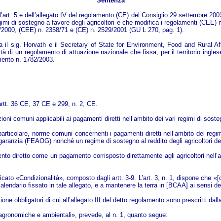
Sentenza
l’art. 5 e dell’allegato IV del regolamento (CE) del Consiglio 29 settembre 20
 regimi di sostegno a favore degli agricoltori e che modifica i regolamenti (CE
/2000, (CEE) n. 2358/71 e (CE) n. 2529/2001 (GU L 270, pag. 1).
 il sig. Horvath e il Secretary of State for Environment, Food and Rural Affai
mità di un regolamento di attuazione nazionale che fissa, per il territorio ingl
amento n. 1782/2003.
artt. 36 CE, 37 CE e 299, n. 2, CE.
oni comuni applicabili ai pagamenti diretti nell’ambito dei vari regimi di soste
 particolare, norme comuni concernenti i pagamenti diretti nell’ambito dei regim
garanzia (FEAOG) nonché un regime di sostegno al reddito degli agricoltori d
nto diretto come un pagamento corrisposto direttamente agli agricoltori nell’am
icato «Condizionalità», composto dagli artt. 3-9. L’art. 3, n. 1, dispone che «[o]
 calendario fissato in tale allegato, e a mantenere la terra in [BCAA] ai sensi del
tione obbligatori di cui all’allegato III del detto regolamento sono prescritti da
 agronomiche e ambientali», prevede, al n. 1, quanto segue: