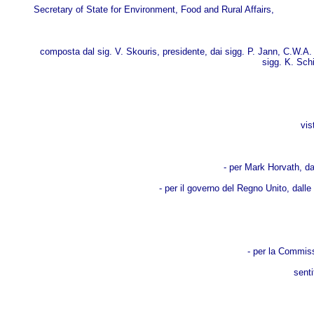
Secretary of State for Environment, Food and Rural Affairs,
composta dal sig. V. Skouris, presidente, dai sigg. P. Jann, C.W.A.
sigg. K. Sch
vis
- per Mark Horvath, dai
- per il governo del Regno Unito, dalle
- per la Commiss
senti