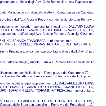
sentata e difesa dagli Avv. Carla Bernecoli e Licia Paparella con
lo Malinconico con domicilio eletto in Roma piazza dei Caprettari
esa dall’Avv. Alessio Petretti con domicilio eletto in Roma via
ei rispettivi rappresentanti legali p.t., DALL'ARMELLINA
AZIOTTO FRANCO, GRAZIOTTO OTTORINO, GRAZIOTTO NELLO,
i e difesi dagli Avv. Alessio Petretti e Gianluigi Ceruti con
TINA, ZANAICA FRANCESCA, tutti non costituiti;
IO, MINISTERO DELLE INFRASTRUTTURE E DEI TRASPORTI, in
unta Provinciale, entrambe rappresentate e difese dagli Avv. Chiara
vv.ti Alfredo Biagini, Angelo Clarizia e Romano Morra con domicilio
conico con domicilio eletto in Roma piazza dei Caprettari n.70;
essio Petretti con domicilio eletto in Roma via degli Scipioni n.
spettivi legali rappresentanti p.t., DALL'ARMELLINA LUIGI,
IOTTO FRANCO, GRAZIOTTO OTTORINO, GRAZIOTTO NELLO,
TOFFANIN ELSA, TOFFANIN PATRIZIA, tutti rappresentati e
NISTERO DELL'AMBIENTE E DELLA TUTELA DEL TERRITORIO,
nerale dello Stato con domicilio in Roma via dei Portoghesi n. 12;