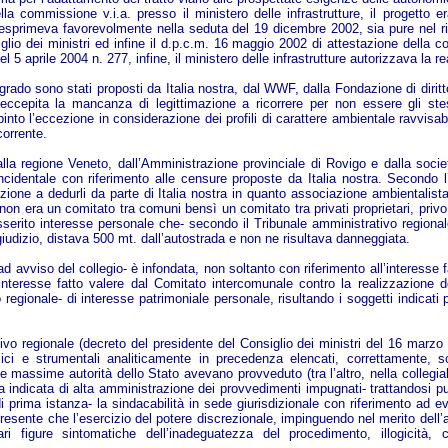
della commissione v.i.a. presso il ministero delle infrastrutture, il progett
esprimeva favorevolmente nella seduta del 19 dicembre 2002, sia pure nel rin
io dei ministri ed infine il d.p.c.m. 16 maggio 2002 di attestazione della co
 aprile 2004 n. 277, infine, il ministero delle infrastrutture autorizzava la re
o grado sono stati proposti da Italia nostra, dal WWF, dalla Fondazione di dir
a eccepita la mancanza di legittimazione a ricorrere per non essere gli stess
to l’eccezione in considerazione dei profili di carattere ambientale ravvisabili 
corrente.
lo dalla regione Veneto, dall’Amministrazione provinciale di Rovigo e dalla s
incidentale con riferimento alle censure proposte da Italia nostra. Secondo l
imazione a dedurli da parte di Italia nostra in quanto associazione ambientalis
on era un comitato tra comuni bensì un comitato tra privati proprietari, privo
asserito interesse personale che- secondo il Tribunale amministrativo regionale-
l giudizio, distava 500 mt. dall’autostrada e non ne risultava danneggiata.
 avviso del collegio- è infondata, non soltanto con riferimento all’interesse fat
interesse fatto valere dal Comitato intercomunale contro la realizzazione de
egionale- di interesse patrimoniale personale, risultando i soggetti indicati p
vo regionale (decreto del presidente del Consiglio dei ministri del 16 marzo 2
ici e strumentali analiticamente in precedenza elencati, correttamente, so
i le massime autorità dello Stato avevano provveduto (tra l’altro, nella colleg
ra indicata di alta amministrazione dei provvedimenti impugnati- trattandosi pu
 prima istanza- la sindacabilità in sede giurisdizionale con riferimento ad eve
e presente che l’esercizio del potere discrezionale, impinguendo nel merito del
 figure sintomatiche dell’inadeguatezza del procedimento, illogicità, contr