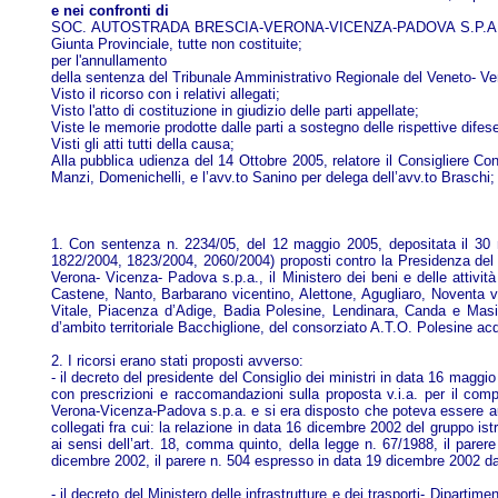
e nei confronti di
SOC. AUTOSTRADA BRESCIA-VERONA-VICENZA-PADOVA S.P.A., POLIMER
Giunta Provinciale, tutte non costituite;
per l'annullamento
della sentenza del Tribunale Amministrativo Regionale del Veneto- Ve
Visto il ricorso con i relativi allegati;
Visto l'atto di costituzione in giudizio delle parti appellate;
Viste le memorie prodotte dalle parti a sostegno delle rispettive difes
Visti gli atti tutti della causa;
Alla pubblica udienza del 14 Ottobre 2005, relatore il Consigliere Cons.
Manzi, Domenichelli, e l’avv.to Sanino per delega dell’avv.to Braschi;
1. Con sentenza n. 2234/05, del 12 maggio 2005, depositata il 30 ma
1822/2004, 1823/2004, 2060/2004) proposti contro la Presidenza del Cons
Verona- Vicenza- Padova s.p.a., il Ministero dei beni e delle attivi
Castene, Nanto, Barbarano vicentino, Alettone, Agugliaro, Noventa 
Vitale, Piacenza d’Adige, Badia Polesine, Lendinara, Canda e Masi, 
d’ambito territoriale Bacchiglione, del consorziato A.T.O. Polesine acqu
2. I ricorsi erano stati proposti avverso:
- il decreto del presidente del Consiglio dei ministri in data 16 maggi
con prescrizioni e raccomandazioni sulla proposta v.i.a. per il comp
Verona-Vicenza-Padova s.p.a. e si era disposto che poteva essere autoriz
collegati fra cui: la relazione in data 16 dicembre 2002 del gruppo istr
ai sensi dell’art. 18, comma quinto, della legge n. 67/1988, il pare
dicembre 2002, il parere n. 504 espresso in data 19 dicembre 2002 dall
- il decreto del Ministero delle infrastrutture e dei trasporti- Dipartimen