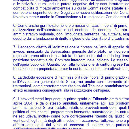
e le attività culturali ed un parere negativo del gruppo istruttore 
compatibilità d’impatto ambientale su cui la Commissione statale si 
competenti soprintendenze. Seguivano nuove deliberazioni del Consigl
favorevolmente anche la Commissione v.i.a. regionale. Con decreto del 5
6. Come anche già rilevato nelle premesse di fatto, i ricorsi di prim
realizzazione dell’autostrada; e nei confronti dei ricorrenti è stat
amministrativo regionale, con l’impugnata sentenza, ha, tuttavia, respin
dedotto dalla fondazione di diritto inglese e dal Comitato di cittadini ri
7. L’eccepito difetto di legittimazione è ripreso nell’atto di appel
invece, rinunziata dall’Avvocatura generale dello Stato nel ricorso 
regionale erano attinenti alla tutela dell’ambiente; dal che la legitt
posizione soggettiva del Comitato intercomunale indicato. Lo stesso n
dell’opera pubblica. Quanto, poi, alla fondazione di diritto inglese l’
fondazione era proprietaria, e per la cui tutela l’ente si era attivato a
8. La dedotta eccezione d’inammissibilità dei ricorsi di primo grado - ad
dell’Avvocatura generale dello Stato, ma anche con riferimento all’
trattandosi- come correttamente ritenuto dal Tribunale amministrativo r
effetti economici conseguenti alla realizzazione dell’opera.
9. I provvedimenti impugnati in primo grado al Tribunale amministrati
aprile 2004) e dallo stesso annullati, unitamente agli atti prodrom
amministrazione. Si era trattato, infatti, di provvedimenti con i qual
politica di realizzare il programmato intervento autostradale. La natu
ne escludeva, inoltre- come pure correttamente ritenuto dai giudici di
verifica di legittimità degli atti medesimi, occorreva, tuttavia, tener
affetto ictu oculi dal vizio di eccesso di potere nelle particolari