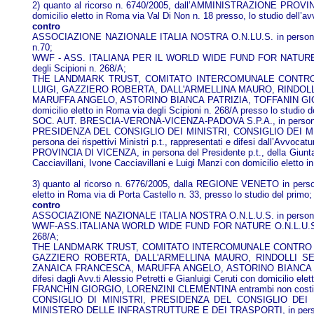
2) quanto al ricorso n. 6740/2005, dall’AMMINISTRAZIONE PROVINCIA
domicilio eletto in Roma via Val Di Non n. 18 presso, lo studio dell’a
contro
ASSOCIAZIONE NAZIONALE ITALIA NOSTRA O.N.LU.S. in persona del suo
n.70;
WWF - ASS. ITALIANA PER IL WORLD WIDE FUND FOR NATURE ONLUS, in
degli Scipioni n. 268/A;
THE LANDMARK TRUST, COMITATO INTERCOMUNALE CONTRO LA RE
LUIGI, GAZZIERO ROBERTA, DALL'ARMELLINA MAURO, RINDO
MARUFFA ANGELO, ASTORINO BIANCA PATRIZIA, TOFFANIN GIOVANNI,
domicilio eletto in Roma via degli Scipioni n. 268/A presso lo studio d
SOC. AUT. BRESCIA-VERONA-VICENZA-PADOVA S.P.A., in persona d
PRESIDENZA DEL CONSIGLIO DEI MINISTRI, CONSIGLIO DEI M
persona dei rispettivi Ministri p.t., rappresentati e difesi dall’Avvoca
PROVINCIA DI VICENZA, in persona del Presidente p.t., della Giunta 
Cacciavillani, Ivone Cacciavillani e Luigi Manzi con domicilio eletto i
3) quanto al ricorso n. 6776/2005, dalla REGIONE VENETO in persona 
eletto in Roma via di Porta Castello n. 33, presso lo studio del primo;
contro
ASSOCIAZIONE NAZIONALE ITALIA NOSTRA O.N.L.U.S. in persona del suo
WWF-ASS.ITALIANA WORLD WIDE FUND FOR NATURE O.N.L.U.S. in persona
268/A;
THE LANDMARK TRUST, COMITATO INTERCOMUNALE CONTRO LA REAL
GAZZIERO ROBERTA, DALL'ARMELLINA MAURO, RINDOLLI 
ZANAICA FRANCESCA, MARUFFA ANGELO, ASTORINO BIANCA PAT
difesi dagli Avv.ti Alessio Petretti e Gianluigi Ceruti con domicilio ele
FRANCHIN GIORGIO, LORENZINI CLEMENTINA entrambi non costitu
CONSIGLIO DI MINISTRI, PRESIDENZA DEL CONSIGLIO DEI 
MINISTERO DELLE INFRASTRUTTURE E DEI TRASPORTI, in persona dei ris