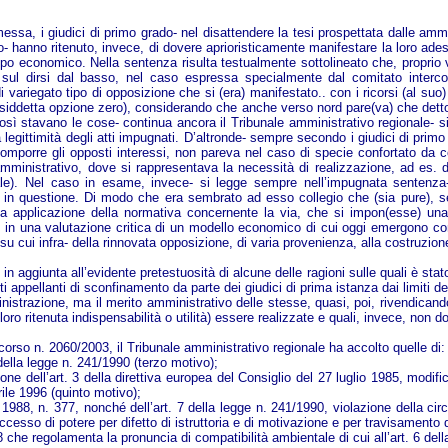
ssa, i giudici di primo grado- nel disattendere la tesi prospettata dalle ammin
to- hanno ritenuto, invece, di dovere aprioristicamente manifestare la loro ades
uppo economico. Nella sentenza risulta testualmente sottolineato che, proprio v
ul dirsi dal basso, nel caso espressa specialmente dal comitato intercom
variegato tipo di opposizione che si (era) manifestato.. con i ricorsi (al su
cosiddetta opzione zero), considerando che anche verso nord pare(va) che detto
osì stavano le cose- continua ancora il Tribunale amministrativo regionale- si 
ella legittimità degli atti impugnati. D’altronde- sempre secondo i giudici di pr
comporre gli opposti interessi, non pareva nel caso di specie confortato da con
e amministrativo, dove si rappresentava la necessità di realizzazione, ad es.
nziale). Nel caso in esame, invece- si legge sempre nell’impugnata sentenza- 
nto in questione. Di modo che era sembrato ad esso collegio che (sia pure),
rretta applicazione della normativa concernente la via, che si impon(esse) una
, e in una valutazione critica di un modello economico di cui oggi emergono co
e, su cui infra- della rinnovata opposizione, di varia provenienza, alla costruzi
in aggiunta all’evidente pretestuosità di alcune delle ragioni sulle quali è sta
ti appellanti di sconfinamento da parte dei giudici di prima istanza dai limiti 
inistrazione, ma il merito amministrativo delle stesse, quasi, poi, rivendicand
ro ritenuta indispensabilità o utilità) essere realizzate e quali, invece, non d
icorso n. 2060/2003, il Tribunale amministrativo regionale ha accolto quelle di:
della legge n. 241/1990 (terzo motivo);
ione dell’art. 3 della direttiva europea del Consiglio del 27 luglio 1985, modif
rile 1996 (quinto motivo);
1988, n. 377, nonché dell’art. 7 della legge n. 241/1990, violazione della cir
esso di potere per difetto di istruttoria e di motivazione e per travisamento d
he regolamenta la pronuncia di compatibilità ambientale di cui all’art. 6 dell