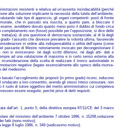
istrazioni resistenti e relativa ad un’asserita insindacabilità (perché
ione alla soluzione implicante la necessità della tutela dell’ambiente,
alutando tale tipo di approccio, gli organi competenti- posti di fronte
unale, che in passato era riuscita, a quanto pare, a bloccare il
o) esame, avrebbero dovuto quanto meno porsi il dubbio di fondo circa
 completamento non (fosse) possibile per l’opposizione, si dice delle
tratta(va)..di una questione di democrazia sostanziale, al di là degli
imo grado- l’assunto che dovesse prevalere la volontà ultima, favorevole
siderazioni in ordine alla indispensabilità o utilità dell’opera (come
 del passante di Mestre notoriamente invocato per decongestionare il
non si evincevano- né dagli scritti difensivi, né dagli atti- dati e
 sempre ad una valutazione di massima e in certo senso esterna alla
 riconsiderazione della scelta di realizzare il tronco autostradale in
nnotazioni negative (legate essenzialmente allo spreco della risorsa-
one del medesimo.
to basato l’accoglimento dei proposti (in primo grado) ricorsi, inducono
del sindacato a loro consentito, avendo gli stessi inteso censurare, non
o il ruolo di tutore oggettivo del merito amministrativo cui competeva
ovessero essere eseguite, perché prive di detti requisiti.
icata dall’art. 1, punto 5, della direttiva europea 97/11/CE del 3 marzo
colare del ministero dell’ambiente 7 ottobre 1996, n. 15208,violazione
ei fatti (nono motivo);
a legge 8 luglio 1986, n. 349 (sedicesimo motivo).