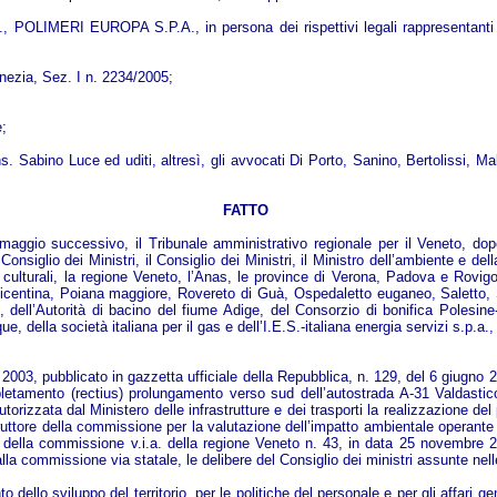
I EUROPA S.P.A., in persona dei rispettivi legali rappresentanti p.t
nezia, Sez. I n. 2234/2005;
e;
 Sabino Luce ed uditi, altresì, gli avvocati Di Porto, Sanino, Bertolissi, Malin
FATTO
ggio successivo, il Tribunale amministrativo regionale per il Veneto, dopo a
iglio dei Ministri, il Consiglio dei Ministri, il Ministro dell’ambiente e della
tà culturali, la regione Veneto, l’Anas, le province di Verona, Padova e Rovi
vicentina, Poiana maggiore, Rovereto di Guà, Ospedaletto euganeo, Saletto,
dell’Autorità di bacino del fiume Adige, del Consorzio di bonifica Polesine
e, della società italiana per il gas e dell’I.E.S.-italiana energia servizi s.p.a.
o 2003, pubblicato in gazzetta ufficiale della Repubblica, n. 129, del 6 giugno 
letamento (rectius) prolungamento verso sud dell’autostrada A-31 Valdastico,
zata dal Ministero delle infrastrutture e dei trasporti la realizzazione del pro
uttore della commissione per la valutazione dell’impatto ambientale operante pre
re della commissione v.i.a. della regione Veneto n. 43, in data 25 novembre 2
a commissione via statale, le delibere del Consiglio dei ministri assunte nell
to dello sviluppo del territorio, per le politiche del personale e per gli affari g