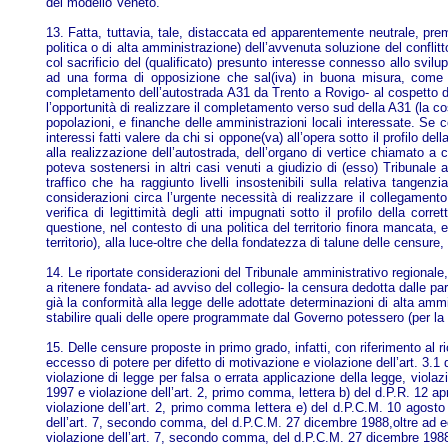
del modello Veneto.
13. Fatta, tuttavia, tale, distaccata ed apparentemente neutrale, preme
politica o di alta amministrazione) dell’avvenuta soluzione del conflit
col sacrificio del (qualificato) presunto interesse connesso allo svil
ad una forma di opposizione che sal(iva) in buona misura, come s
completamento dell’autostrada A31 da Trento a Rovigo- al cospetto di 
l’opportunità di realizzare il completamento verso sud della A31 (la 
popolazioni, e finanche delle amministrazioni locali interessate. Se c
interessi fatti valere da chi si oppone(va) all’opera sotto il profilo d
alla realizzazione dell’autostrada, dell’organo di vertice chiamato a 
poteva sostenersi in altri casi venuti a giudizio di (esso) Tribunal
traffico che ha raggiunto livelli insostenibili sulla relativa tange
considerazioni circa l’urgente necessità di realizzare il collegame
verifica di legittimità degli atti impugnati sotto il profilo della co
questione, nel contesto di una politica del territorio finora mancata
territorio), alla luce-oltre che della fondatezza di talune delle censur
14. Le riportate considerazioni del Tribunale amministrativo regionale, 
a ritenere fondata- ad avviso del collegio- la censura dedotta dalle par
già la conformità alla legge delle adottate determinazioni di alta amm
stabilire quali delle opere programmate dal Governo potessero (per la lo
15. Delle censure proposte in primo grado, infatti, con riferimento al r
eccesso di potere per difetto di motivazione e violazione dell’art. 3.1 
violazione di legge per falsa o errata applicazione della legge, violaz
1997 e violazione dell’art. 2, primo comma, lettera b) del d.P.R. 12 ap
violazione dell’art. 2, primo comma lettera e) del d.P.C.M. 10 agosto 
dell’art. 7, secondo comma, del d.P.C.M. 27 dicembre 1988,oltre ad ecc
violazione dell’art. 7, secondo comma, del d.P.C.M. 27 dicembre 1988 c