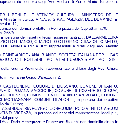
sentato e difeso dagli Avv. Andrea Di Porto, Mario Bertolissi e
R I BENI E LE ATTIVITA' CULTURALI, MINISTERO DELLE
nistri in carica, A.N.A.S. S.P.A., AGENZIA DEL DEMANIO, in
hesi n. 12;
co con domicilio eletto in Roma piazza dei Caprettari n.70;
 n. 268/A;
dei rispettivi legali rappresentanti p.t., DALL'ARMELLINA
AZIOTTO FRANCO, GRAZIOTTO OTTORINO, GRAZIOTTO NELLO,
PATRIZIA, tutti rappresentati e difesi dagli Avv. Alessio
ESINE-ADIGE - ANALBIANCO, SOCIETA’ ITALIANA PER IL GAS
ORZIO ATO E POLESINE, POLIMERI EUROPA S.P.A., POLESINE
lla Giunta Provinciale, rappresentate e difese dagli Avv. Chiara
to in Roma via Guido D'arezzo n. 2;
DI CASTEGNERO, COMUNE DI MOSSANO, COMUNE DI NANTO,
NE DI POJANA MAGGIORE, COMUNE DI ROVEREDO DI GUA',
AN FIDENZIO, COMUNE DI MEGLIADINO SAN VITALE, COMUNE
NTAGNANA, COMUNE DI ALONTE, in persona dei rispettivi
io dell’ultimo;
DOVA, ASSINDUSTRIA ROVIGO, CONFCOMMERCIO VENETO, ASCOM
ENZA, in persona dei rispettivi rappresentanti legali p.t.,
o del primo;
v. Dario Meneguzzo e Francesco Braschi con domicilio eletto in