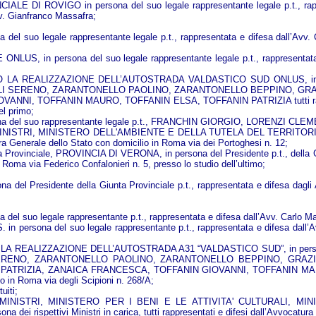
LE DI ROVIGO in persona del suo legale rappresentante legale p.t., rappre
vv. Gianfranco Massafra;
 legale rappresentante legale p.t., rappresentata e difesa dall’Avv. Car
 persona del suo legale rappresentante legale p.t., rappresentata e dif
ALIZZAZIONE DELL’AUTOSTRADA VALDASTICO SUD ONLUS, in persona d
LLI SERENO, ZARANTONELLO PAOLINO, ZARANTONELLO BEPPINO, GR
 TOFFANIN MAURO, TOFFANIN ELSA, TOFFANIN PATRIZIA tutti rappresentat
el primo;
el suo rappresentante legale p.t., FRANCHIN GIORGIO, LORENZI CLEMEN
INISTRI, MINISTERO DELL'AMBIENTE E DELLA TUTELA DEL TERRITOR
tura Generale dello Stato con domicilio in Roma via dei Portoghesi n. 12;
Provinciale, PROVINCIA DI VERONA, in persona del Presidente p.t., della Gi
n Roma via Federico Confalonieri n. 5, presso lo studio dell’ultimo;
del Presidente della Giunta Provinciale p.t., rappresentata e difesa dagli A
 legale rappresentante p.t., rappresentata e difesa dall’Avv. Carlo Malin
 del suo legale rappresentante p.t., rappresentata e difesa dall’Avv. Al
IZZAZIONE DELL’AUTOSTRADA A31 “VALDASTICO SUD”, in persona dei ri
SERENO, ZARANTONELLO PAOLINO, ZARANTONELLO BEPPINO, GRAZ
RIZIA, ZANAICA FRANCESCA, TOFFANIN GIOVANNI, TOFFANIN MAURO, 
tto in Roma via degli Scipioni n. 268/A;
iti;
MINISTRI, MINISTERO PER I BENI E LE ATTIVITA' CULTURALI, MI
pettivi Ministri in carica, tutti rappresentati e difesi dall’Avvocatura Ge