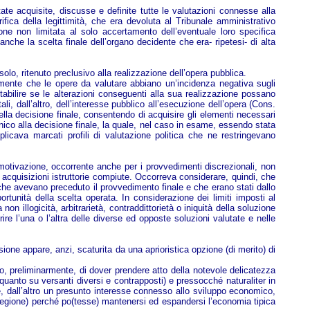
ate acquisite, discusse e definite tutte le valutazioni connesse alla
erifica della legittimità, che era devoluta al Tribunale amministrativo
ione non limitata al solo accertamento dell’eventuale loro specifica
anche la scelta finale dell’organo decidente che era- ripetesi- di alta
olo, ritenuto preclusivo alla realizzazione dell’opera pubblica.
mente che le opere da valutare abbiano un’incidenza negativa sugli
abilire se le alterazioni conseguenti alla sua realizzazione possano
i, dall’altro, dell’interesse pubblico all’esecuzione dell’opera (Cons.
ella decisione finale, consentendo di acquisire gli elementi necessari
cnico alla decisione finale, la quale, nel caso in esame, essendo stata
licava marcati profili di valutazione politica che ne restringevano
a motivazione, occorrente anche per i provvedimenti discrezionali, non
 acquisizioni istruttorie compiute. Occorreva considerare, quindi, che
 che avevano preceduto il provvedimento finale e che erano stati dallo
rtunità della scelta operata. In considerazione dei limiti imposti al
 illogicità, arbitrarietà, contraddittorietà o iniquità della soluzione
e l’una o l’altra delle diverse ed opposte soluzioni valutate e nelle
cisione appare, anzi, scaturita da una aprioristica opzione (di merito) di
to, preliminarmente, di dover prendere atto della notevole delicatezza
er quanto su versanti diversi e contrapposti) e pressocché naturaliter in
e, dall’altro un presunto interesse connesso allo sviluppo economico,
a regione) perché po(tesse) mantenersi ed espandersi l’economia tipica