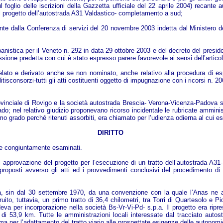
 foglio delle iscrizioni della Gazzetta ufficiale del 22 aprile 2004) recante au
el progetto dell’autostrada A31 Valdastico- completamento a sud;
unte dalla Conferenza di servizi del 20 novembre 2003 indetta dal Ministero del
anistica per il Veneto n. 292 in data 29 ottobre 2003 e del decreto del presid
ione predetta con cui è stato espresso parere favorevole ai sensi dell’articol
relato e derivato anche se non nominato, anche relativo alla procedura di es
itisconsorzi-tutti gli atti costituenti oggetto di impugnazione con i ricorsi n. 
rovinciale di Rovigo e la società autostrada Brescia- Verona-Vicenza-Padova s
ado; nel relativo giudizio proponevano ricorso incidentale le rubricate amministr
o grado perché ritenuti assorbiti, era chiamato per l’udienza odierna al cui esi
DIRITTO
i e congiuntamente esaminati.
i di approvazione del progetto per l’esecuzione di un tratto dell’autostrada A
 proposti avverso gli atti ed i provvedimenti conclusivi del procedimento di 
sta, sin dal 30 settembre 1970, da una convenzione con la quale l’Anas ne
ito, tuttavia, un primo tratto di 36,4 chilometri, tra Torri di Quartesolo e 
deva per incorporazione nella società Bs-Vr-Vi-Pd- s.p.a. Il progetto era ripr
di 53,9 km. Tutte le amministrazioni locali interessate dal tracciato autost
 per l’adattamento del tratto viario alle prospettate esigenze delle autonomie l