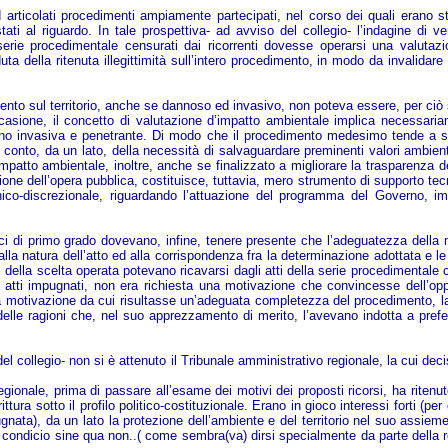
d articolati procedimenti ampiamente partecipati, nel corso dei quali erano st
stati al riguardo. In tale prospettiva- ad avviso del collegio- l’indagine di v
a serie procedimentale censurati dai ricorrenti dovesse operarsi una valutaz
a della ritenuta illegittimità sull’intero procedimento, in modo da invalidare 
ento sul territorio, anche se dannoso ed invasivo, non poteva essere, per ciò s
asione, il concetto di valutazione d’impatto ambientale implica necessaria
 meno invasiva e penetrante. Di modo che il procedimento medesimo tende a st
 conto, da un lato, della necessità di salvaguardare preminenti valori ambiental
mpatto ambientale, inoltre, anche se finalizzato a migliorare la trasparenza d
zione dell’opera pubblica, costituisce, tuttavia, mero strumento di supporto te
nico-discrezionale, riguardando l’attuazione del programma del Governo, imp
iudici di primo grado dovevano, infine, tenere presente che l’adeguatezza dell
lla natura dell’atto ed alla corrispondenza fra la determinazione adottata e le
 della scelta operata potevano ricavarsi dagli atti della serie procedimentale
i atti impugnati, non era richiesta una motivazione che convincesse dell’oppo
a motivazione da cui risultasse un’adeguata completezza del procedimento, la non
le ragioni che, nel suo apprezzamento di merito, l’avevano indotta a preferir
o del collegio- non si è attenuto il Tribunale amministrativo regionale, la cui de
gionale, prima di passare all’esame dei motivi dei proposti ricorsi, ha ritenu
ittura sotto il profilo politico-costituzionale. Erano in gioco interessi forti (p
gnata), da un lato la protezione dell’ambiente e del territorio nel suo assiem
ico, condicio sine qua non..( come sembra(va) dirsi specialmente da parte dell