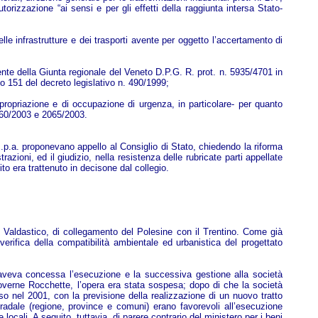
torizzazione “ai sensi e per gli effetti della raggiunta intersa Stato-
le infrastrutture e dei trasporti avente per oggetto l’accertamento di
ente della Giunta regionale del Veneto D.P.G. R. prot. n. 5935/4701 in
o 151 del decreto legislativo n. 490/1999;
propriazione e di occupazione di urgenza, in particolare- per quanto
2060/2003 e 2065/2003.
.p.a. proponevano appello al Consiglio di Stato, chiedendo la riforma
azioni, ed il giudizio, nella resistenza delle rubricate parti appellate
to era trattenuto in decisone dal collegio.
31- Valdastico, di collegamento del Polesine con il Trentino. Come già
verifica della compatibilità ambientale ed urbanistica del progettato
 aveva concessa l’esecuzione e la successiva gestione alla società
Pioverne Rocchette, l’opera era stata sospesa; dopo di che la società
eso nel 2001, con la previsione della realizzazione di un nuovo tratto
radale (regione, province e comuni) erano favorevoli all’esecuzione
ocali. A seguito, tuttavia, di parere contrario del ministero per i beni