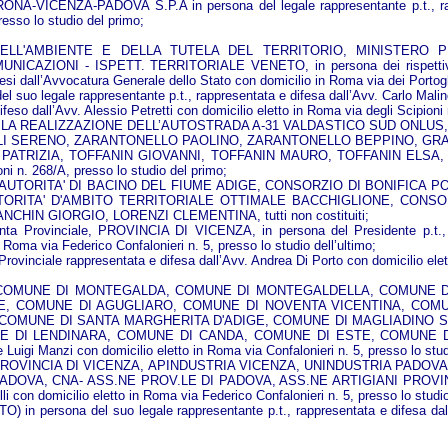
-VICENZA-PADOVA S.P.A in persona del legale rappresentante p.t., rappre
esso lo studio del primo;
ELL'AMBIENTE E DELLA TUTELA DEL TERRITORIO, MINISTERO PE
IONI - ISPETT. TERRITORIALE VENETO, in persona dei rispettivi Mi
 difesi dall’Avvocatura Generale dello Stato con domicilio in Roma via dei Portog
gale rappresentante p.t., rappresentata e difesa dall’Avv. Carlo Malinconi
eso dall’Avv. Alessio Petretti con domicilio eletto in Roma via degli Scipioni
IZZAZIONE DELL’AUTOSTRADA A-31 VALDASTICO SUD ONLUS, in persona 
LLI SERENO, ZARANTONELLO PAOLINO, ZARANTONELLO BEPPINO, GR
IA, TOFFANIN GIOVANNI, TOFFANIN MAURO, TOFFANIN ELSA, TOFFANIN 
oni n. 268/A, presso lo studio del primo;
UTORITA' DI BACINO DEL FIUME ADIGE, CONSORZIO DI BONIFICA POL
- AUTORITA' D'AMBITO TERRITORIALE OTTIMALE BACCHIGLIONE, CONS
, FRANCHIN GIORGIO, LORENZI CLEMENTINA, tutti non costituiti;
a Provinciale, PROVINCIA DI VICENZA, in persona del Presidente p.t., de
n Roma via Federico Confalonieri n. 5, presso lo studio dell’ultimo;
vinciale rappresentata e difesa dall’Avv. Andrea Di Porto con domicilio elet
 COMUNE DI MONTEGALDA, COMUNE DI MONTEGALDELLA, COMUNE 
, COMUNE DI AGUGLIARO, COMUNE DI NOVENTA VICENTINA, COMU
OMUNE DI SANTA MARGHERITA D'ADIGE, COMUNE DI MAGLIADINO S
 DI LENDINARA, COMUNE DI CANDA, COMUNE DI ESTE, COMUNE DI MO
 e Luigi Manzi con domicilio eletto in Roma via Confalonieri n. 5, presso lo stud
LI PROVINCIA DI VICENZA, APINDUSTRIA VICENZA, UNINDUSTRIA PA
, CNA- ASS.NE PROV.LE DI PADOVA, ASS.NE ARTIGIANI PROVINCIA DI VIC
lli con domicilio eletto in Roma via Federico Confalonieri n. 5, presso lo studi
na del suo legale rappresentante p.t., rappresentata e difesa dall’Av