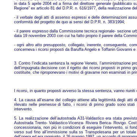
in data 5 aprile 2004 ed a firma del direttore generale (pubblicato sul
Regione” ex articolo 81 del D.P.R. n. 616/1977, della realizzazione d
- il verbale degli atti di assenso espressi e delle determinazioni ass
conformità del progetto de quo ai sensi del D.P.R. n. 383/1994;
- il parere espresso dalla Commissione tecnica regionale- sezione urb
data 19 novembre 2003 con cui ha fatto proprio il parere della Commiss
- ogni altro atto presupposto, collegato, inerente, conseguente, cor
concerneva i ricorsi proposti da Baruffa Angelo e Toffanin Giovanni e l
3. Contro l’indicata sentenza la regione Veneto, l’amministrazione p
dell’impugnata decisione con il rigetto dei ricorsi proposti in primo gr
costituite, che riproponevano i motivi di gravame non esaminati in prim
I ricorsi, in quanto proposti avverso la stessa sentenza, vanno riunit
4. La causa all’esame del collegio attiene alla legittimità degli att
rilevato nelle premesse di fatto, i ricorsi di primo grado sono stati
intervento.
5. La realizzazione dell’autostrada A31-Valdastico era stata previ
Autostrada Trento- Valdastico-Vicenza- Riviera Berica- Rovigo. Costru
concessionaria, non più in condizioni di eseguire l’intervento, si fon
verso sud fino all’immissione sulla ss Transpolesana per un totale 
dell’opera ed era raggiunto, il 26 maggio 1997, un accordo di programma