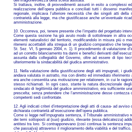
dell’irragionevolezza della scelta adottata.
Si trattava, inoltre, di provvedimenti assunti in esito a complessi e
realizzazione dell’opera pubblica e conciliati tutti i dissensi manife
regionale, implicava l’ulteriore necessità che dei singoli atti dell
contrarietà alla legge, ma che giustificasse anche un’eventuale ricadut
amministrazione.
10. Occorreva, poi, tenere presente che l’impatto del progettato interv
Come questa sezione ha già avuto modo di sottolineare in altra occ
elementi naturalistici del territorio, modificandolo in misura più o
ritenersi accettabili alla stregua di un giudizio comparativo che tenga
St. Sez. VI, 5 gennaio 2004, n. 1). Il procedimento di valutazione d’i
ad un corretto bilanciamento tra danni e benefici derivanti dall’esecu
assunta dalla collegialità del Governo, oltre ad essere di tipo tec
ulteriormente la sindacabilità del giudica amministrativo.
11. Nella valutazione della giustificazione degli atti impugnati, i g
andava valutata in astratto, ma con diretto ed immediato riferimento a
era anche consentita una motivazione per relationem, in cui le ragioni
stesso richiamati. In ogni caso, stante la natura discrezionale degl
sindacato di legittimità del giudice amministrativo, era sufficiente un
prescelta; senza pretendere che l’amministrazione desse contezza del
competenti sedi confrontate.
12. Agli indicati criteri d’interpretazione degli atti di causa- ad avvis
dichiarata contrarietà all’esecuzione dell’opera pubblica.
Come si legge nell’impugnata sentenza, il Tribunale amministrativo re
dei temi sottoposti al (suo) giudizio, rilevante (essa delicatezza) addir
antitesi tra loro. Si contrapponevano (così continua la sentenza impu
che passa(va) attraverso il miglioramento della viabilità e del traff