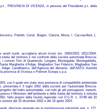
., PROVINCIA DI VICENZA, in persona del Presidente p.t. della
conico, Petretti, Ceruti, Biagini, Clarizia, Morra, I. Cacciavillani, L.
verli riuniti, accoglieva alcuni ricorsi (nn. 2060/2003, 1821/2004,
 tutela del territorio e nei confronti della società autostrada Brescia-
go, i comuni Torri di Quartesolo, Longare, Montegalda, Montegaldella,
 Santa Margherita d’Adige, Megliadino San Fidenzio, Magliadino San
- Adige- Canalbianco, dell’Agenzia del demanio, dell’AATO- Autorità
, la provincia di Vicenza e Polimeri Europa s.p.a.
2003, con il quale era stata resa pronuncia di compatibilità ambientale
 presentata il 3 luglio 2002 dalla società per l’autostrada Brescia-
getto del tratto autostradale, con tutti gli atti presupposti, inerenti,
sso il Ministero dell’ambiente e della tutela del territorio e istituita
002, fatto proprio dalla Giunta regionale con D.G.R. n. 37/48 del 20
e riunioni del 20 dicembre 2002 e del 18 aprile 2003;
enerali, direzione generale per le trasformazioni industriali prot. n. 277,