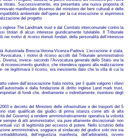
o era ritirato. Successivamente, era presentata una nuova proposta di
novato manifestato dissenso del ministero dei beni culturali e delle
mpatibilità ambientale dell’opera per la cui esecuzione si esprimeva
alizzazione del progetto
itto inglese The Landmark trust e dal Comitato intercomunale contro la
i titolari di alcun interesse giuridicamente tutelabile. Il Tribunale
nei motivi di ricorso ritenuti fondati, della personalità dell’interesse
ocietà Autostrada Brescia-Verona-Vicenza-Padova. L’eccezione è stata,
’Avvocatura, i motivi di ricorso accolti dal Tribunale amministrativo
ta. Diversa, invece- secondo l’Avvocatura generale dello Stato- era la
 di riconoscimento giuridico, che intendeva opporsi alla realizzazione
 ne legittimava il ricorso, era inesistente dato che la villa di cui la
to valere dall’associazione Italia nostra, per il quale valgono i rilievi
ll’autostrada e dalla fondazione di diritto inglese Land mark trust,
roprietari di fondi che, direttamente o indirettamente, risentono degli
003 e decreto del Ministero delle infrastrutture e dei trasporti del 5
no stati qualificati dai giudici di prima istanza come atti di alta
ialità del Governo) a rendere amministrativamente operativa la volontà
r sempre di atti amministrativi, sia pure altamente discrezionali- non
ntuali vizi di legittimità per eccesso di potere. Nello scrutinio della
l’azione amministrativa, soggiace al sindacato del giudice solo ove sia
addittorietà, dell’ingiustizia manifesta, dell’arbitrarietà, ovvero