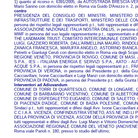
1) quanto al ricorso n. 6391/2005, da AUTOSTRADA BRESCIA-VERONA
Mario Sanino con domicilio eletto in Roma via Guido D'Arezzo n. 2, pr
contro
PRESIDENZA DEL CONSIGLIO DEI MINISTRI, MINISTERO D
INFRASTRUTTURE E DEI TRASPORTI, MINISTERO DELLE COMUNICAZ
persona dei rispettivi legali rappresentanti p.t., tutti rappresentati e
ASSOCIAZIONE NAZIONALE ITALIA NOSTRA ONLUS, in persona del suo le
WWF in persona del suo legale rappresentante p.t., rappresentato e dif
THE LANDMARK TRUST, COMITATO INTERCOMUNALE CONTRO LA REAL
LUIGI, GAZZIERO ROBERTA, DALL'ARMELLINA MAURO, RINDO
ZANAICA FRANCESCA, MARUFFA ANGELO, ASTORINO BIANCA PATRIZ
Petretti e Gianluigi Ceruti con domicilio eletto in Roma via degli Scipi
REGIONE VENETO, PROVINCIA DI ROVIGO, COMUNE DI MASI, A
S.P.A., IES - ITALIANA ENERGIA E SERVIZI S.P.A., AATO 
ACQUE S.P.A., in persona dei rispettivi legali rappresentanti p.t.
PROVINCIA DI VERONA, in persona del Presidente p.t. della Giunt
Cacciavillani, Ivone Cacciavillani e Luigi Manzi con domicilio eletto i
PROVINCIA DI PADOVA, in persona del Presidente p.t. della Giunta Pro
Interventori ad Adiuvandum
COMUNE DI TORRI DI QUARTESOLO, COMUNE DI LONGARE,
COMUNE DI BARBARANO VICENTINO, COMUNE DI ALBETTONE
COMUNE DI OSPEDALETTO EUGANEO, COMUNE DI SALETTO, C
DI PIACENZA D'ADIGE, COMUNE DI BADIA POLESINE, COMUNE
Sindaci p.t., tutti rappresentati e difesi dagli Avv. Ivone Cacciavillani
C.C.I.A.A. VICENZA, CONFINDUSTRIA VENETO, ASS.NE IND.
DELLA PROVINCIA DI VICENZA, ASCOM DELLA PROVINCIA DI PADOVA
tutti rappresentati e difesi dagli Avv. Luigi Manzi e Vittorio Domeniche
ASSOCIAZIONE REGIONALE COMUNI DEL VENETO (ANCIVENETO) in perso
Roma viale Parioli n. 180, presso lo studio dell’ultimo;