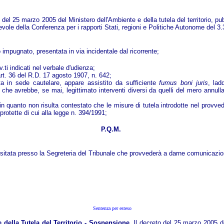
el 25 marzo 2005 del Ministero dell'Ambiente e della tutela del territorio, pubb
le della Conferenza per i rapporti Stati, regioni e Politiche Autonome del 3.
mpugnato, presentata in via incidentale dal ricorrente;
.ti indicati nel verbale d'udienza;
'art. 36 del R.D. 17 agosto 1907, n. 642;
a in sede cautelare, appare assistito da sufficiente
fumus boni juris
, lad
o che avrebbe, se mai, legittimato interventi diversi da quelli del mero annul
 in quanto non risulta contestato che le misure di tutela introdotte nel prov
rotette di cui alla legge n. 394/1991;
P.Q.M.
itata presso la Segreteria del Tribunale che provvederà a darne comunicazione
Sentenza per esteso
 della Tutela del Territorio - Sospensione.
Il decreto del 25 marzo 2005 del