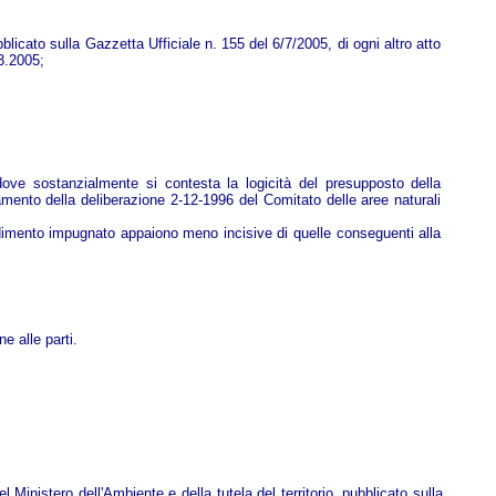
licato sulla Gazzetta Ufficiale n. 155 del 6/7/2005, di ogni altro atto
3.2005;
dove sostanzialmente si contesta la logicità del presupposto della
lamento della deliberazione 2-12-1996 del Comitato delle aree naturali
vedimento impugnato appaiono meno incisive di quelle conseguenti alla
 alle parti.
 Ministero dell'Ambiente e della tutela del territorio, pubblicato sulla