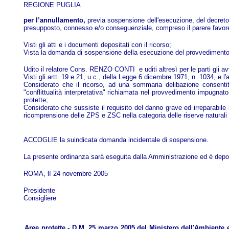
REGIONE PUGLIA
per l’annullamento,
previa sospensione dell'esecuzione, del decreto d
presupposto, connesso e/o conseguenziale, compreso il parere favorevo
Visti gli atti e i documenti depositati con il ricorso;
Vista la domanda di sospensione della esecuzione del provvedimento i
Udito il relatore Cons. RENZO CONTI e uditi altresì per le parti gli avv
Visti gli artt. 19 e 21, u.c., della Legge 6 dicembre 1971, n. 1034, e l
Considerato che il ricorso, ad una sommaria delibazione consentit
"conflittualità interpretativa" richiamata nel provvedimento impugnat
protette;
Considerato che sussiste il requisito del danno grave ed irreparabile
ricomprensione delle ZPS e ZSC nella categoria delle riserve naturali p
ACCOGLIE la suindicata domanda incidentale di sospensione.
La presente ordinanza sarà eseguita dalla Amministrazione ed è depos
ROMA, lì 24 novembre 2005
Presidente
Consigliere
Aree protette - D.M. 25 marzo 2005 del Ministero dell'Ambiente e