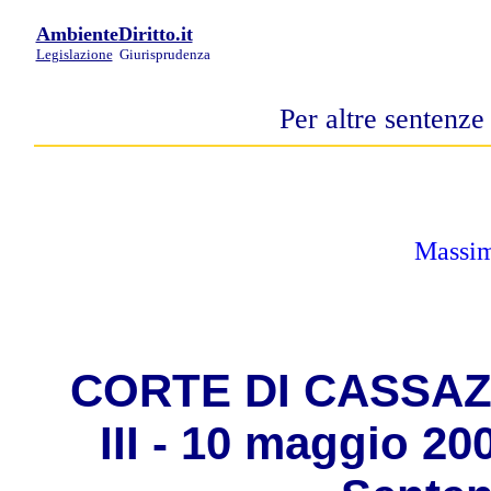
AmbienteDiritto.it
Legislazione
Giurisprudenza
Per altre sentenze
Massime
C
ORTE DI CASSAZ
III - 10 maggio 20