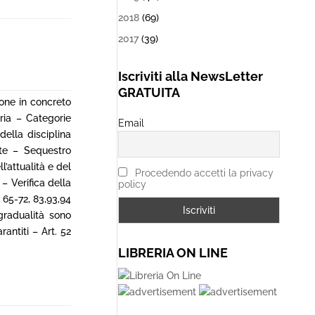
2018
(69)
2017
(39)
Iscriviti alla NewsLetter
GRATUITA
tone in concreto
oria – Categorie
Email
ella disciplina
nte – Sequestro
l’attualità e del
Procedendo accetti la privacy
– Verifica della
policy
 65-72, 83,93,94
gradualità sono
rantiti – Art. 52
LIBRERIA ON LINE