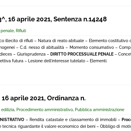
, 16 aprile 2021, Sentenza n.14248
e penale
,
Rifiuti
ico illecito di rifiuti – Natura di reato abituale – Elemento costitutivo 
i o omogenei – C.d. nesso di abitualità – Momento consumativo – Com
ordieces – Giurisprudenza –
DIRITTO PROCESSUALE PENALE
– Concet
ttiva futura – Lesione dell’interesse tutelato – Elementi.
16 aprile 2021, Ordinanza n.
 edilizia
,
Procedimento amministrativo
,
Pubblica amministrazione
INISTRATIVO
– Rendita catastale e classamento di immobili –
Proc
tecnica riguardante il valore economico dei beni – Obbligo di motiv