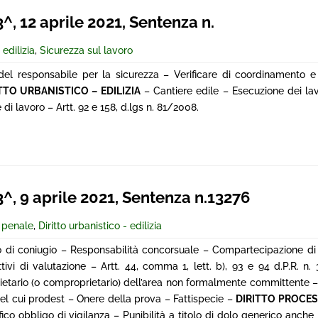
 12 aprile 2021, Sentenza n.
 edilizia
,
Sicurezza sul lavoro
el responsabile per la sicurezza – Verificare di coordinamento e 
TTO URBANISTICO – EDILIZIA
– Cantiere edile – Esecuzione dei lavo
e di lavoro – Artt. 92 e 158, d.lgs n. 81/2008.
 9 aprile 2021, Sentenza n.13276
e penale
,
Diritto urbanistico - edilizia
to di coniugio – Responsabilità concorsuale – Compartecipazione di
vi di valutazione – Artt. 44, comma 1, lett. b), 93 e 94 d.P.R. n.
ietario (o comproprietario) dell’area non formalmente committente – 
 del cui prodest – Onere della prova – Fattispecie –
DIRITTO PROCE
fico obbligo di vigilanza – Punibilità a titolo di dolo generico anche