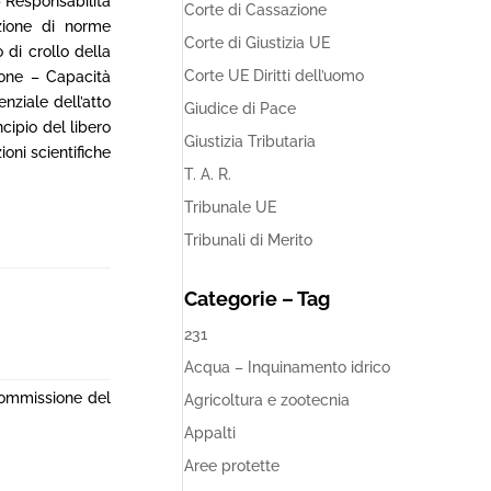
 Responsabilità
Corte di Cassazione
zione di norme
Corte di Giustizia UE
 di crollo della
Corte UE Diritti dell’uomo
sone – Capacità
nziale dell’atto
Giudice di Pace
cipio del libero
Giustizia Tributaria
oni scientifiche
T. A. R.
Tribunale UE
Tribunali di Merito
Categorie – Tag
231
Acqua – Inquinamento idrico
 commissione del
Agricoltura e zootecnia
Appalti
Aree protette