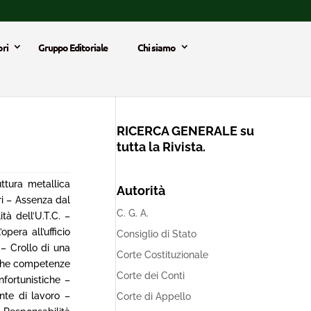
ri
Gruppo Editoriale
Chi siamo
RICERCA GENERALE su
tutta la Rivista.
ttura metallica
Autorità
ri – Assenza dal
C. G. A.
tà dell’U.T.C. –
era all’ufficio
Consiglio di Stato
 – Crollo di una
Corte Costituzionale
fiche competenze
Corte dei Conti
nfortunistiche –
ente di lavoro –
Corte di Appello