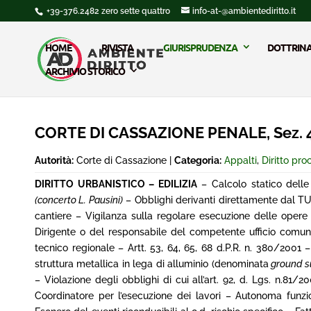
+39-376.2482 zero sette quattro
info-at-@ambientediritto.it
HOME
RIVISTA
GIURISPRUDENZA
DOTTRIN
ARCHIVIO STORICO
CORTE DI CASSAZIONE PENALE, Sez. 4^
Autorità:
Corte di Cassazione |
Categoria:
Appalti
,
Diritto pr
DIRITTO URBANISTICO – EDILIZIA
– Calcolo statico delle 
(concerto L. Pausini)
– Obblighi derivanti direttamente dal TU 
cantiere – Vigilanza sulla regolare esecuzione delle opere e
Dirigente o del responsabile del competente ufficio comuna
tecnico regionale – Artt. 53, 64, 65, 68 d.P.R. n. 380/2001 
struttura metallica in lega di alluminio (denominata
ground s
– Violazione degli obblighi di cui all’art. 92, d. Lgs. n.81
Coordinatore per l’esecuzione dei lavori – Autonoma funzion