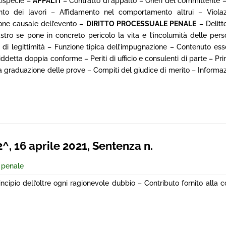
ttispecie –
APPALTI
– Contratto di appalto – Oneri del committente –
ento dei lavori – Affidamento nel comportamento altrui – Viola
ione causale dell’evento –
DIRITTO PROCESSUALE PENALE
– Delitto
astro se pone in concreto pericolo la vita e l’incolumità delle per
di legittimità – Funzione tipica dell’impugnazione – Contenuto esse
ddetta doppia conforme – Periti di ufficio e consulenti di parte – Prin
a graduazione delle prove – Compiti del giudice di merito – Informazi
 16 aprile 2021, Sentenza n.
e penale
ncipio dell’oltre ogni ragionevole dubbio – Contributo fornito alla