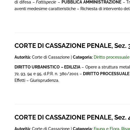
di difesa –
Fattispecie
–
PUBBLICA AMMINISTRAZIONE
– Tr
aventi medesime caratteristiche – Richiesta di intervento del
CORTE DI CASSAZIONE PENALE, Sez. 3^,
Autorità:
Corte di Cassazione |
Categoria:
Diritto processual
DIRITTO URBANISTICO – EDILIZIA
– Opere a struttura metall
72, 93, 94 e 95, d.P.R. n. 380/2001 –
DIRITTO PROCESSUALE
Effetti – Giurisprudenza.
CORTE DI CASSAZIONE PENALE, Sez. 4^,
Autorità:
Corte di Cassazione |
Categoria:
Fauna e Flora
,
Risa