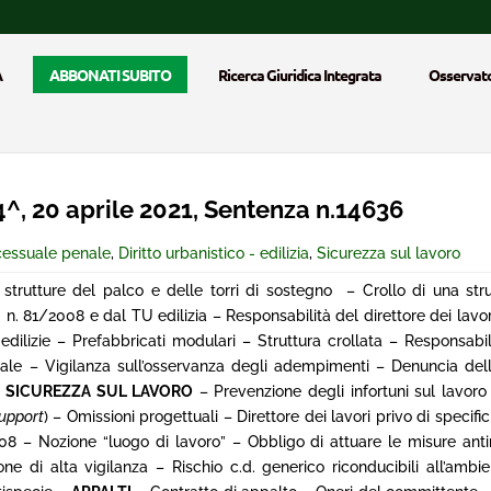
A
ABBONATI SUBITO
Ricerca Giuridica Integrata
Osservato
, 20 aprile 2021, Sentenza n.14636
ocessuale penale
,
Diritto urbanistico - edilizia
,
Sicurezza sul lavoro
strutture del palco e delle torri di sostegno – Crollo di una stru
n. 81/2008 e dal TU edilizia – Responsabilità del direttore dei lavo
dilizie – Prefabbricati modulari – Struttura crollata – Responsabili
le – Vigilanza sull’osservanza degli adempimenti – Denuncia dell’op
–
SICUREZZA SUL LAVORO
– Prevenzione degli infortuni sul lavoro
upport
) – Omissioni progettuali – Direttore dei lavori privo di speci
/2008 – Nozione “luogo di lavoro” – Obbligo di attuare le misure anti
e di alta vigilanza – Rischio c.d. generico riconducibili all’ambi