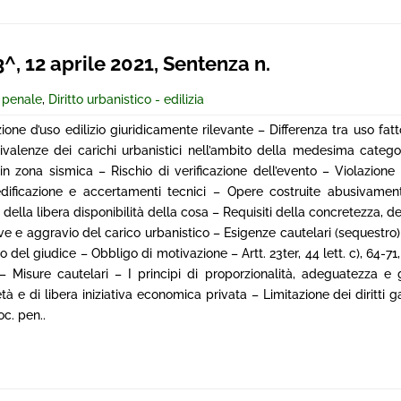
 12 aprile 2021, Sentenza n.
e penale
,
Diritto urbanistico - edilizia
ne d’uso edilizio giuridicamente rilevante – Differenza tra uso fat
uivalenze dei carichi urbanistici nell’ambito della medesima categ
zona sismica – Rischio di verificazione dell’evento – Violazione d
edificazione e accertamenti tecnici – Opere costruite abusivame
o della libera disponibilità della cosa – Requisiti della concretezza, del
e e aggravio del carico urbanistico – Esigenze cautelari (sequestro) 
del giudice – Obbligo di motivazione – Artt. 23ter, 44 lett. c), 64-71,
 Misure cautelari – I principi di proporzionalità, adeguatezza e 
à e di libera iniziativa economica privata – Limitazione dei diritti ga
oc. pen..