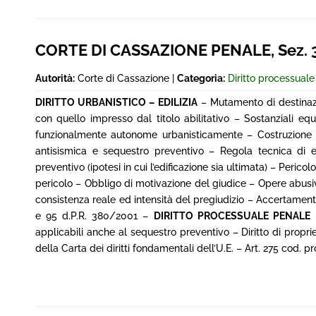
CORTE DI CASSAZIONE PENALE, Sez. 3^,
Autorità:
Corte di Cassazione |
Categoria:
Diritto processual
DIRITTO URBANISTICO – EDILIZIA
– Mutamento di destinazio
con quello impresso dal titolo abilitativo – Sostanziali eq
funzionalmente autonome urbanisticamente – Costruzione in 
antisismica e sequestro preventivo – Regola tecnica di 
preventivo (ipotesi in cui l’edificazione sia ultimata) – Pericol
pericolo – Obbligo di motivazione del giudice – Opere abusiv
consistenza reale ed intensità del pregiudizio – Accertamento 
e 95 d.P.R. 380/2001 –
DIRITTO PROCESSUALE PENALE
–
applicabili anche al sequestro preventivo – Diritto di propriet
della Carta dei diritti fondamentali dell’U.E. – Art. 275 cod. pr