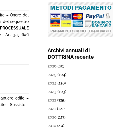
cite – Onere del
ni del sequestro
 PROCESSUALE
 – Art. 325, 606
Archivi annuali di
DOTTRINA recente
2026
(66)
2025
(104)
2024
(128)
2023
(103)
antiere edile –
2022
(125)
ite – Sussiste –
2021
(121)
2020
(117)
2019
(40)