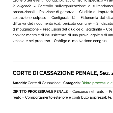
Esonero del eventi riconducibili al c.d. rischio specifico – Fa
in eligendo
– Controllo sull’organizzazione e sull’andam
precauzionali – Posizione di garanzia – Giudizio di imputaz
costruzione colposo – Configurabilità – Fisionomia del dis
diffusiva del nocumento (c.d. pericolo comune) – Sindacato 
d’impugnazione – Preclusioni del giudice di legittimità – Cosi
convincimento e di insussistenza di una prova legale o di un
veicolate nel processo – Obbligo di motivazione congrua.
CORTE DI CASSAZIONE PENALE, Sez. 2^,
Autorità:
Corte di Cassazione |
Categoria:
Diritto processual
DIRITTO PROCESSUALE PENALE
– Concorso nel reato – Pri
reato – Comportamento esteriore e contributo apprezzabile.