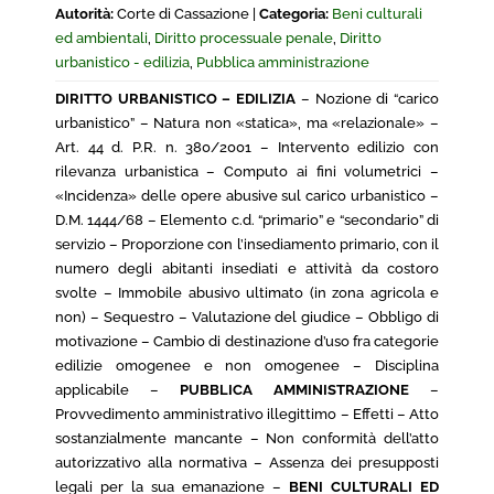
Autorità:
Corte di Cassazione |
Categoria:
Beni culturali
ed ambientali
,
Diritto processuale penale
,
Diritto
urbanistico - edilizia
,
Pubblica amministrazione
DIRITTO URBANISTICO – EDILIZIA
– Nozione di “carico
urbanistico” – Natura non «statica», ma «relazionale» –
Art. 44 d. P.R. n. 380/2001 – Intervento edilizio con
rilevanza urbanistica – Computo ai fini volumetrici –
«Incidenza» delle opere abusive sul carico urbanistico –
D.M. 1444/68 – Elemento c.d. “primario” e “secondario” di
servizio – Proporzione con l’insediamento primario, con il
numero degli abitanti insediati e attività da costoro
svolte – Immobile abusivo ultimato (in zona agricola e
non) – Sequestro – Valutazione del giudice – Obbligo di
motivazione – Cambio di destinazione d’uso fra categorie
edilizie omogenee e non omogenee – Disciplina
applicabile –
PUBBLICA AMMINISTRAZIONE
–
Provvedimento amministrativo illegittimo – Effetti – Atto
sostanzialmente mancante – Non conformità dell’atto
autorizzativo alla normativa – Assenza dei presupposti
legali per la sua emanazione –
BENI CULTURALI ED