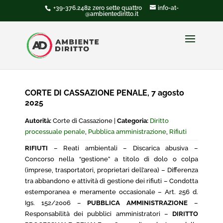
+39-376.2482 zero sette quattro
info-at-
@ambientediritto.it
CORTE DI CASSAZIONE PENALE, 7 agosto
2025
Autorità:
Corte di Cassazione |
Categoria:
Diritto
processuale penale
,
Pubblica amministrazione
,
Rifiuti
RIFIUTI
– Reati ambientali – Discarica abusiva –
Concorso nella “gestione” a titolo di dolo o colpa
(imprese, trasportatori, proprietari dell’area) – Differenza
tra abbandono e attività di gestione dei rifiuti – Condotta
estemporanea e meramente occasionale – Art. 256 d.
Igs. 152/2006 –
PUBBLICA AMMINISTRAZIONE
–
Responsabilità dei pubblici amministratori –
DIRITTO