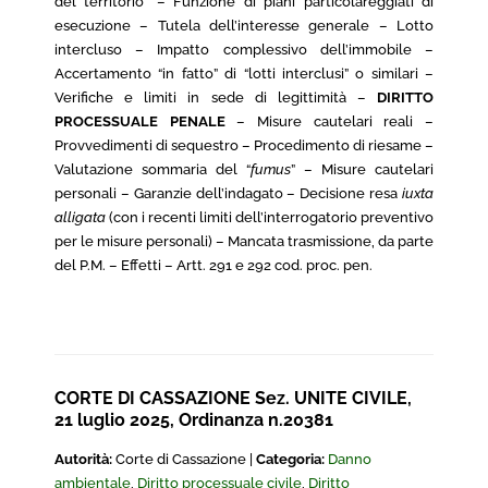
del territorio” – Funzione di piani particolareggiati di
esecuzione – Tutela dell’interesse generale – Lotto
intercluso – Impatto complessivo dell’immobile –
Accertamento “in fatto” di “lotti interclusi” o similari –
Verifiche e limiti in sede di legittimità –
DIRITTO
PROCESSUALE PENALE
– Misure cautelari reali –
Provvedimenti di sequestro – Procedimento di riesame –
Valutazione sommaria del “
fumus
” – Misure cautelari
personali – Garanzie dell’indagato – Decisione resa
iuxta
alligata
(con i recenti limiti dell’interrogatorio preventivo
per le misure personali) – Mancata trasmissione, da parte
del P.M. – Effetti – Artt. 291 e 292 cod. proc. pen.
CORTE DI CASSAZIONE Sez. UNITE CIVILE,
21 luglio 2025, Ordinanza n.20381
Autorità:
Corte di Cassazione |
Categoria:
Danno
ambientale
,
Diritto processuale civile
,
Diritto