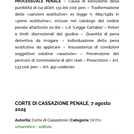
PROCESSUALE PENALE
– Causa di esclusione della
punibilità di cui all’art. 131
-bis
cod. pen. – Trasformazione
delle «sanzioni sostitutive»
ex
legge n. 689/1981 in
«pene sostitutive», incluse nel catalogo del codice
penale all’articolo 20-
bis
– c.d. “Legge Cartabia” – Poteri
e limiti discrezionali del giudice – Quantità di pena
detentiva da irrogare – Individuazione della pena
sostitutiva da applicare – Insussistenza di condizioni
soggettive ostative «assolute» – Prevenzione del
pericolo di commissione di altri reati – Prescrizioni – Art.
133 cod. pen. – Art. 452-
undecies
.
CORTE DI CASSAZIONE PENALE, 7 agosto
2025
Autorità:
Corte di Cassazione |
Categoria:
Diritto
urbanistico - edilizia