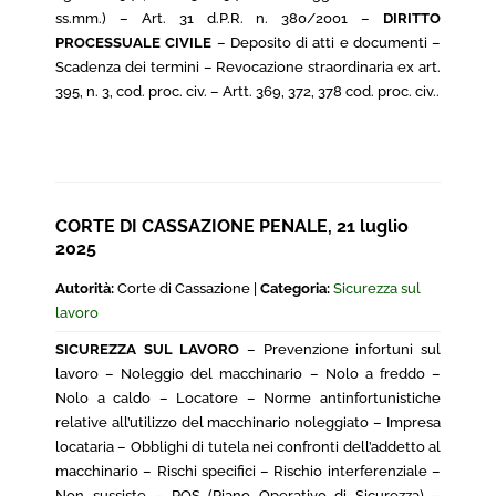
ss.mm.) – Art. 31 d.P.R. n. 380/2001 –
DIRITTO
PROCESSUALE CIVILE
– Deposito di atti e documenti –
Scadenza dei termini – Revocazione straordinaria ex art.
395, n. 3, cod. proc. civ. – Artt. 369, 372, 378 cod. proc. civ..
CORTE DI CASSAZIONE PENALE, 21 luglio
2025
Autorità:
Corte di Cassazione |
Categoria:
Sicurezza sul
lavoro
SICUREZZA SUL LAVORO
– Prevenzione infortuni sul
lavoro – Noleggio del macchinario – Nolo a freddo –
Nolo a caldo – Locatore – Norme antinfortunistiche
relative all’utilizzo del macchinario noleggiato – Impresa
locataria – Obblighi di tutela nei confronti dell’addetto al
macchinario – Rischi specifici – Rischio interferenziale –
Non sussiste – POS (Piano Operativo di Sicurezza) –