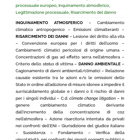
processuale europeo
,
Inquinamento atmosferico
,
Legittimazione processuale
,
Risarcimento del danno
INQUINAMENTO ATMOSFERICO
– Cambiamento
climatico antropogenico – Emissioni climalteranti –
RISARCIMENTO DEI DANNI
– Lesione del diritto alla vita
– Convenzione europea per i diritti dell’uomo –
Cambiamenti climatici pericolosi di origine umana –
Concentrazioni di gas ad effetto serra nell’atmosfera –
Criterio dello
status
di vittima –
DANNO AMBIENTALE
–
Cagionamento di danni ambientali/climatici – Relazione
causale esistente tra le azioni e/o le omissioni dello
Stato in ordine all’adozione di misure idonee a impedire il
surriscaldamento globale e i danni o il rischio di danni
per i singoli individui – C.d.
climate change litigation
– In
genere cambiamento climatico derivante
dall’incremento della concentrazione di co2
nell’atmosfera – Azione risarcitoria intentata da privati
nei confronti dell’ENI – Giurisdizione del giudice italiano
– Sussistenza – Fondamento – Verifica della
vincolatività, nei confronti dei singoli soggetti pubblici o