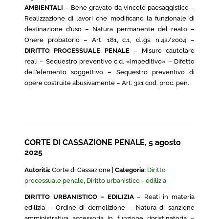
AMBIENTALI
– Bene gravato da vincolo paesaggistico –
Realizzazione di lavori che modificano la funzionale di
destinazione d’uso – Natura permanente del reato –
Onere probatorio – Art. 181, c.1, d.lgs. n.42/2004 –
DIRITTO PROCESSUALE PENALE
– Misure cautelare
reali – Sequestro preventivo c.d. «impeditivo» – Difetto
dell’elemento soggettivo – Sequestro preventivo di
opere costruite abusivamente – Art. 321 cod. proc. pen.
CORTE DI CASSAZIONE PENALE, 5 agosto
2025
Autorità:
Corte di Cassazione |
Categoria:
Diritto
processuale penale
,
Diritto urbanistico - edilizia
DIRITTO URBANISTICO – EDILIZIA
– Reati in materia
edilizia – Ordine di demolizione – Natura di sanzione
amministrativa accessoria in funzione ripristinatoria –