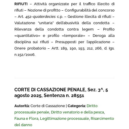
RIFIUTI
– Attività organizzate per il traffico illecito di
rifiuti – Nozione di profitto – Configurabilità del concorso
– Art. 452-
quaterdecies
c.p. – Gestione illecita di rifiuti –
Valutazione “unitaria” dell’abusività della condotta –
Rilevanza della condotta contra legem – Profilo
«quantitativo» e profilo «temporale» – Deroga alla
disciplina sui rifiuti – Presupposti per l’applicazione –
Onere probatorio – Artt. 189, 190, 193, 212, 266, d. Igs.
n.152/2006.
CORTE DI CASSAZIONE PENALE, Sez. 3^, 5
agosto 2025, Sentenza n. 28551
Autorità:
Corte di Cassazione |
Categoria:
Diritto
processuale penale
,
Diritto venatorio e della pesca
,
Fauna e Flora
,
Legittimazione processuale
,
Risarcimento
del danno