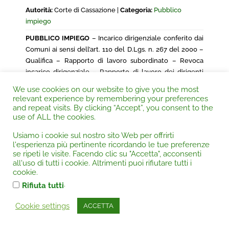
Autorità:
Corte di Cassazione |
Categoria:
Pubblico
impiego
PUBBLICO IMPIEGO
– Incarico dirigenziale conferito dai
Comuni ai sensi dell’art. 110 del D.Lgs. n. 267 del 2000 –
Qualifica – Rapporto di lavoro subordinato – Revoca
incarico dirigenziale – Rapporto di lavoro dei dirigenti
assunti dagli enti locali con contratto a tempo
We use cookies on our website to give you the most
determinato – Raggiungimento di obiettivi –
relevant experience by remembering your preferences
Applicazione della contrattazione collettiva nazionale
and repeat visits. By clicking “Accept”, you consent to the
use of ALL the cookies.
decentrata per il personale degli enti locali –
Inserimento nell’organizzazione dell’ente – Risoluzione
Usiamo i cookie sul nostro sito Web per offrirti
del rapporto – Artt. 50, 110 TUEL, 19 d.lgs. n. 165/2001 e
l'esperienza più pertinente ricordando le tue preferenze
2237 c.c..
(Segnalazione e massime a cura dell’avv. Paolo
se ripeti le visite. Facendo clic su "Accetta", acconsenti
Cotza)
all'uso di tutti i cookie. Altrimenti puoi rifiutare tutti i
cookie.
.
Rifiuta tutti
Cookie settings
ACCETTA
CORTE DI CASSAZIONE CIVILE, Sez. LAVORO,