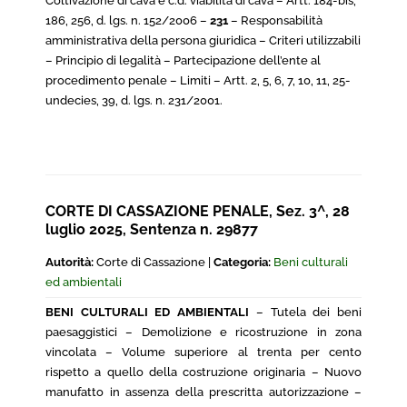
Coltivazione di cava e c.d. viabilità di cava – Artt. 184-bis,
186, 256, d. lgs. n. 152/2006 –
231
– Responsabilità
amministrativa della persona giuridica – Criteri utilizzabili
– Principio di legalità – Partecipazione dell’ente al
procedimento penale – Limiti – Artt. 2, 5, 6, 7, 10, 11, 25-
undecies, 39, d. lgs. n. 231/2001.
CORTE DI CASSAZIONE PENALE, Sez. 3^, 28
luglio 2025, Sentenza n. 29877
Autorità:
Corte di Cassazione |
Categoria:
Beni culturali
ed ambientali
BENI CULTURALI ED AMBIENTALI
– Tutela dei beni
paesaggistici – Demolizione e ricostruzione in zona
vincolata – Volume superiore al trenta per cento
rispetto a quello della costruzione originaria – Nuovo
manufatto in assenza della prescritta autorizzazione –